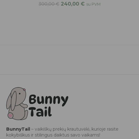
240,00
€
300,00
€
su PVM
BunnyTail
– vaikiškų prekių krautuvėlė, kurioje rasite
kokybiškus ir stilingus daiktus savo vaikams!