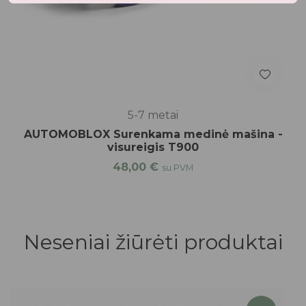
5-7 metai
AUTOMOBLOX Surenkama medinė mašina -
visureigis T900
48,00
€
su PVM
Neseniai žiūrėti produktai