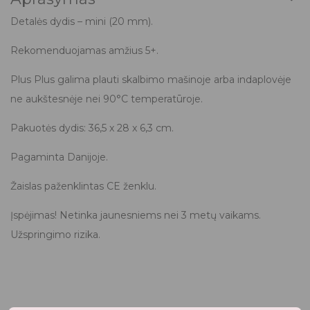
Detalės dydis – mini (20 mm).
Rekomenduojamas amžius 5+.
Plus Plus galima plauti skalbimo mašinoje arba indaplovėje
ne aukštesnėje nei 90°C temperatūroje.
Pakuotės dydis: 36,5 x 28 x 6,3 cm.
Pagaminta Danijoje.
Žaislas paženklintas CE ženklu.
Įspėjimas! Netinka jaunesniems nei 3 metų vaikams.
Užspringimo rizika.