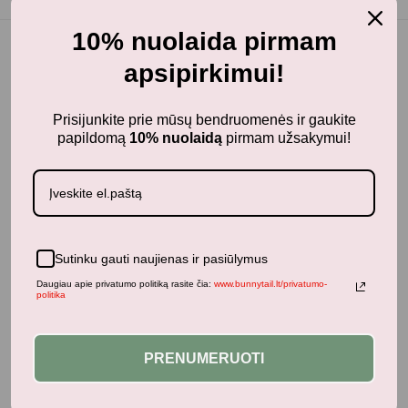
10% nuolaida pirmam
apsipirkimui!
Panašūs produktai
Prisijunkite prie mūsų bendruomenės ir gaukite
papildomą
10% nuolaidą
pirmam užsakymui!
Sutinku gauti naujienas ir pasiūlymus
Daugiau apie privatumo politiką rasite čia:
www.bunnytail.lt/privatumo-
politika
PRENUMERUOTI