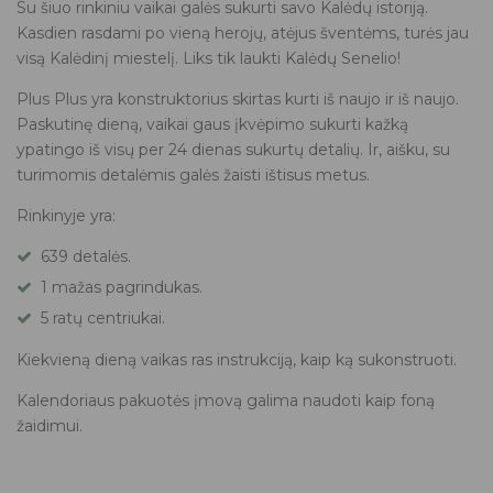
Su šiuo rinkiniu vaikai galės sukurti savo Kalėdų istoriją.
Kasdien rasdami po vieną herojų, atėjus šventėms, turės jau
visą Kalėdinį miestelį. Liks tik laukti Kalėdų Senelio!
Plus Plus yra konstruktorius skirtas kurti iš naujo ir iš naujo.
Paskutinę dieną, vaikai gaus įkvėpimo sukurti kažką
ypatingo iš visų per 24 dienas sukurtų detalių. Ir, aišku, su
turimomis detalėmis galės žaisti ištisus metus.
Rinkinyje yra:
639 detalės.
1 mažas pagrindukas.
5 ratų centriukai.
Kiekvieną dieną vaikas ras instrukciją, kaip ką sukonstruoti.
Kalendoriaus pakuotės įmovą galima naudoti kaip foną
žaidimui.