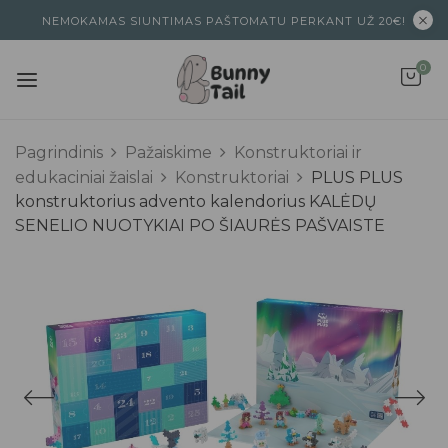
NEMOKAMAS SIUNTIMAS PAŠTOMATU PERKANT UŽ 20€!
0
Pagrindinis
Pažaiskime
Konstruktoriai ir
edukaciniai žaislai
Konstruktoriai
PLUS PLUS
konstruktorius advento kalendorius KALĖDŲ
SENELIO NUOTYKIAI PO ŠIAURĖS PAŠVAISTE