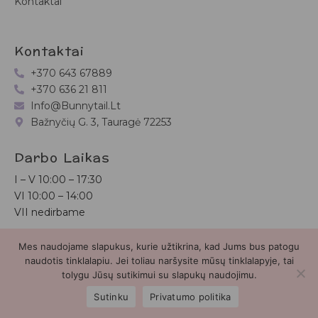
Kontaktai
Kontaktai
+370 643 67889
+370 636 21 811
Info@bunnytail.lt
Bažnyčių G. 3, Tauragė 72253
Darbo Laikas
I – V
10:00 – 17:30
VI
10:00 – 14:00
VII nedirbame
Mes naudojame slapukus, kurie užtikrina, kad Jums bus patogu
Bunnytail.lt
| Copyright 2026 | Svetainė sukurta
Myra.lt
naudotis tinklalapiu. Jei toliau naršysite mūsų tinklalapyje, tai
tolygu Jūsų sutikimui su slapukų naudojimu.
2
Sutinku
Privatumo politika
Parduotuvė
Paieška
Paskyra
Mėgstamiausieji