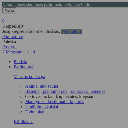
Nemokamas siuntimas paštomatu perkant už 20€!
Menu
0
Krepšelis(0)
Jūsų krepšelis šiuo metu tuščias.
Parduotuvė
Parduotuvė
Paieška
Paskyra
2
Mėgstamiausieji
Pradžia
Parduotuvė
Vasaros kolekcija
Akiniai nuo saulės
Baseinai, plaukimo ratai, rankovės, liemenės
Gertuvės, užkandžių dėžutės, krepšiai
Maudymosi kostiumai ir kepurės
Paplūdimio žaislai
Dviratukai
Kūdikiams