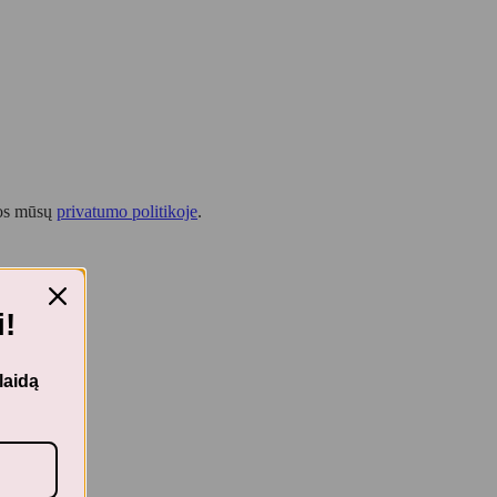
tos mūsų
privatumo politikoje
.
!
laidą