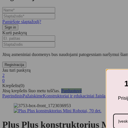
Pamiršote slaptažodį?
Kurti paskyrą
Jūsų asmeniniai duomenys bus naudojami patogesniam naršymui šiame
Jau turi paskyrą
2
0
Krepšelis(0)
Jūsų krepšelis šiuo metu tuščias.
Parduotuvė
Pagrindinis
Pažaiskime
Konstruktoriai ir edukaciniai žaislai
Plus-plus ko
Pris
Plus Plus konstruktorius Mini R