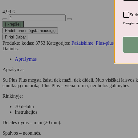
4,99
€
Suti
produkto
kiekis:
Daugiau ap
Į krepšelį
Plus
Pridėti prie mėgstamiausiųjų
Plus
Pirkti Dabar
konstruktorius
Produkto kodas:
3753
Kategorijos:
Pažaiskime
,
Plus-plus konstruktori
Mini
Dalintis:
Robotai,
70
Aprašymas
det.
Aprašymas
Su Plus Plus mėgsta žaisti tiek maži, tiek dideli. Nuo visiškai laisvo
smulkiąją motoriką. Plus Plus – viena forma, neribotos galimybės!
Rinkinyje:
70 detalių
Instrukcijos
Detalės dydis – mini (20 mm).
Spalvos – neoninės.