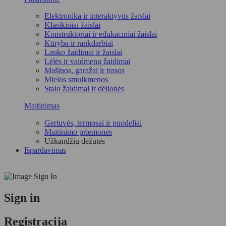
Elektronika ir interaktyvūs žaislai
Klasikiniai žaislai
Konstruktoriai ir edukaciniai žaislai
Kūryba ir rankdarbiai
Lauko žaidimai ir žaislai
Lėlės ir vaidmenų žaidimai
Mašinos, garažai ir trasos
Mielos smulkmenos
Stalo žaidimai ir dėlionės
Maitinimas
Gertuvės, termosai ir puodeliai
Maitinimo priemonės
Užkandžių dėžutės
Išpardavimas
Sign in
Registracija