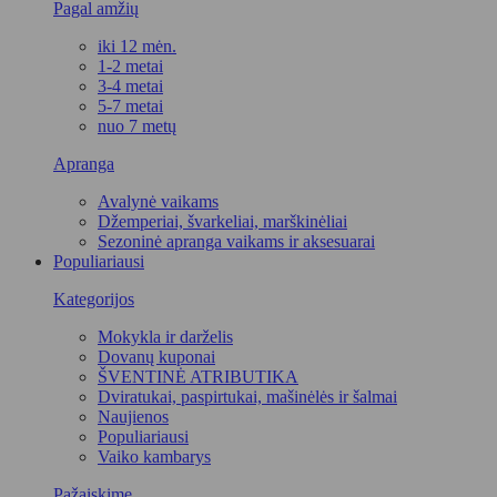
Pagal amžių
iki 12 mėn.
1-2 metai
3-4 metai
5-7 metai
nuo 7 metų
Apranga
Avalynė vaikams
Džemperiai, švarkeliai, marškinėliai
Sezoninė apranga vaikams ir aksesuarai
Populiariausi
Kategorijos
Mokykla ir darželis
Dovanų kuponai
ŠVENTINĖ ATRIBUTIKA
Dviratukai, paspirtukai, mašinėlės ir šalmai
Naujienos
Populiariausi
Vaiko kambarys
Pažaiskime