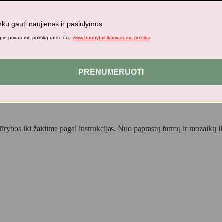
nku gauti naujienas ir pasiūlymus
ie privatumo politiką rasite čia:
www.bunnytail.lt/privatumo-politika
ai
PRENUMERUOTI
s kūrybos iki žaidimo pagal instrukcijas. Nuo paprastų formų ir mozaikų