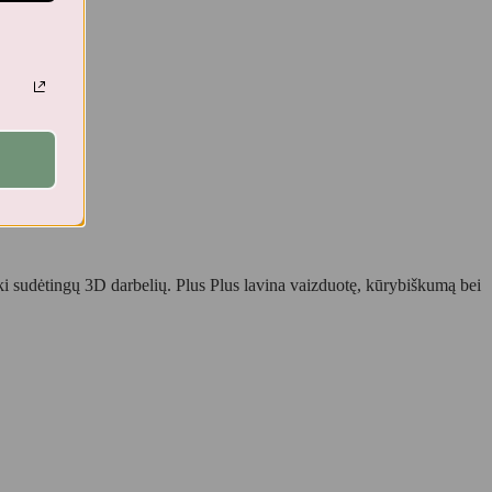
 iki sudėtingų 3D darbelių. Plus Plus lavina vaizduotę, kūrybiškumą bei