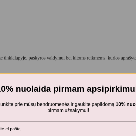
 tinklalapyje, paskyros valdymui bei kitoms reikmėms, kurios aprašy
10% nuolaida pirmam apsipirkimui
nstruktoriai
Plus Plus konstruktorius Mini Robotai, 70 det.
ijunkite prie mūsų bendruomenės ir gaukite papildomą
10% nuo
pirmam užsakymui!
obotai, 70 det.