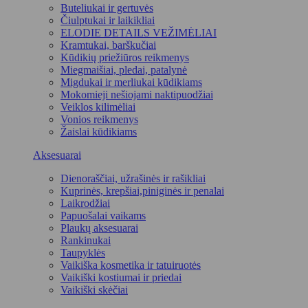
Buteliukai ir gertuvės
Čiulptukai ir laikikliai
ELODIE DETAILS VEŽIMĖLIAI
Kramtukai, barškučiai
Kūdikių priežiūros reikmenys
Miegmaišiai, pledai, patalynė
Migdukai ir merliukai kūdikiams
Mokomieji nešiojami naktipuodžiai
Veiklos kilimėliai
Vonios reikmenys
Žaislai kūdikiams
Aksesuarai
Dienoraščiai, užrašinės ir rašikliai
Kuprinės, krepšiai,piniginės ir penalai
Laikrodžiai
Papuošalai vaikams
Plaukų aksesuarai
Rankinukai
Taupyklės
Vaikiška kosmetika ir tatuiruotės
Vaikiški kostiumai ir priedai
Vaikiški skėčiai