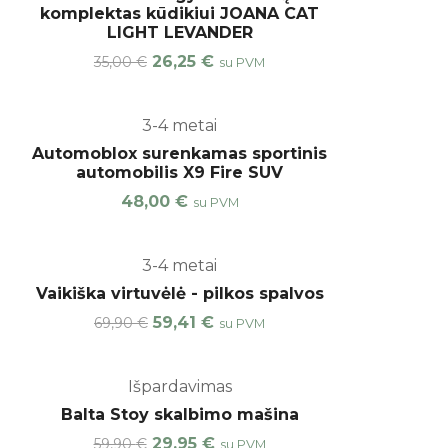
komplektas kūdikiui JOANA CAT
LIGHT LEVANDER
26,25
€
35,00
€
su PVM
3-4 metai
Automoblox surenkamas sportinis
automobilis X9 Fire SUV
48,00
€
su PVM
%
3-4 metai
Vaikiška virtuvėlė - pilkos spalvos
59,41
€
69,90
€
su PVM
%
Išpardavimas
Balta Stoy skalbimo mašina
29,95
€
59,90
€
su PVM