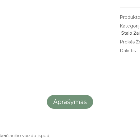
Produkto
Kategorij
Stalo Ža
Prekės Ž
Dalintis:
Aprašymas
ikeičiančio vaizdo įspūdį.