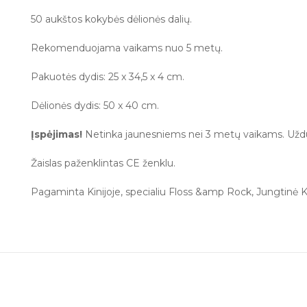
50 aukštos kokybės dėlionės dalių.
Rekomenduojama vaikams nuo 5 metų.
Pakuotės dydis: 25 x 34,5 x 4 cm.
Dėlionės dydis:
50 x 40
cm.
Įspėjimas!
Netinka jaunesniems nei 3 metų vaikams. Uždus
Žaislas paženklintas CE ženklu.
Pagaminta Kinijoje, specialiu Floss &amp Rock, Jungtinė K