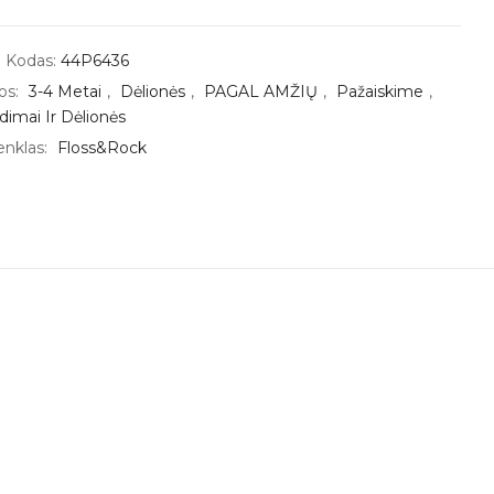
 Kodas:
44P6436
os:
3-4 Metai
,
Dėlionės
,
PAGAL AMŽIŲ
,
Pažaiskime
,
idimai Ir Dėlionės
enklas:
Floss&Rock