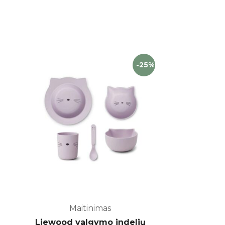
-25%
Maitinimas
Liewood valgymo indelių