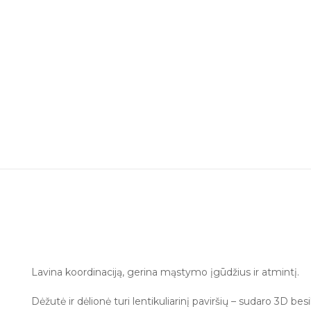
Lavina koordinaciją, gerina mąstymo įgūdžius ir atmintį.
Dėžutė ir dėlionė turi lentikuliarinį paviršių – sudaro 3D bes