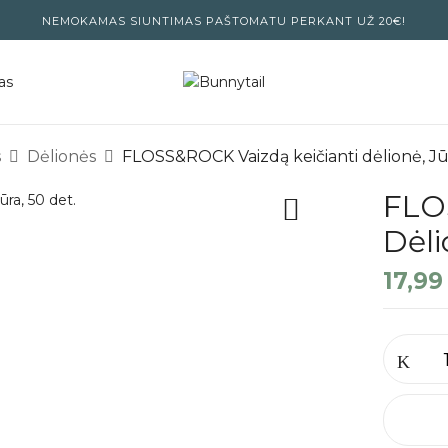
NEMOKAMAS SIUNTIMAS PAŠTOMATU PERKANT UŽ 20€!
as
s
Dėlionės
FLOSS&ROCK Vaizdą keičianti dėlionė, Jūr
FLO
Dėli
17,9