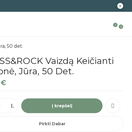
2
0
a, 50 det.
SS&ROCK Vaizdą Keičianti
onė, Jūra, 50 Det.
9
€
Į krepšelį
Pirkti Dabar