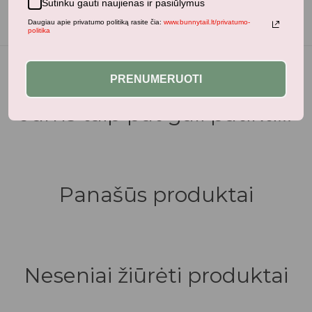
Sutinku gauti naujienas ir pasiūlymus
Daugiau apie privatumo politiką rasite čia:
www.bunnytail.lt/privatumo-
politika
PRENUMERUOTI
Jums taip pat gali patikti...
Panašūs produktai
Neseniai žiūrėti produktai