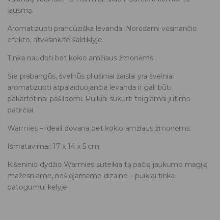
jausmą.
Aromatizuoti prancūziška levanda. Norėdami vėsinančio
efekto, atvėsinkite šaldiklyje.
Tinka naudoti bet kokio amžiaus žmonėms.
Šie prabangūs, švelnūs pliušiniai žaislai yra švelniai
aromatizuoti atpalaiduojančia levanda ir gali būti
pakartotinai pašildomi. Puikiai sukurti teigiamai jutimo
patirčiai.
Warmies – ideali dovana bet kokio amžiaus žmonėms.
Išmatavimai: 17 x 14 x 5 cm.
Kišeninio dydžio Warmies suteikia tą pačią jaukumo magiją
mažesniame, nešiojamame dizaine – puikiai tinka
patogumui kelyje.