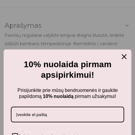
Aprašymas
Paviršių reguliariai valykite lengvai drėgna šluoste, leiskite
išdžiūti kambario temperatūroje. Nemerkite į vandenį!
Kilmės šalis: K.L.R. Atitinka Europos žaislų saugos standartą
10% nuolaida pirmam
EN71-1/2/3.
apsipirkimui!
Warmies – ideali dovana bet kokio amžiaus žmonėms.
Prisijunkite prie mūsų bendruomenės ir gaukite
papildomą
10% nuolaidą
pirmam užsakymui!