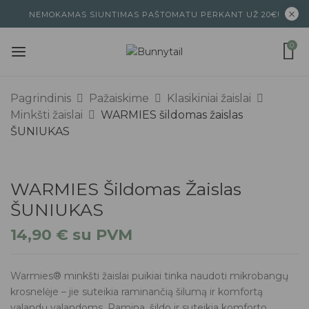
NEMOKAMAS SIUNTIMAS PAŠTOMATU PERKANT UŽ 20€!
0
Pagrindinis
Pažaiskime
Klasikiniai žaislai
Minkšti žaislai
WARMIES šildomas žaislas
ŠUNIUKAS
WARMIES Šildomas Žaislas
ŠUNIUKAS
14,90
€
su PVM
Warmies® minkšti žaislai puikiai tinka naudoti mikrobangų
krosnelėje – jie suteikia raminančią šilumą ir komfortą
valandų valandoms. Ramina, šildo ir suteikia komforto