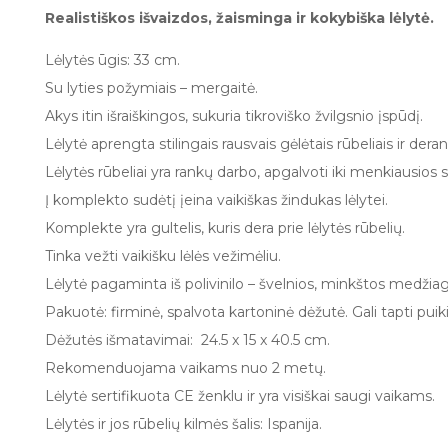
Realistiškos išvaizdos, žaisminga ir kokybiška lėlytė.
Lėlytės ūgis: 33 cm.
Su lyties požymiais – mergaitė.
Akys itin išraiškingos, sukuria tikroviško žvilgsnio įspūdį.
Lėlytė aprengta stilingais rausvais gėlėtais rūbeliais ir dera
Lėlytės rūbeliai yra rankų darbo, apgalvoti iki menkiausios
Į komplekto sudėtį įeina vaikiškas žindukas lėlytei.
Komplekte yra gultelis, kuris dera prie lėlytės rūbelių.
Tinka vežti vaikišku lėlės vežimėliu.
Lėlytė pagaminta iš polivinilo – švelnios, minkštos medžia
Pakuotė: firminė, spalvota kartoninė dėžutė. Gali tapti puik
Dėžutės išmatavimai: 24.5 x 15 x 40.5 cm.
Rekomenduojama vaikams nuo 2 metų.
Lėlytė sertifikuota CE ženklu ir yra visiškai saugi vaikams.
Lėlytės ir jos rūbelių kilmės šalis: Ispanija.