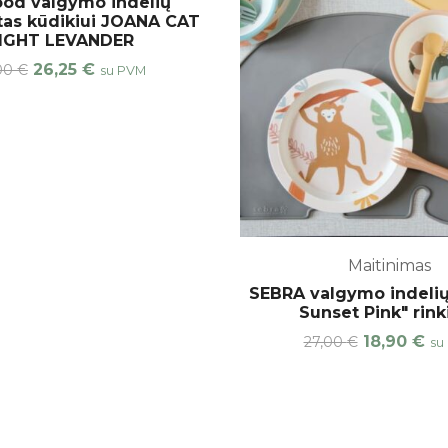
od valgymo indelių
as kūdikiui JOANA CAT
IGHT LEVANDER
26,25
€
,00
€
su PVM
Maitinimas
SEBRA valgymo indelių
Sunset Pink" rink
18,90
€
27,00
€
su