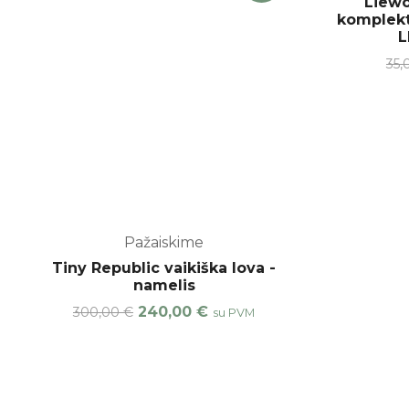
Liewo
komplekt
L
35
Pažaiskime
Tiny Republic vaikiška lova -
namelis
240,00
€
300,00
€
su PVM