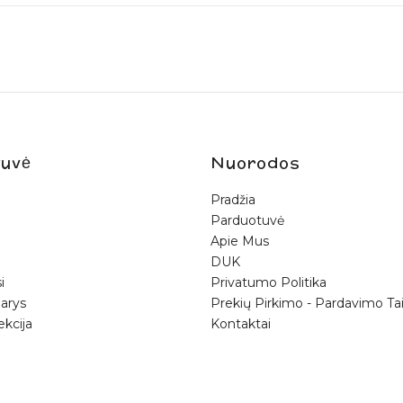
uvė
Nuorodos
Pradžia
Parduotuvė
Apie Mus
DUK
i
Privatumo Politika
arys
Prekių Pirkimo - Pardavimo Tai
ekcija
Kontaktai