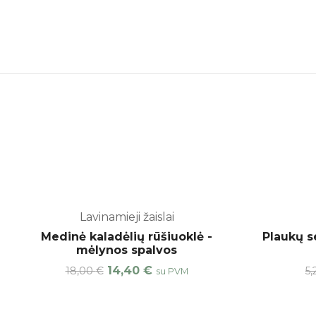
Lavinamieji žaislai
-20%
Medinė kaladėlių rūšiuoklė -
Plaukų s
mėlynos spalvos
14,40
€
18,00
€
5,
su PVM