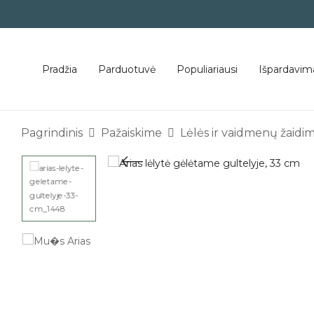
Pradžia
Parduotuvė
Populiariausi
Išpardavim
Pagrindinis
Pažaiskime
Lėlės ir vaidmenų žaidim