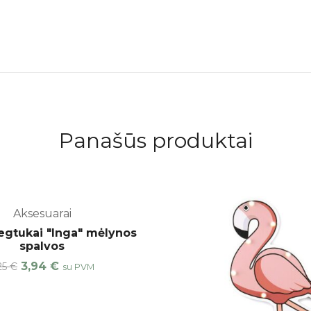
Panašūs produktai
Aksesuarai
-25%
egtukai "Inga" mėlynos
spalvos
3,94
€
25
€
su PVM