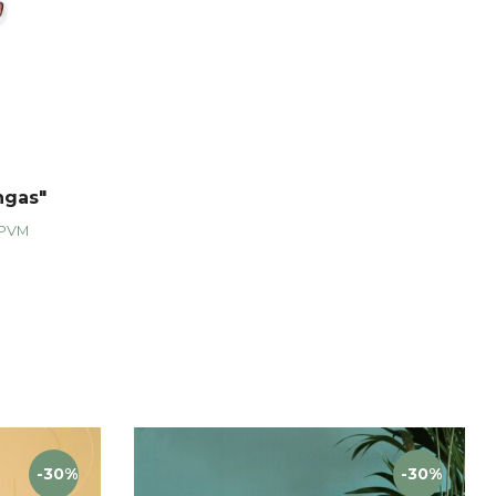
ngas"
 PVM
-30%
-30%