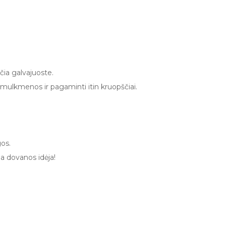
nčia galvajuoste.
 smulkmenos ir pagaminti itin kruopščiai.
gos.
ia dovanos idėja!