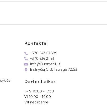
Kontaktai
+370 643 67889
+370 636 21 811
Info@bunnytail.lt
Bažnyčių G. 3, Tauragė 72253
Darbo Laikas
syklės
I – V
10:00 – 17:30
VI
10:00 – 14:00
VII nedirbame