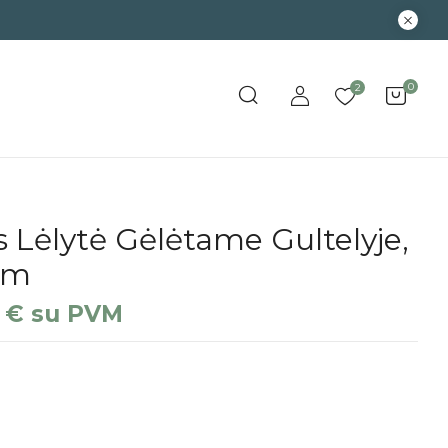
0
2
s Lėlytė Gėlėtame Gultelyje,
Cm
9
€
su PVM