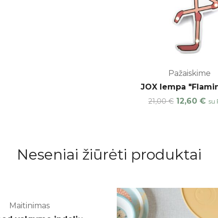
Pažaiskime
JOX lempa "Flami
12,60
€
21,00
€
su
Neseniai žiūrėti produktai
Maitinimas
-25%