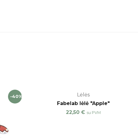
Lėlės
-40%
Fabelab lėlė "Apple"
22,50
€
su PVM