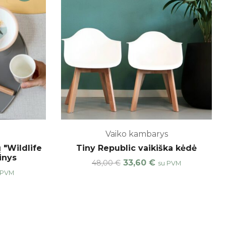
Vaiko kambarys
 "Wildlife
Tiny Republic vaikiška kėdė
inys
33,60
€
48,00
€
su PVM
 PVM