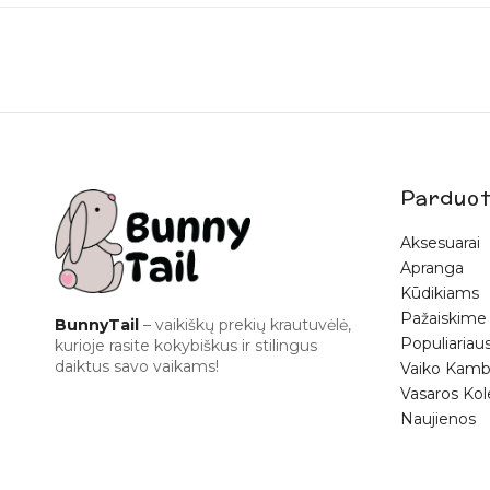
Parduot
Aksesuarai
Apranga
Kūdikiams
Pažaiskime
BunnyTail
– vaikiškų prekių krautuvėlė,
Populiariaus
kurioje rasite kokybiškus ir stilingus
daiktus savo vaikams!
Vaiko Kamb
Vasaros Kol
Naujienos