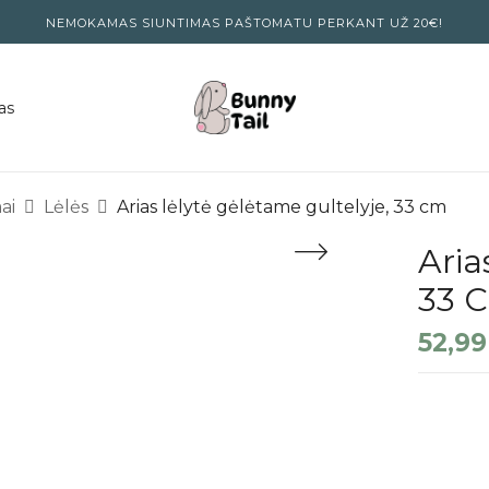
NEMOKAMAS SIUNTIMAS PAŠTOMATU PERKANT UŽ 20€!
as
ai
Lėlės
Arias lėlytė gėlėtame gultelyje, 33 cm
Aria
33 
52,9