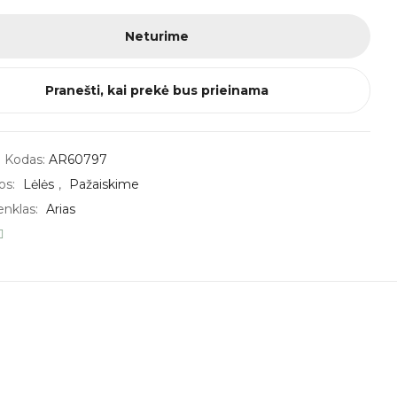
Neturime
Pranešti, kai prekė bus prieinama
 Kodas:
AR60797
os:
Lėlės
,
Pažaiskime
enklas:
Arias