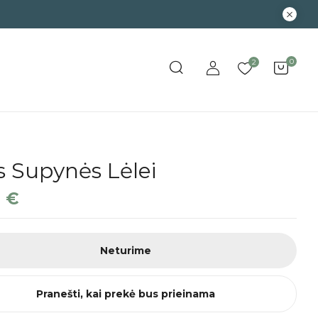
0
2
s Supynės Lėlei
9
€
Neturime
Pranešti, kai prekė bus prieinama