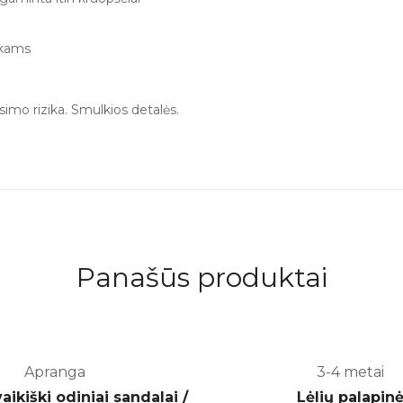
ikams
imo rizika. Smulkios detalės.
Panašūs produktai
Apranga
3-4 metai
-40%
ikiški odiniai sandalai /
Lėlių palapin