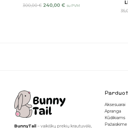
L
240,00
€
300,00
€
su PVM
35
Parduot
Aksesuarai
Apranga
Kūdikiams
Pažaiskime
BunnyTail
– vaikiškų prekių krautuvėlė,