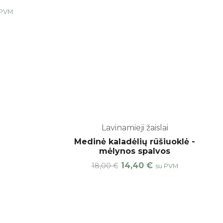
 PVM
Lavinamieji žaislai
Medinė kaladėlių rūšiuoklė -
mėlynos spalvos
14,40
€
18,00
€
su PVM