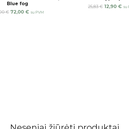
Blue fog
12,90
€
25,83
€
su
72,00
€
,00
€
su PVM
Neseniai žiūrėti produktai