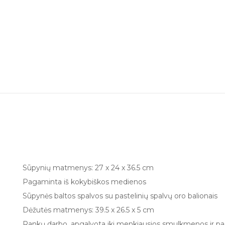
Sūpynių matmenys: 27 x 24 x 36.5 cm
Pagaminta iš kokybiškos medienos
Sūpynės baltos spalvos su pastelinių spalvų oro balionais
Dėžutės matmenys: 39.5 x 26.5 x 5 cm
Rankų darbo, apgalvota iki menkiausios smulkmenos ir pag