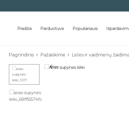
Pradžia
Parduotuvė
Populiariausi
Išpardavim
Pagrindinis
Pažaiskime
Lėlės ir vaidmenų žaidima