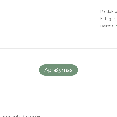
Produkto
Kategorij
Dalintis:
Aprašymas
aminta itin kruopščiai