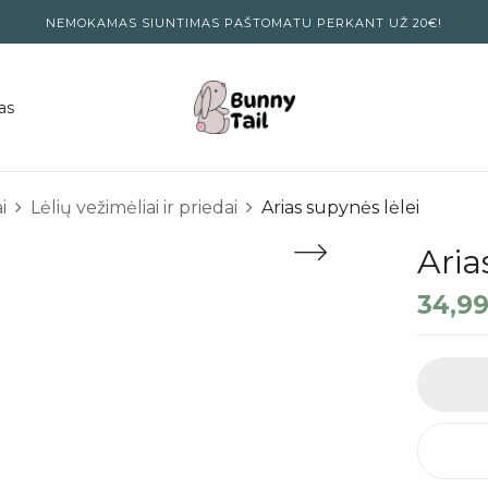
NEMOKAMAS SIUNTIMAS PAŠTOMATU PERKANT UŽ 20€!
as
i
Lėlių vežimėliai ir priedai
Arias supynės lėlei
Aria
34,9