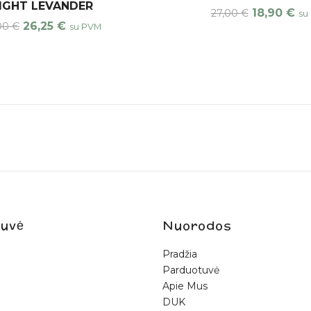
IGHT LEVANDER
18,90
€
27,00
€
su
26,25
€
,00
€
su PVM
uvė
Nuorodos
Pradžia
Parduotuvė
Apie Mus
DUK