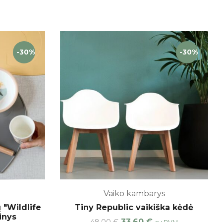
-30%
-30%
Vaiko kambarys
 "Wildlife
Tiny Republic vaikiška kėdė
inys
33,60
€