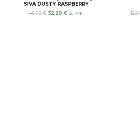
SIVA DUSTY RASPBERRY
32,20
€
46,00
€
120
su PVM