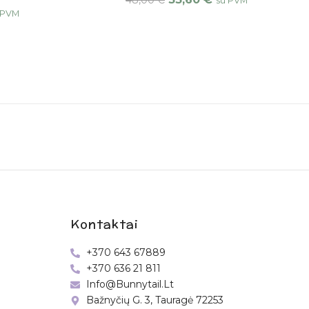
48,00
€
su PVM
 PVM
Kontaktai
+370 643 67889
+370 636 21 811
Info@bunnytail.lt
Bažnyčių G. 3, Tauragė 72253