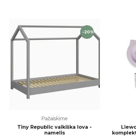
-20%
Pažaiskime
Tiny Republic vaikiška lova -
Liewo
namelis
komplekt