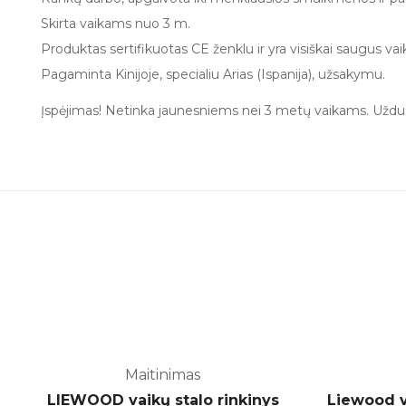
Skirta vaikams nuo 3 m.
Produktas sertifikuotas CE ženklu ir yra visiškai saugus va
Pagaminta Kinijoje, specialiu Arias (Ispanija), užsakymu.
Įspėjimas! Netinka jaunesniems nei 3 metų vaikams. Uždus
Maitinimas
-30%
LIEWOOD vaikų stalo rinkinys
Liewood va