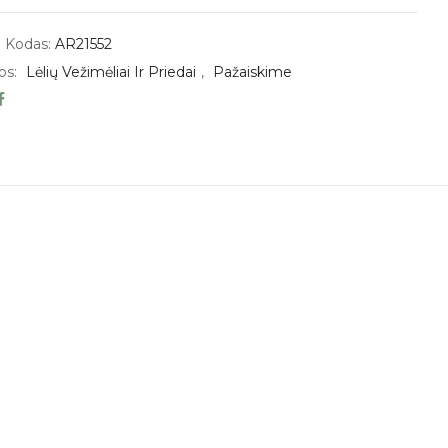
 Kodas:
AR21552
os:
Lėlių Vežimėliai Ir Priedai
,
Pažaiskime