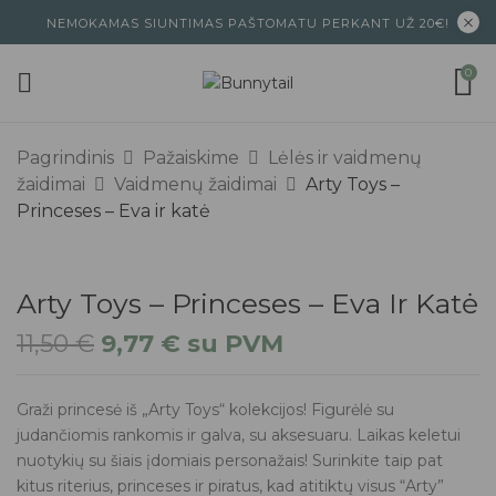
NEMOKAMAS SIUNTIMAS PAŠTOMATU PERKANT UŽ 20€!
0
Pagrindinis
Pažaiskime
Lėlės ir vaidmenų
žaidimai
Vaidmenų žaidimai
Arty Toys –
Princeses – Eva ir katė
Arty Toys – Princeses – Eva Ir Katė
11,50
€
9,77
€
su PVM
Graži princesė iš „Arty Toys“ kolekcijos! Figurėlė su
judančiomis rankomis ir galva, su aksesuaru. Laikas keletui
nuotykių su šiais įdomiais personažais! Surinkite taip pat
kitus riterius, princeses ir piratus, kad atitiktų visus “Arty”