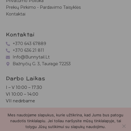
Privatumo Politika
Prekių Pirkimo - Pardavimo Taisyklės
Kontaktai
Kontaktai
+370 643 67889
+370 636 21 811
Info@bunnytail.lt
Bažnyčių G. 3, Tauragė 72253
Darbo Laikas
I – V
10:00 – 17:30
VI
10:00 – 14:00
VII nedirbame
Mes naudojame slapukus, kurie užtikrina, kad Jums bus patogu
Bunnytail.lt
| Copyright 2026 | Svetainė sukurta
Myra.lt
naudotis tinklalapiu. Jei toliau naršysite mūsų tinklalapyje, tai
tolygu Jūsų sutikimui su slapukų naudojimu.
2