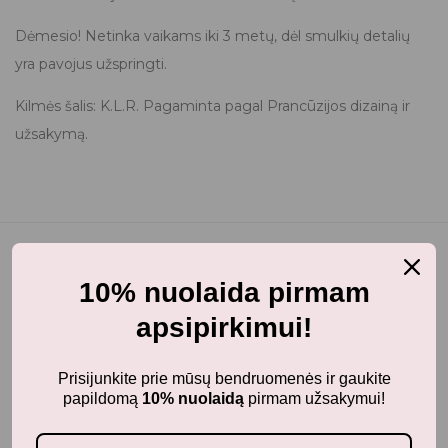
Dėmesio! Netinka vaikams iki 3 metų, dėl smulkių detalių
yra pavojus užspringti.
Kilmės šalis: K.L.R. Pagaminta pagal Prancūzijos dizainą ir
užsakymą.
10% nuolaida pirmam
Jums taip pat gali patikti...
apsipirkimui!
Prisijunkite prie mūsų bendruomenės ir gaukite
papildomą
10% nuolaidą
pirmam užsakymui!
Panašūs produktai