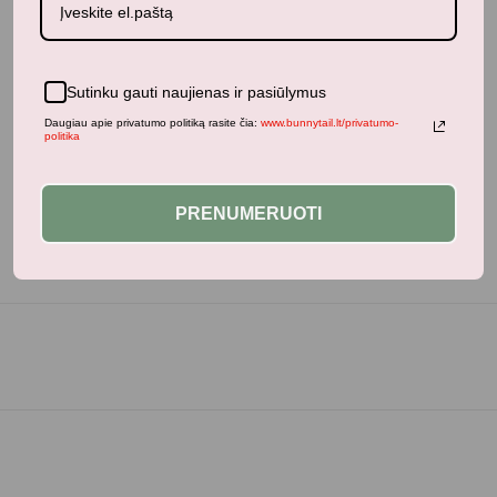
Sutinku gauti naujienas ir pasiūlymus
Neseniai žiūrėti produktai
Daugiau apie privatumo politiką rasite čia:
www.bunnytail.lt/privatumo-
politika
PRENUMERUOTI