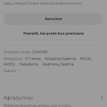
žaislų veikėjus! Puikiai tinka kūrybiškumui lavinti.
Neturime
Pranešti, kai prekė bus prieinama
Produkto Kodas:
DJ06783
Kategorijos:
5-7 Metai
,
Kūrybiniai Žaidimai
,
PAGAL
AMŽIŲ
,
Pažaiskime
,
Vaidmenų Žaidimai
Dalintis:
Aprašymas
Rekomenduojamas amžius: nuo 4 metų.