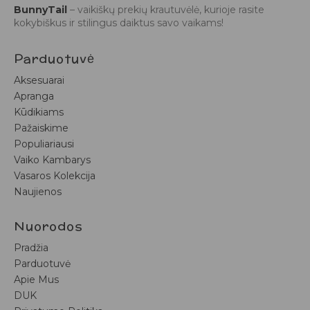
BunnyTail
– vaikiškų prekių krautuvėlė, kurioje rasite
kokybiškus ir stilingus daiktus savo vaikams!
Parduotuvė
Aksesuarai
Apranga
Kūdikiams
Pažaiskime
Populiariausi
Vaiko Kambarys
Vasaros Kolekcija
Naujienos
Nuorodos
Pradžia
Parduotuvė
Apie Mus
DUK