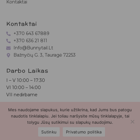
Kontaktai
Kontaktai
+370 643 67889
+370 636 21 811
Info@bunnytail.lt
Bažnyčių G. 3, Tauragė 72253
Darbo Laikas
I – V
10:00 – 17:30
VI
10:00 – 14:00
VII nedirbame
Mes naudojame slapukus, kurie užtikrina, kad Jums bus patogu
Bunnytail.lt
| Copyright 2026 | Svetainė sukurta
Myra.lt
naudotis tinklalapiu. Jei toliau naršysite mūsų tinklalapyje, tai
tolygu Jūsų sutikimui su slapukų naudojimu.
2
Sutinku
Privatumo politika
Parduotuvė
Paieška
Paskyra
Mėgstamiausieji