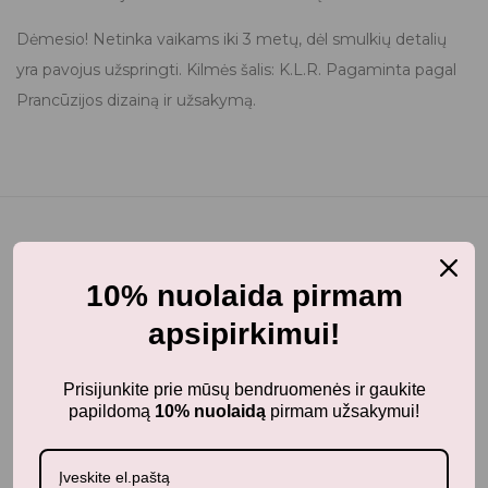
Dėmesio! Netinka vaikams iki 3 metų, dėl smulkių detalių
yra pavojus užspringti. Kilmės šalis: K.L.R. Pagaminta pagal
Prancūzijos dizainą ir užsakymą.
10% nuolaida pirmam
Jums taip pat gali patikti...
apsipirkimui!
Prisijunkite prie mūsų bendruomenės ir gaukite
papildomą
10% nuolaidą
pirmam užsakymui!
Panašūs produktai