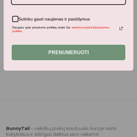
Neseniai žiūrėti produktai
Sutinku gauti naujienas ir pasiūlymus
Daugiau apie privatumo politiką rasite čia:
www.bunnytail.lt/privatumo-
politika
PRENUMERUOTI
BunnyTail
– vaikiškų prekių krautuvėlė, kurioje rasite
kokybiškus ir stilingus daiktus savo vaikams!