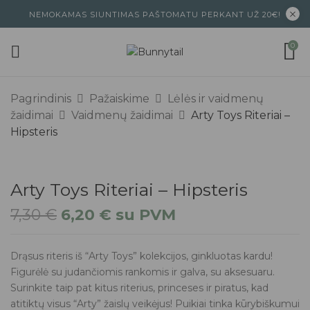
NEMOKAMAS SIUNTIMAS PAŠTOMATU PERKANT UŽ 20€!
0
Pagrindinis
Pažaiskime
Lėlės ir vaidmenų
žaidimai
Vaidmenų žaidimai
Arty Toys Riteriai –
Hipsteris
Arty Toys Riteriai – Hipsteris
7,30
€
6,20
€
su PVM
Drąsus riteris iš “Arty Toys” kolekcijos, ginkluotas kardu!
Figurėlė su judančiomis rankomis ir galva, su aksesuaru.
Surinkite taip pat kitus riterius, princeses ir piratus, kad
atitiktų visus “Arty” žaislų veikėjus! Puikiai tinka kūrybiškumui