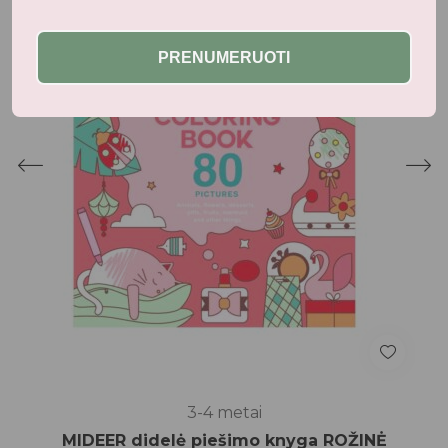
PRENUMERUOTI
3-4 metai
MIDEER didelė piešimo knyga ROŽINĖ