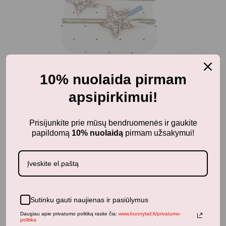
10% nuolaida pirmam
3-4 metai
apsipirkimui!
ROCKAHULA plaukų gumyčių rinkinys"Rainbow
Unicorn Ponies"
Prisijunkite prie mūsų bendruomenės ir gaukite
8,50
€
su PVM
papildomą
10% nuolaidą
pirmam užsakymui!
Panašūs produktai
Sutinku gauti naujienas ir pasiūlymus
Daugiau apie privatumo politiką rasite čia:
www.bunnytail.lt/privatumo-
politika