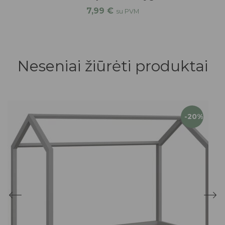
7,99
€
su PVM
Neseniai žiūrėti produktai
-20%