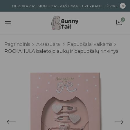
NEMOKAMAS SIUNTIMAS PAŠTOMATU PERKANT UŽ 20€!
0
Pagrindinis
Aksesuarai
Papuošalai vaikams
ROCKAHULA baleto plaukų ir papuošalų rinkinys