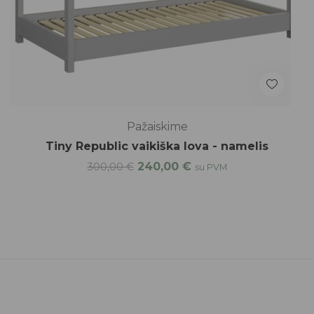
Pažaiskime
Tiny Republic vaikiška lova - namelis
240,00
€
300,00
€
su PVM