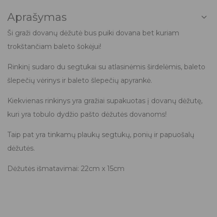
Aprašymas
Ši graži dovanų dėžutė bus puiki dovana bet kuriam
trokštančiam baleto šokėjui!
Rinkinį sudaro du segtukai su atlasinėmis širdelėmis, baleto
šlepečių vėrinys ir baleto šlepečių apyrankė.
Kiekvienas rinkinys yra gražiai supakuotas į dovanų dėžutę,
kuri yra tobulo dydžio pašto dėžutės dovanoms!
Taip pat yra tinkamų plaukų segtukų, ponių ir papuošalų
dėžutės.
Dėžutės išmatavimai: 22cm x 15cm