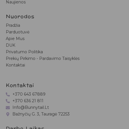
Naujienos
Nuorodos
Pradžia
Parduotuvė
Apie Mus
DUK
Privatumo Politika
Prekių Pirkimo - Pardavimo Taisyklės
Kontaktai
Kontaktai
+370 643 67889
+370 636 21 811
Info@bunnytail.lt
Bažnyčių G. 3, Tauragė 72253
Darbo Laikas