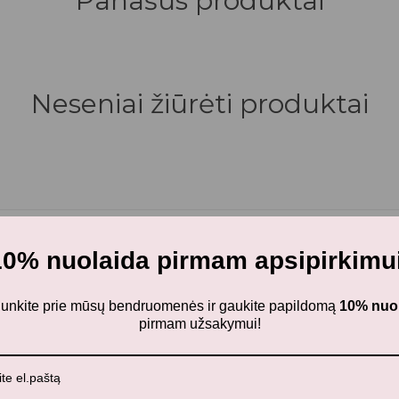
Panašūs produktai
Neseniai žiūrėti produktai
10% nuolaida pirmam apsipirkimui
ijunkite prie mūsų bendruomenės ir gaukite papildomą
10% nuo
pirmam užsakymui!
ir stilingus daiktus savo vaikams!