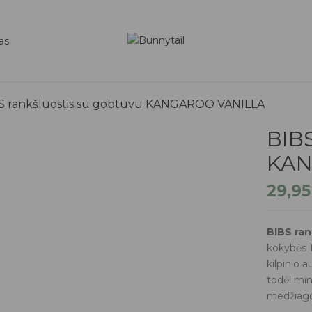
as
S rankšluostis su gobtuvu KANGAROO VANILLA
BIB
KAN
29,9
BIBS ran
kokybės 
kilpinio 
todėl min
medžiagos