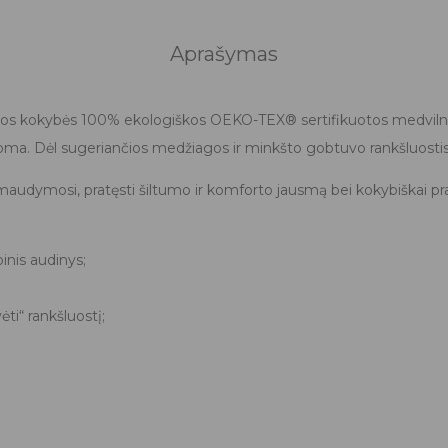
Aprašymas
ios kokybės 100% ekologiškos OEKO-TEX® sertifikuotos medvilnės
toma. Dėl sugeriančios medžiagos ir minkšto gobtuvo rankšluostis 
audymosi, pratęsti šiltumo ir komforto jausmą bei kokybiškai pralei
nis audinys;
ti“ rankšluostį;