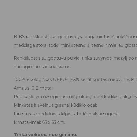
BIBS rankšluostis su gobtuvu yra pagamintas iš aukščiaus
medžiaga stora, todėl minkštesnė, šiltesnė ir mieliau glos
Rankšluostis su gobtuvu puikiai tinka suvynioti mažylį po m
naujagimiams ir kūdikiams.
100% ekologiškas OEKO-TEX® sertifikuotas medvilnės kilpi
Amžius: 0-2 metai;
Prie kaklo yra užsegimas mygtukais, todėl kūdikis gali „dėvė
Minkštas ir švelnus gležnai kūdikio odai;
Itin storas medvilninis kilpinis, todėl puikiai sugeria;
Išmatavimai: 65 x 65 cm.
Tinka
vaikams
nuo gimimo.