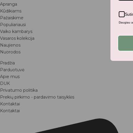
Apranga
Kūdikiams
Suti
Pažaiskime
Daugiau ap
Populiariausi
Vaiko kambarys
Vasaros kolekcija
Naujienos
Nuorodos
Pradžia
Parduotuvė
Apie mus
DUK
Privatumo politika
Prekių pirkimo - pardavimo taisyklės
Kontaktai
Kontaktai