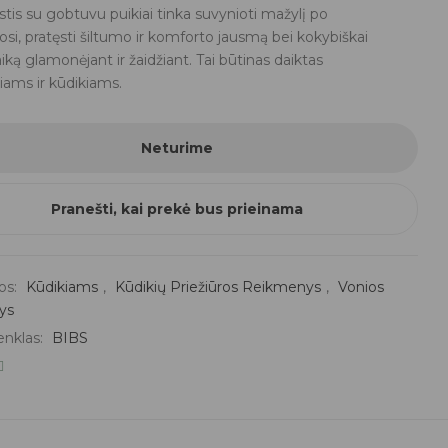
tis su gobtuvu puikiai tinka suvynioti mažylį po
, pratęsti šiltumo ir komforto jausmą bei kokybiškai
laiką glamonėjant ir žaidžiant. Tai būtinas daiktas
iams ir kūdikiams.
Neturime
Pranešti, kai prekė bus prieinama
os:
Kūdikiams
,
Kūdikių Priežiūros Reikmenys
,
Vonios
ys
enklas:
BIBS