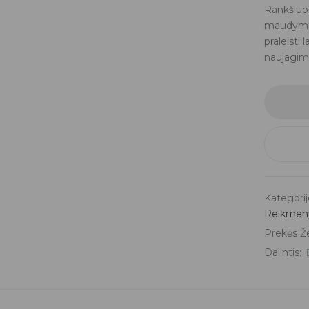
Rankšluos
maudymosi
praleisti 
naujagim
Kategorij
Reikmen
Prekės Ž
Dalintis: