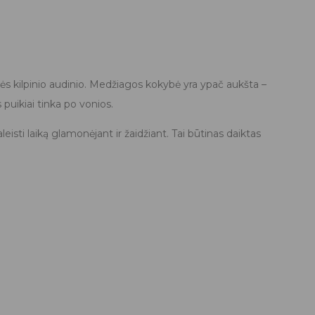
 kilpinio audinio. Medžiagos kokybė yra ypač aukšta –
puikiai tinka po vonios.
sti laiką glamonėjant ir žaidžiant. Tai būtinas daiktas