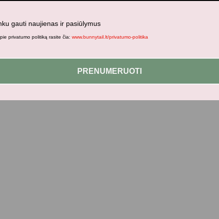
nku gauti naujienas ir pasiūlymus
ie privatumo politiką rasite čia:
www.bunnytail.lt/privatumo-politika
PRENUMERUOTI