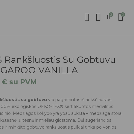
2
0
S Rankšluostis Su Gobtuvu
GAROO VANILLA
5
€
su PVM
kšluostis su gobtuvu
yra pagamintas iš aukščiausios
100% ekologiškos OEKO-TEX® sertifikuotos medvilnės
audinio. Medžiagos kokybė yra ypač aukšta – medžiaga stora,
kštesnė, šiltesnė ir mieliau glostoma. Dėl sugeriančios
 ir minkšto gobtuvo rankšluostis puikiai tinka po vonios.