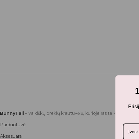
Pris
BunnyTail
– vaikiškų prekių krautuvėlė, kurioje rasite kokybiškus 
Parduotuvė
Aksesuarai