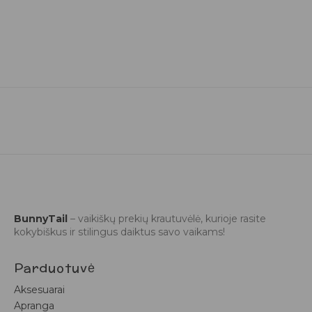
BunnyTail
– vaikiškų prekių krautuvėlė, kurioje rasite
kokybiškus ir stilingus daiktus savo vaikams!
Parduotuvė
Aksesuarai
Apranga