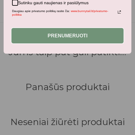
Sutinku gauti naujienas ir pasiūlymus
Daugiau apie privatumo politiką rasite čia:
www.bunnytail.lt/privatumo-
politika
PRENUMERUOTI
Jums taip pat gali patikti...
Panašūs produktai
Neseniai žiūrėti produktai