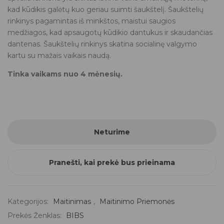
kad kūdikis galėtų kuo geriau suimti šaukštelį. Šaukštelių
rinkinys pagamintas iš minkštos, maistui saugios
medžiagos, kad apsaugotų kūdikio dantukus ir skaudančias
dantenas. Šaukštelių rinkinys skatina socialinę valgymo
kartu su mažais vaikais naudą.
Tinka vaikams nuo 4 mėnesių.
Neturime
Pranešti, kai prekė bus prieinama
Kategorijos:
Maitinimas
,
Maitinimo Priemonės
Prekės Ženklas:
BIBS