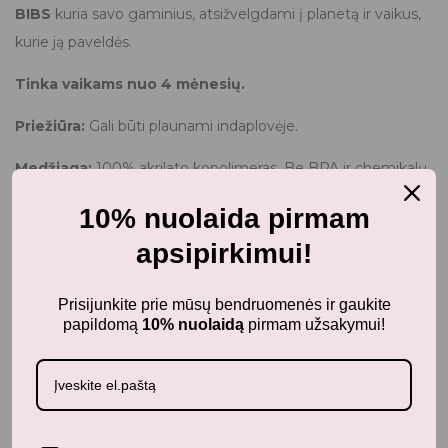
BIBS
kuria savo gaminius, atsižvelgdami į planetą ir vaikus,
kurie ją paveldės.
Tinka vaikams nuo 4 mėnesių.
Priežiūra:
Gali būti plaunami indaplovėje.
Medžiaga:
100% akrilato kopolimeras. Be BPA ir chemikalų.
Dydis:
10% nuolaida pirmam
Mažasis šaukštelis: 12,3 x 2,6 cm.
apsipirkimui!
Didysis šaukštelis: 17,3 x 2,6 cm.
Prisijunkite prie mūsų bendruomenės ir gaukite
Svoris:
papildomą
10% nuolaidą
pirmam užsakymui!
Mažasis šaukštelis: 16 g.
Didysis šaukštelis: 22 g.
Viso: 38 g.