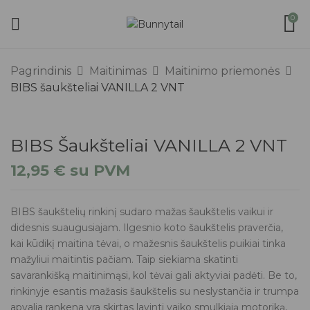
0
Pagrindinis
Maitinimas
Maitinimo priemonės
BIBS šaukšteliai VANILLA 2 VNT
BIBS Šaukšteliai VANILLA 2 VNT
12,95
€
su PVM
BIBS šaukštelių rinkinį sudaro mažas šaukštelis vaikui ir
didesnis suaugusiajam. Ilgesnio koto šaukštelis praverčia,
kai kūdikį maitina tėvai, o mažesnis šaukštelis puikiai tinka
mažyliui maitintis pačiam. Taip siekiama skatinti
savarankišką maitinimąsi, kol tėvai gali aktyviai padėti. Be to,
rinkinyje esantis mažasis šaukštelis su neslystančia ir trumpa
apvalia rankena yra skirtas lavinti vaiko smulkiąją motoriką,