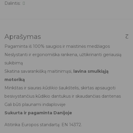
Dalintis:
Aprašymas
Pagaminta iš 100% saugios ir maistinės medžiagos
Neslystanti ir ergonomiška rankena, užtikrinanti geriausią
sukibimą
Skatina savarankišką maitinimąsi,
lavina smulkiąją
motoriką
Minkštas ir siauras
kūdikio
šaukštelis, skirtas apsaugoti
besivystančius kūdikio dantukus ir skaudančias dantenas
Gali būti plaunami indaplovėje
Sukurta ir pagaminta Danijoje
Atitinka Europos standartą: EN 14372.