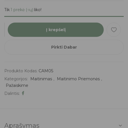
Tik
1 prekė (-ių)
liko!
Į krepšelį
Pirkti Dabar
Produkto Kodas:
CAM05
Kategorijos:
Maitinimas
,
Maitinimo Priemonės
,
Pažaiskime
Dalintis:
Aprašymas