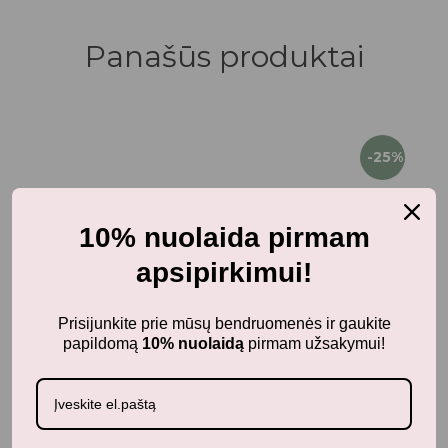
Panašūs produktai
-25%
10% nuolaida pirmam
apsipirkimui!
Prisijunkite prie mūsų bendruomenės ir gaukite
papildomą
10% nuolaidą
pirmam užsakymui!