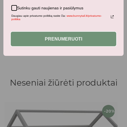
Sutinku gauti naujienas ir pasiūlymus
Daugiau apie privatumo politiką rasite čia:
www.bunnytail.lt/privatumo-
politika
Maitinimas
Liewood valgymo indelių komplektas kūdikiui
PRENUMERUOTI
JOANA CAT LIGHT LEVANDER
26,25
€
35,00
€
su PVM
Neseniai žiūrėti produktai
-20%