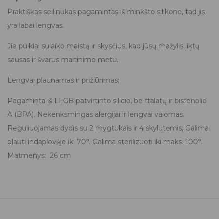
Praktiškas seilinukas pagamintas iš minkšto silikono, tad jis
yra labai lengvas.
Jie puikiai sulaiko maistą ir skysčius, kad jūsų mažylis liktų
sausas ir švarus maitinimo metu.
Lengvai plaunamas ir prižiūrimas;
Pagaminta iš LFGB patvirtinto silicio, be ftalatų ir bisfenolio
A (BPA). Nekenksmingas alergijai ir lengvai valomas.
Reguliuojamas dydis su 2 mygtukais ir 4 skylutėmis; Galima
plauti indaplovėje iki 70°. Galima sterilizuoti iki maks. 100°.
Matmenys: 26 cm