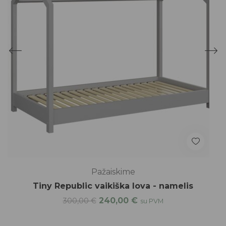
Pažaiskime
Tiny Republic vaikiška lova - namelis
240,00
€
300,00
€
su PVM