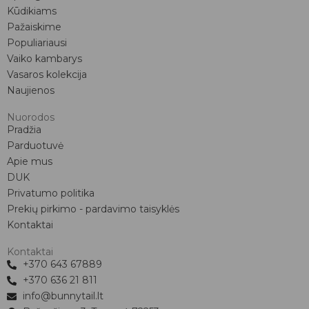
Kūdikiams
Pažaiskime
Populiariausi
Vaiko kambarys
Vasaros kolekcija
Naujienos
Nuorodos
Pradžia
Parduotuvė
Apie mus
DUK
Privatumo politika
Prekių pirkimo - pardavimo taisyklės
Kontaktai
Kontaktai
+370 643 67889
+370 636 21 811
info@bunnytail.lt