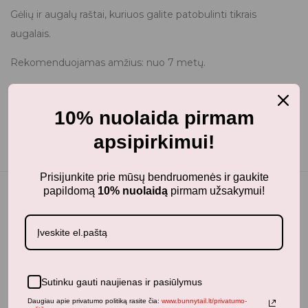
Gėlių ir augalų raštai, kuriuos galite patobulinti tikrais
augalais.
Rekomenduojamas amžius: nuo 7 metų.
Dėmesio! Netinka vaikams iki 3 metų, dėl smulkių detalių
yra pavojus užspringti.
10% nuolaida pirmam
apsipirkimui!
Prisijunkite prie mūsų bendruomenės ir gaukite
papildomą
10% nuolaidą
pirmam užsakymui!
Panašūs produktai
Sutinku gauti naujienas ir pasiūlymus
Daugiau apie privatumo politiką rasite čia:
www.bunnytail.lt/privatumo-