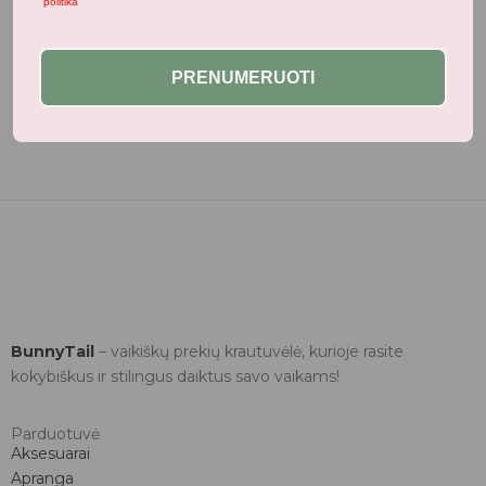
politika
Neseniai žiūrėti produktai
PRENUMERUOTI
BunnyTail
– vaikiškų prekių krautuvėlė, kurioje rasite
kokybiškus ir stilingus daiktus savo vaikams!
Parduotuvė
Aksesuarai
Apranga