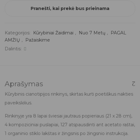
Pranešti, kai prekė bus prieinama
Kategorijos:
Kūrybiniai Žaidimai
,
Nuo 7 Metų
,
PAGAL
AMŽIŲ
,
Pažaiskime
Dalintis:
Aprašymas
Kūrybinis cianotipijos rinkinys, skirtas kurti poetiškus nakties
paveikslėlius.
Rinkinyje yra 8 lapai šviesai jautraus popieriaus (21 x 28 cm),
4 kompoziciniai puslapiai, 127 atspausdinti ant acetato raštai,
1 organinio stiklo lakštas ir žingsnis po žingsnio instrukcija.