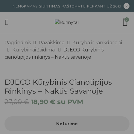
NEMOKAMAS SIUNTIMAS PAŠTOMATU PERKANT UŽ 20€!
0
Pagrindinis
Pažaiskime
Kūryba ir rankdarbiai
Kūrybiniai žaidimai
DJECO Kūrybinis
cianotipijos rinkinys – Naktis savanoje
DJECO Kūrybinis Cianotipijos
Rinkinys – Naktis Savanoje
27,00
€
18,90
€
su PVM
Neturime