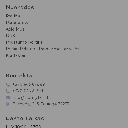
Nuorodos
Pradžia
Parduotuvė
Apie Mus
DUK
Privatumo Politika
Prekių Pirkimo - Pardavimo Taisyklės
Kontaktai
Kontaktai
+370 643 67889
+370 636 21 811
Info@bunnytail.lt
Bažnyčių G. 3, Tauragė 72253
Darbo Laikas
I – V
10:00 – 17:30