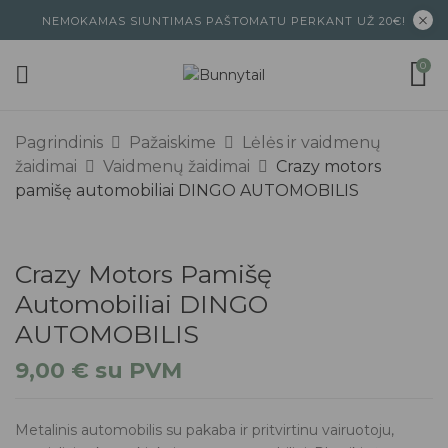
NEMOKAMAS SIUNTIMAS PAŠTOMATU PERKANT UŽ 20€!
0
Pagrindinis
Pažaiskime
Lėlės ir vaidmenų
žaidimai
Vaidmenų žaidimai
Crazy motors
pamišę automobiliai DINGO AUTOMOBILIS
Crazy Motors Pamišę
Automobiliai DINGO
AUTOMOBILIS
9,00
€
su PVM
Metalinis automobilis su pakaba ir pritvirtinu vairuotoju,