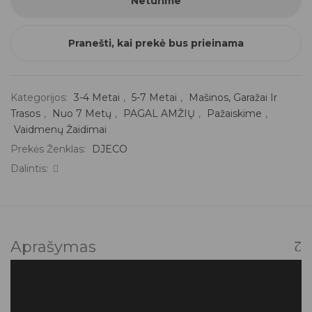
Neturime
Pranešti, kai prekė bus prieinama
Kategorijos:
3-4 Metai
,
5-7 Metai
,
Mašinos, Garažai Ir
Trasos
,
Nuo 7 Metų
,
PAGAL AMŽIŲ
,
Pažaiskime
,
Vaidmenų Žaidimai
Prekės Ženklas:
DJECO
Dalintis:
Aprašymas