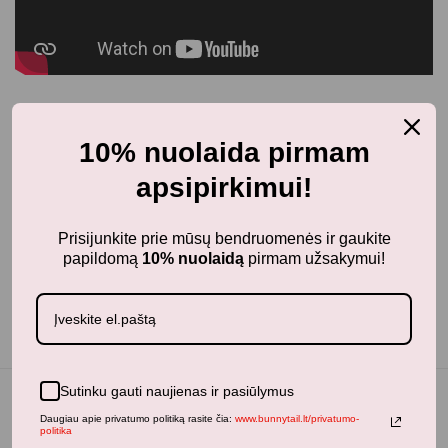
10% nuolaida pirmam
apsipirkimui!
Prisijunkite prie mūsų bendruomenės ir gaukite
papildomą
10% nuolaidą
pirmam užsakymui!
Sutinku gauti naujienas ir pasiūlymus
Daugiau apie privatumo politiką rasite čia:
www.bunnytail.lt/privatumo-
politika