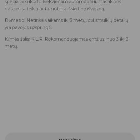
specialiai sukurtu kiekvienam automobiliui. Plastikinės
detalės suteikia automobiliui išskirtinę išvaizdą.
Dėmesio! Netinka vaikams iki 3 metų, dėl smulkių detalių
yra pavojus užspringti.
Kilmės šalis: K.L.R. Rekomenduojamas amžius: nuo 3 iki 9
metų.