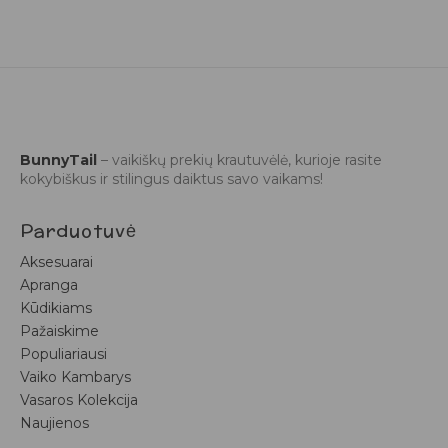
BunnyTail
– vaikiškų prekių krautuvėlė, kurioje rasite
kokybiškus ir stilingus daiktus savo vaikams!
Parduotuvė
Aksesuarai
Apranga
Kūdikiams
Pažaiskime
Populiariausi
Vaiko Kambarys
Vasaros Kolekcija
Naujienos