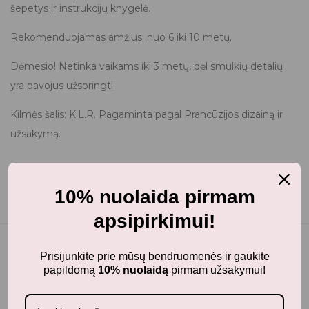
šepetys ir instrukcijų knygelė.
Rekomenduojamas amžius: nuo 6 iki 10 metų.
Dėmesio! Netinka vaikams iki 3 metų, dėl smulkių detalių
yra pavojus užspringti.
Kilmės šalis: K.L.R. Pagaminta pagal Prancūzijos dizainą ir
užsakymą.
10% nuolaida pirmam
apsipirkimui!
Prisijunkite prie mūsų bendruomenės ir gaukite
papildomą
10% nuolaidą
pirmam užsakymui!
Panašūs produktai