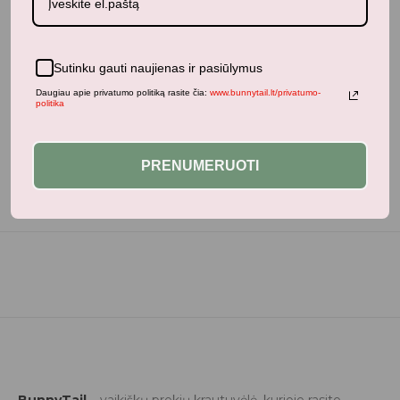
Sutinku gauti naujienas ir pasiūlymus
Neseniai žiūrėti produktai
Daugiau apie privatumo politiką rasite čia:
www.bunnytail.lt/privatumo-
politika
PRENUMERUOTI