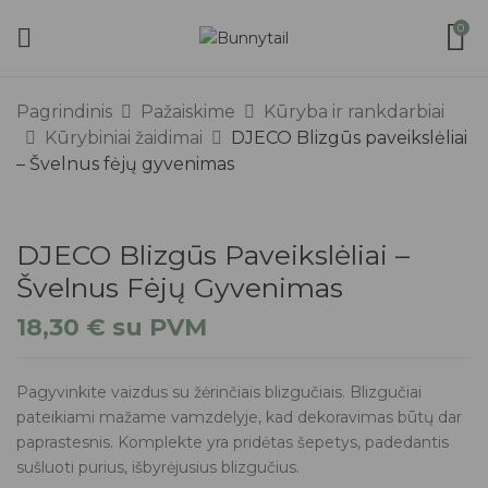
0
Pagrindinis
Pažaiskime
Kūryba ir rankdarbiai
Kūrybiniai žaidimai
DJECO Blizgūs paveikslėliai
– Švelnus fėjų gyvenimas
DJECO Blizgūs Paveikslėliai –
Švelnus Fėjų Gyvenimas
18,30
€
su PVM
Pagyvinkite vaizdus su žėrinčiais blizgučiais. Blizgučiai
pateikiami mažame vamzdelyje, kad dekoravimas būtų dar
paprastesnis. Komplekte yra pridėtas šepetys, padedantis
sušluoti purius, išbyrėjusius blizgučius.