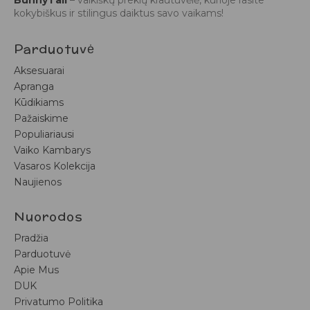
BunnyTail
– vaikiškų prekių krautuvėlė, kurioje rasite
kokybiškus ir stilingus daiktus savo vaikams!
Parduotuvė
Aksesuarai
Apranga
Kūdikiams
Pažaiskime
Populiariausi
Vaiko Kambarys
Vasaros Kolekcija
Naujienos
Nuorodos
Pradžia
Parduotuvė
Apie Mus
DUK
Privatumo Politika