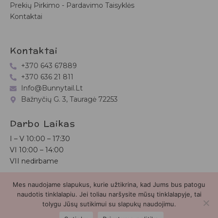
Prekių Pirkimo - Pardavimo Taisyklės
Kontaktai
Kontaktai
+370 643 67889
+370 636 21 811
Info@bunnytail.lt
Bažnyčių G. 3, Tauragė 72253
Darbo Laikas
I – V
10:00 – 17:30
VI
10:00 – 14:00
VII nedirbame
Mes naudojame slapukus, kurie užtikrina, kad Jums bus patogu
Bunnytail.lt
| Copyright 2026 | Svetainė sukurta
Myra.lt
naudotis tinklalapiu. Jei toliau naršysite mūsų tinklalapyje, tai
tolygu Jūsų sutikimui su slapukų naudojimu.
2