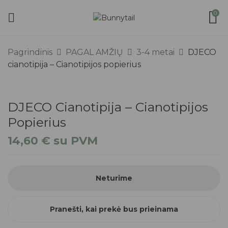
0
Pagrindinis
PAGAL AMŽIŲ
3-4 metai
DJECO
cianotipija – Cianotipijos popierius
DJECO Cianotipija – Cianotipijos
Popierius
14,60
€
su PVM
Neturime
Pranešti, kai prekė bus prieinama