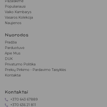
Pažaiskime
Populiariausi
Vaiko Kambarys
Vasaros Kolekcija
Naujienos
Nuorodos
Pradžia
Parduotuvė
Apie Mus
DUK
Privatumo Politika
Prekių Pirkimo - Pardavimo Taisyklės
Kontaktai
Kontaktai
+370 643 67889
+370 636 21 811