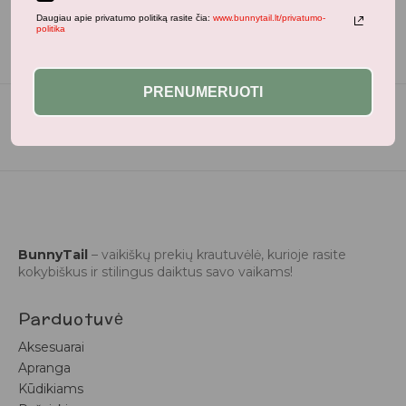
Daugiau apie privatumo politiką rasite čia:
www.bunnytail.lt/privatumo-
politika
PRENUMERUOTI
BunnyTail
– vaikiškų prekių krautuvėlė, kurioje rasite
kokybiškus ir stilingus daiktus savo vaikams!
Parduotuvė
Aksesuarai
Apranga
Kūdikiams