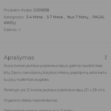
Produkto Kodas:
DJ09338
Kategorijos:
3-4 Metai
,
5-7 Metai
,
Nuo 7 Metų
,
PAGAL
AMŽIŲ
Dalintis:
Aprašymas
Šiuos šviesai jautraus popieriaus lapus galima naudoti kaip
kitų Djeco cianotipinių kūrybos rinkinių papildymą arba kartu
su jūsų nuskintais augalais.
Rinkinyje yra 12 šviesai jautraus popieriaus lapų (21 x 28 cm).
Organinis stiklas nepridedamas.
Rekomenduojamas amžius: nuo 7 metų.