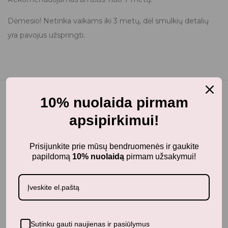
Dėmesio! Netinka vaikams iki 3 metų, dėl smulkių detalių
yra pavojus užspringti.
10% nuolaida pirmam
apsipirkimui!
Panašūs produktai
Prisijunkite prie mūsų bendruomenės ir gaukite
papildomą
10% nuolaidą
pirmam užsakymui!
Neseniai žiūrėti produktai
Sutinku gauti naujienas ir pasiūlymus