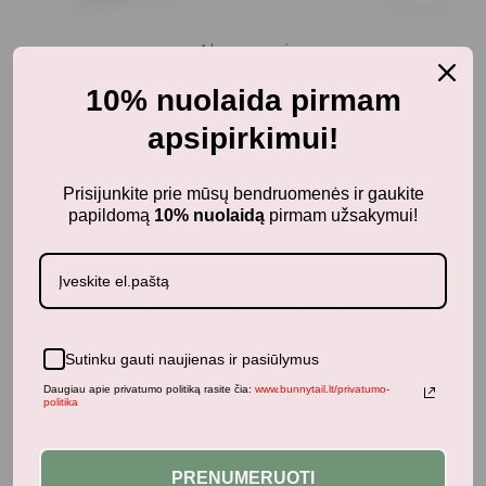
Aksesuarai
DJECO magijos paslapčių užrašinė KENDRA
10% nuolaida pirmam
11,00
€
su PVM
apsipirkimui!
Prisijunkite prie mūsų bendruomenės ir gaukite
papildomą
10% nuolaidą
pirmam užsakymui!
Panašūs produktai
Sutinku gauti naujienas ir pasiūlymus
Daugiau apie privatumo politiką rasite čia:
www.bunnytail.lt/privatumo-
politika
PRENUMERUOTI