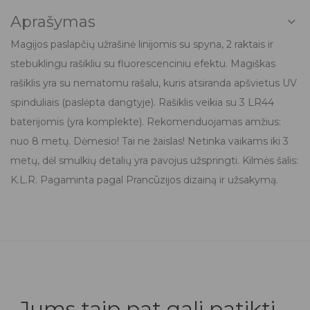
Aprašymas
Magijos paslapčių užrašinė linijomis su spyna, 2 raktais ir
stebuklingu rašikliu su fluorescenciniu efektu. Magiškas
rašiklis yra su nematomu rašalu, kuris atsiranda apšvietus UV
spinduliais (paslėpta dangtyje). Rašiklis veikia su 3 LR44
baterijomis (yra komplekte). Rekomenduojamas amžius:
nuo 8 metų. Dėmesio! Tai ne žaislas! Netinka vaikams iki 3
metų, dėl smulkių detalių yra pavojus užspringti. Kilmės šalis:
K.L.R. Pagaminta pagal Prancūzijos dizainą ir užsakymą.
Jums taip pat gali patikti...