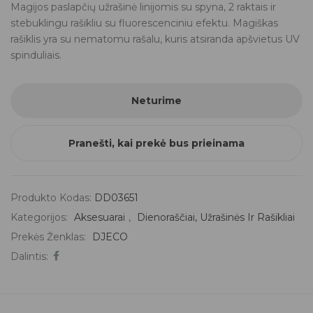
Magijos paslapčių užrašinė linijomis su spyna, 2 raktais ir
stebuklingu rašikliu su fluorescenciniu efektu. Magiškas
rašiklis yra su nematomu rašalu, kuris atsiranda apšvietus UV
spinduliais.
Neturime
Pranešti, kai prekė bus prieinama
Produkto Kodas:
DD03651
Kategorijos:
Aksesuarai
,
Dienoraščiai, Užrašinės Ir Rašikliai
Prekės Ženklas:
DJECO
Dalintis: