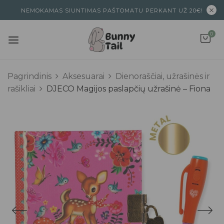
NEMOKAMAS SIUNTIMAS PAŠTOMATU PERKANT UŽ 20€!
0
Pagrindinis
Aksesuarai
Dienoraščiai, užrašinės ir
rašikliai
DJECO Magijos paslapčių užrašinė – Fiona