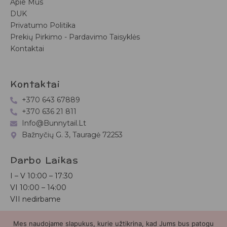
Apie Mus
DUK
Privatumo Politika
Prekių Pirkimo - Pardavimo Taisyklės
Kontaktai
Kontaktai
+370 643 67889
+370 636 21 811
Info@bunnytail.lt
Bažnyčių G. 3, Tauragė 72253
Darbo Laikas
I – V
10:00 – 17:30
VI
10:00 – 14:00
VII nedirbame
Mes naudojame slapukus, kurie užtikrina, kad Jums bus patogu