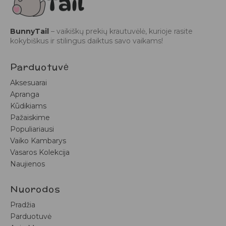
BunnyTail
– vaikiškų prekių krautuvėlė, kurioje rasite
kokybiškus ir stilingus daiktus savo vaikams!
Parduotuvė
Aksesuarai
Apranga
Kūdikiams
Pažaiskime
Populiariausi
Vaiko Kambarys
Vasaros Kolekcija
Naujienos
Nuorodos
Pradžia
Parduotuvė