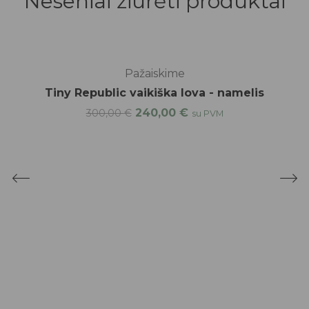
Neseniai žiūrėti produktai
-20%
Pažaiskime
Tiny Republic vaikiška lova - namelis
240,00
€
300,00
€
su PVM