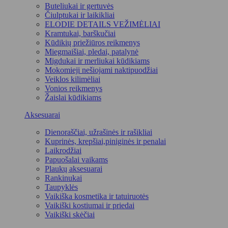
Buteliukai ir gertuvės
Čiulptukai ir laikikliai
ELODIE DETAILS VEŽIMĖLIAI
Kramtukai, barškučiai
Kūdikių priežiūros reikmenys
Miegmaišiai, pledai, patalynė
Migdukai ir merliukai kūdikiams
Mokomieji nešiojami naktipuodžiai
Veiklos kilimėliai
Vonios reikmenys
Žaislai kūdikiams
Aksesuarai
Dienoraščiai, užrašinės ir rašikliai
Kuprinės, krepšiai,piniginės ir penalai
Laikrodžiai
Papuošalai vaikams
Plaukų aksesuarai
Rankinukai
Taupyklės
Vaikiška kosmetika ir tatuiruotės
Vaikiški kostiumai ir priedai
Vaikiški skėčiai