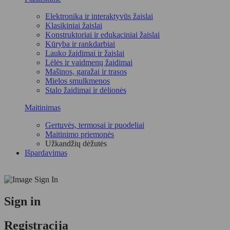
Elektronika ir interaktyvūs žaislai
Klasikiniai žaislai
Konstruktoriai ir edukaciniai žaislai
Kūryba ir rankdarbiai
Lauko žaidimai ir žaislai
Lėlės ir vaidmenų žaidimai
Mašinos, garažai ir trasos
Mielos smulkmenos
Stalo žaidimai ir dėlionės
Maitinimas
Gertuvės, termosai ir puodeliai
Maitinimo priemonės
Užkandžių dėžutės
Išpardavimas
Sign in
Registracija