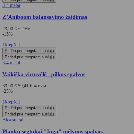
3-4 metai
Z’Aniboom balansavimo žaidimas
29,90
€
su PVM
-15%
Į krepšelį
Pridėti prie mėgstamiausiųjų
Pridėti prie mėgstamiausiųjų
3-4 metai
Vaikiška virtuvėlė - pilkos spalvos
Original
Current
69,90
€
59,41
€
su PVM
price
price
-25%
was:
is:
69,90 €.
59,41 €.
Į krepšelį
Pridėti prie mėgstamiausiųjų
Pridėti prie mėgstamiausiųjų
Aksesuarai
Plaukų segtukai "Inga" mėlynos spalvos