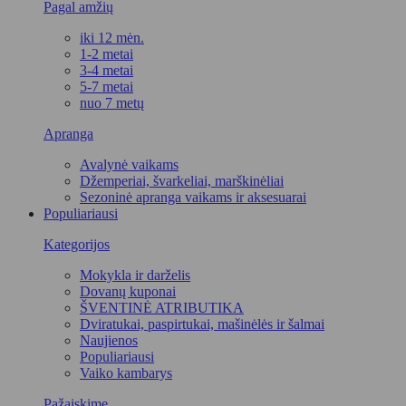
Pagal amžių
iki 12 mėn.
1-2 metai
3-4 metai
5-7 metai
nuo 7 metų
Apranga
Avalynė vaikams
Džemperiai, švarkeliai, marškinėliai
Sezoninė apranga vaikams ir aksesuarai
Populiariausi
Kategorijos
Mokykla ir darželis
Dovanų kuponai
ŠVENTINĖ ATRIBUTIKA
Dviratukai, paspirtukai, mašinėlės ir šalmai
Naujienos
Populiariausi
Vaiko kambarys
Pažaiskime