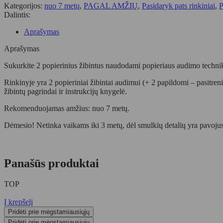
Kategorijos:
nuo 7 metų
,
PAGAL AMŽIŲ
,
Pasidaryk pats rinkiniai
,
P
Dalintis:
Aprašymas
Aprašymas
Sukurkite 2 popierinius žibintus naudodami popieriaus audimo technik
Rinkinyje yra 2 popieriniai žibintai audimui (+ 2 papildomi – pasitreni
žibintų pagrindai ir instrukcijų knygelė.
Rekomenduojamas amžius: nuo 7 metų.
Dėmesio! Netinka vaikams iki 3 metų, dėl smulkių detalių yra pavojus
Panašūs produktai
TOP
Į krepšelį
Pridėti prie mėgstamiausiųjų
Pridėti prie mėgstamiausiųjų