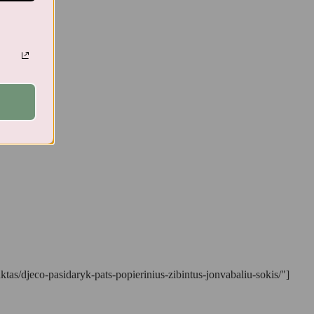
tas/djeco-pasidaryk-pats-popierinius-zibintus-jonvabaliu-sokis/"]