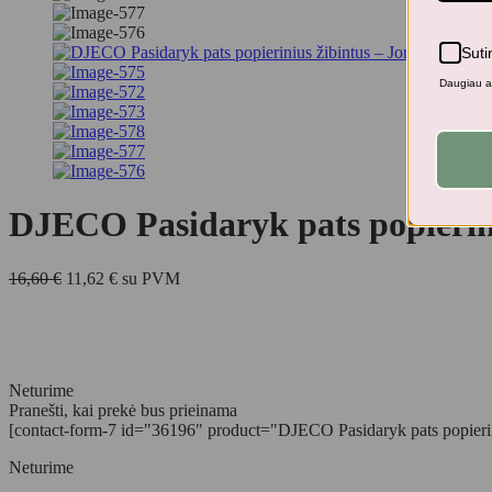
Suti
Daugiau ap
DJECO Pasidaryk pats popierini
Original
Current
16,60
€
11,62
€
su PVM
price
price
was:
is:
16,60 €.
11,62 €.
Neturime
Pranešti, kai prekė bus prieinama
[contact-form-7 id="36196" product="DJECO Pasidaryk pats popierinius
Neturime