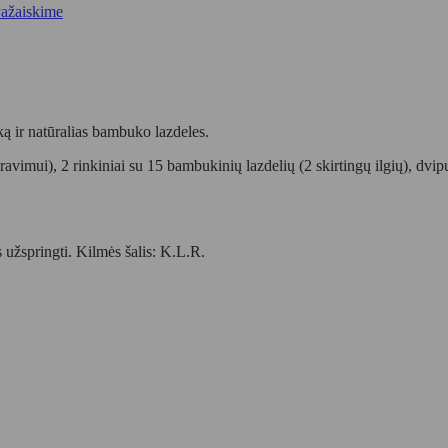
ažaiskime
ą ir natūralias bambuko lazdeles.
ravimui), 2 rinkiniai su 15 bambukinių lazdelių (2 skirtingų ilgių), dvi
 užspringti. Kilmės šalis: K.L.R.