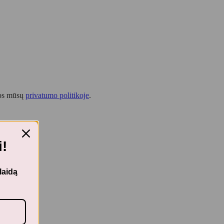
tos mūsų
privatumo politikoje
.
!
laidą