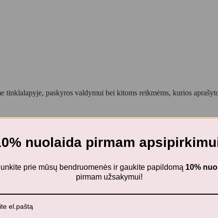
 tinklalapyje, paskyros valdymui bei kitoms reikmėms, kurios aprašy
10% nuolaida pirmam apsipirkimui
ECO Pasidaryk pats popierinius žibintus – Jonvabalių šokis
ijunkite prie mūsų bendruomenės ir gaukite papildomą
10% nuo
pirmam užsakymui!