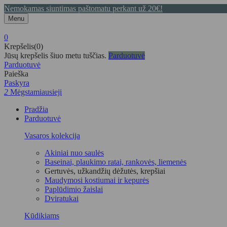
Nemokamas siuntimas paštomatu perkant už 20€!
Menu
0
Krepšelis(0)
Jūsų krepšelis šiuo metu tuščias.
Parduotuvė
Parduotuvė
Paieška
Paskyra
2
Mėgstamiausieji
Pradžia
Parduotuvė
Vasaros kolekcija
Akiniai nuo saulės
Baseinai, plaukimo ratai, rankovės, liemenės
Gertuvės, užkandžių dėžutės, krepšiai
Maudymosi kostiumai ir kepurės
Paplūdimio žaislai
Dviratukai
Kūdikiams