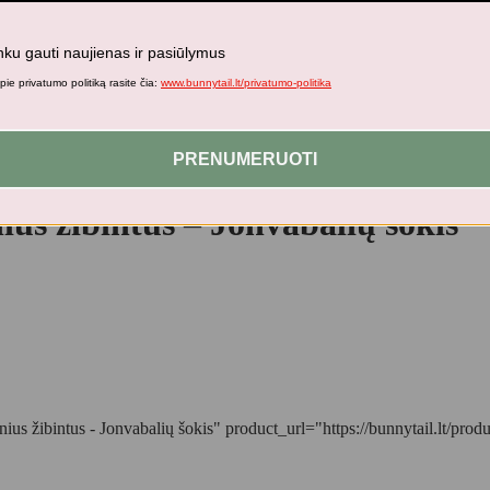
nku gauti naujienas ir pasiūlymus
ie privatumo politiką rasite čia:
www.bunnytail.lt/privatumo-politika
PRENUMERUOTI
us žibintus – Jonvabalių šokis
 žibintus - Jonvabalių šokis" product_url="https://bunnytail.lt/produk