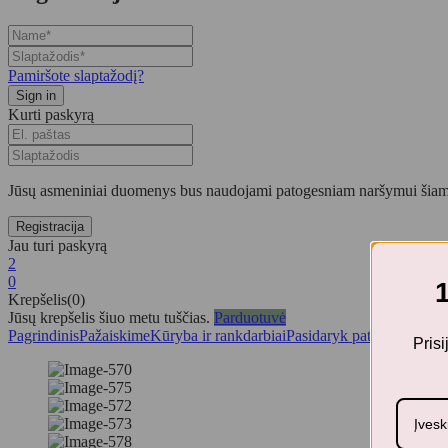
Pamiršote slaptažodį?
Kurti paskyrą
Jūsų asmeniniai duomenys bus naudojami patogesniam naršymui šiame
Jau turi paskyrą
2
0
Krepšelis(0)
Jūsų krepšelis šiuo metu tuščias.
Parduotuvė
Pagrindinis
Pažaiskime
Kūryba ir rankdarbiai
Pasidaryk pats rinkiniai
DJ
Pris