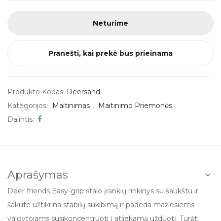
Neturime
Pranešti, kai prekė bus prieinama
Produkto Kodas:
Deersand
Kategorijos:
Maitinimas
,
Maitinimo Priemonės
Dalintis:
Aprašymas
Deer friends Easy-grip stalo įrankių rinkinys su šaukštu ir
šakute užtikrina stabilų sukibimą ir padeda mažiesiems
valgytojams susikoncentruoti į atliekamą užduotį. Turėti