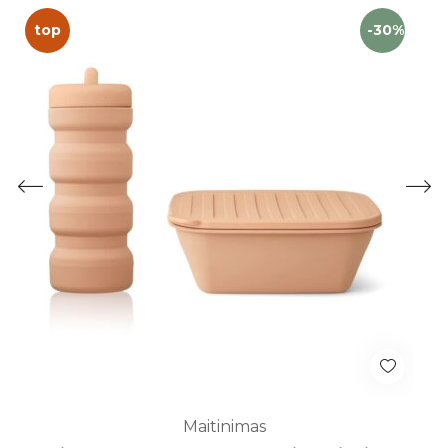
top
-30%
Maitinimas