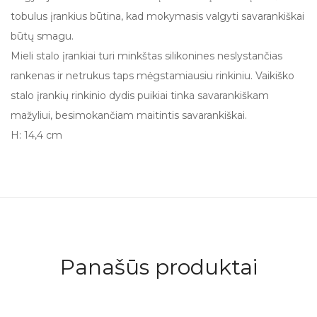
tobulus įrankius būtina, kad mokymasis valgyti savarankiškai
būtų smagu.
Mieli stalo įrankiai turi minkštas silikonines neslystančias
rankenas ir netrukus taps mėgstamiausiu rinkiniu. Vaikiško
stalo įrankių rinkinio dydis puikiai tinka savarankiškam
mažyliui, besimokančiam maitintis savarankiškai.
H: 14,4 cm
Panašūs produktai