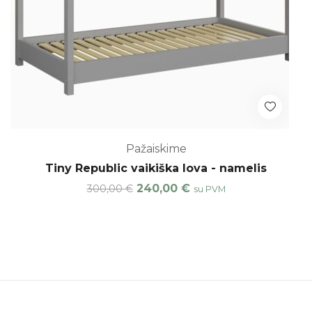
Pažaiskime
Tiny Republic vaikiška lova - namelis
240,00
€
300,00
€
su PVM