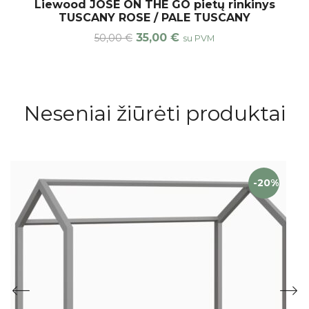
Liewood JOSE ON THE GO pietų rinkinys
TUSCANY ROSE / PALE TUSCANY
35,00
€
50,00
€
su PVM
Neseniai žiūrėti produktai
-20%