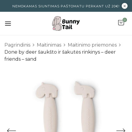
NEMOKAMAS SIUNTIMAS PAŠTOMATU PERKANT UŽ 20€!
0
Pagrindinis
Maitinimas
Maitinimo priemonės
Done by deer šaukšto ir šakutės rinkinys – deer
friends – sand