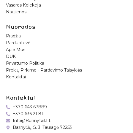
Vasaros Kolekcija
Naujienos
Nuorodos
Pradžia
Parduotuvė
Apie Mus
DUK
Privatumo Politika
Prekių Pirkimo - Pardavimo Taisyklės
Kontaktai
Kontaktai
+370 643 67889
+370 636 21 811
Info@bunnytail.lt
Bažnyčių G. 3, Tauragė 72253