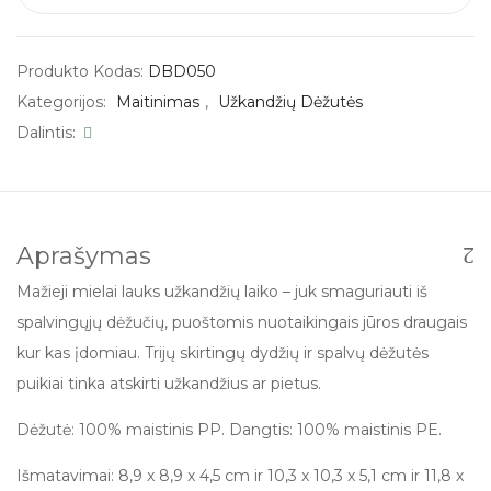
Produkto Kodas:
DBD050
Kategorijos:
Maitinimas
,
Užkandžių Dėžutės
Dalintis:
Aprašymas
Mažieji mielai lauks užkandžių laiko – juk smaguriauti iš
spalvingųjų dėžučių, puoštomis nuotaikingais jūros draugais
kur kas įdomiau. Trijų skirtingų dydžių ir spalvų dėžutės
puikiai tinka atskirti užkandžius ar pietus.
Dėžutė: 100% maistinis PP. Dangtis: 100% maistinis PE.
Išmatavimai:
8,9 x 8,9 x 4,5 cm ir 10,3 x 10,3 x 5,1 cm ir 11,8 x