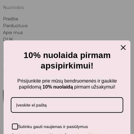
Nuorodos
Pradžia
Parduotuvė
Apie mus
DUK
Privatumo politika
10% nuolaida pirmam
Prekių pirkimo - pardavimo taisyklės
Kontaktai
apsipirkimui!
Kontaktai
Prisijunkite prie mūsų bendruomenės ir gaukite
papildomą
10% nuolaidą
pirmam užsakymui!
Sutinku gauti naujienas ir pasiūlymus