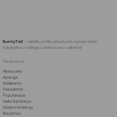
BunnyTail
– vaikiškų prekių krautuvėlė, kurioje rasite
kokybiškus ir stilingus daiktus savo vaikams!
Parduotuvė
Aksesuarai
Apranga
Kūdikiams
Pažaiskime
Populiariausi
Vaiko kambarys
Vasaros kolekcija
Naujienos