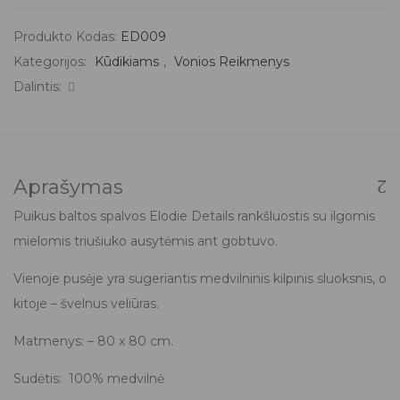
Produkto Kodas:
ED009
Kategorijos:
Kūdikiams
,
Vonios Reikmenys
Dalintis:
Aprašymas
Puikus baltos spalvos Elodie Details rankšluostis su ilgomis
mielomis triušiuko ausytėmis ant gobtuvo.
Vienoje pusėje yra sugeriantis medvilninis kilpinis sluoksnis, o
kitoje – švelnus veliūras.
Matmenys: – 80 x 80 cm.
Sudėtis: 100% medvilnė