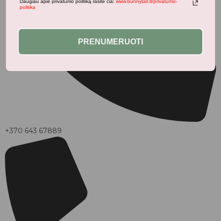
Daugiau apie privatumo politiką rasite čia:
www.bunnytail.lt/privatumo-
politika
PRENUMERUOTI
+370 643 67889