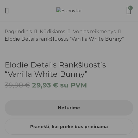
0
Pagrindinis
Kūdikiams
Vonios reikmenys
Elodie Details rankšluostis “Vanilla White Bunny”
Elodie Details Rankšluostis
“Vanilla White Bunny”
39,90
€
29,93
€
su PVM
Neturime
Pranešti, kai prekė bus prieinama