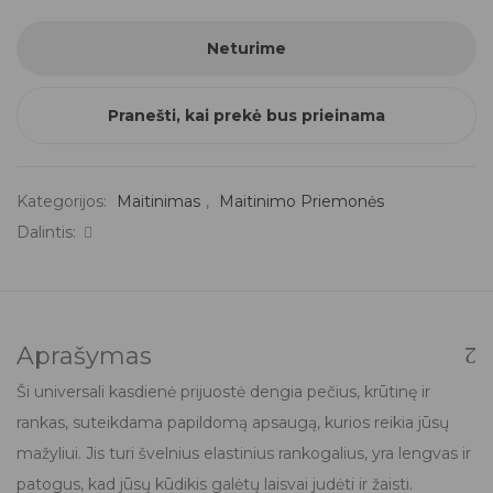
Neturime
Pranešti, kai prekė bus prieinama
Kategorijos:
Maitinimas
,
Maitinimo Priemonės
Dalintis:
Aprašymas
Ši universali kasdienė prijuostė dengia pečius, krūtinę ir
rankas, suteikdama papildomą apsaugą, kurios reikia jūsų
mažyliui. Jis turi švelnius elastinius rankogalius, yra lengvas ir
patogus, kad jūsų kūdikis galėtų laisvai judėti ir žaisti.