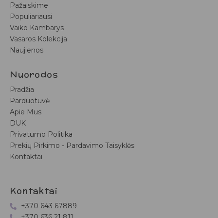
Pažaiskime
Populiariausi
Vaiko Kambarys
Vasaros Kolekcija
Naujienos
Nuorodos
Pradžia
Parduotuvė
Apie Mus
DUK
Privatumo Politika
Prekių Pirkimo - Pardavimo Taisyklės
Kontaktai
Kontaktai
+370 643 67889
+370 636 21 811