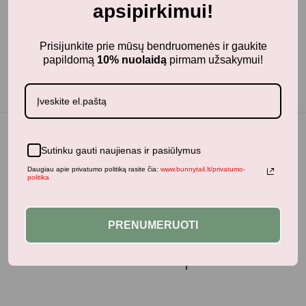
Po kiekvieno naudojimo galima tiesiog nuvalyti drėgna
apsipirkimui!
šluoste.
Prisijunkite prie mūsų bendruomenės ir gaukite
papildomą
10% nuolaidą
pirmam užsakymui!
Sutinku gauti naujienas ir pasiūlymus
Daugiau apie privatumo politiką rasite čia:
www.bunnytail.lt/privatumo-
Panašūs produktai
politika
PRENUMERUOTI
Neseniai žiūrėti produktai