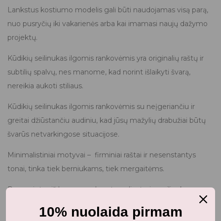
Lankstus kostiumo modelis gali būti naudojamas visą parą,
nuo pusryčių iki vakarienės arba kai imamasi naujų dažymo
projektų.
Kūdikių seilinukas ilgomis rankovėmis yra originalių raštų ir
subtilių spalvų, nes manome, kad norint išlaikyti švarą,
nereikia aukoti stiliaus.
Kūdikių seilinukas ilgomis rankovėmis su neįgeriančiu ir
greitai džiūstančiu audiniu, kad jūsų mažylių drabužiai būtų
švarūs netvarkingose situacijose.
Minimalistiniai motyvai – firminiai raštai ir nesenstantys
tonai, tinka tiek berniukams, tiek mergaitėms.
Pagamintas iš lengvo padengto poliesterio, seilinukas yra
saugus kūdikiams ir jame nėra PVC ir ftalatų.
10% nuolaida pirmam