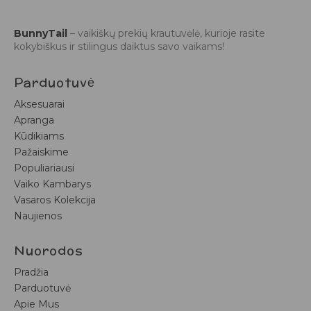
BunnyTail
– vaikiškų prekių krautuvėlė, kurioje rasite
kokybiškus ir stilingus daiktus savo vaikams!
Parduotuvė
Aksesuarai
Apranga
Kūdikiams
Pažaiskime
Populiariausi
Vaiko Kambarys
Vasaros Kolekcija
Naujienos
Nuorodos
Pradžia
Parduotuvė
Apie Mus