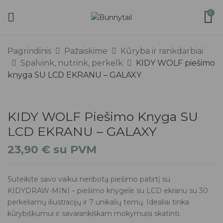
0
Pagrindinis
Pažaiskime
Kūryba ir rankdarbiai
Spalvink, nutrink, perkelk
KIDY WOLF piešimo
knyga SU LCD EKRANU – GALAXY
KIDY WOLF Piešimo Knyga SU
LCD EKRANU – GALAXY
23,90
€
su PVM
Suteikite savo vaikui neribotą piešimo patirtį su
KIDYDRAW-MINI – piešimo knygele su LCD ekranu su 30
perkeliamų iliustracijų ir 7 unikalių temų. Idealiai tinka
kūrybiškumui ir savarankiškam mokymuisi skatinti.