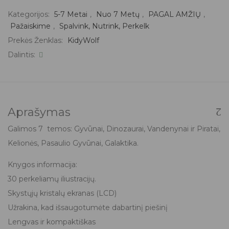
Kategorijos:
5-7 Metai
,
Nuo 7 Metų
,
PAGAL AMŽIŲ
,
Pažaiskime
,
Spalvink, Nutrink, Perkelk
Prekės Ženklas:
KidyWolf
Dalintis:
Aprašymas
Galimos 7 temos: Gyvūnai, Dinozaurai, Vandenynai ir Piratai,
Kelionės, Pasaulio Gyvūnai, Galaktika.
Knygos informacija:
30 perkeliamų iliustracijų.
Skystųjų kristalų ekranas (LCD)
Užrakina, kad išsaugotumėte dabartinį piešinį
Lengvas ir kompaktiškas