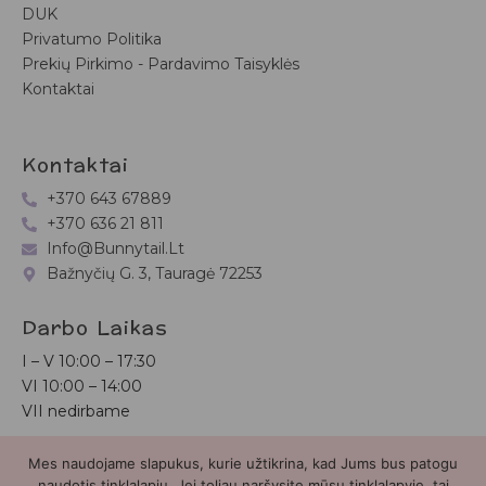
DUK
Privatumo Politika
Prekių Pirkimo - Pardavimo Taisyklės
Kontaktai
Kontaktai
+370 643 67889
+370 636 21 811
Info@bunnytail.lt
Bažnyčių G. 3, Tauragė 72253
Darbo Laikas
I – V
10:00 – 17:30
VI
10:00 – 14:00
VII nedirbame
Mes naudojame slapukus, kurie užtikrina, kad Jums bus patogu
Bunnytail.lt
| Copyright 2026 | Svetainė sukurta
Myra.lt
naudotis tinklalapiu. Jei toliau naršysite mūsų tinklalapyje, tai