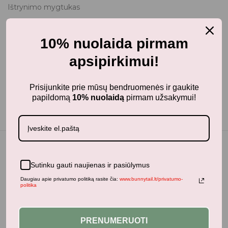
Ištrynimo mygtukas
Rašiklis
8,2 colio ekranas
10% nuolaida pirmam
CR2025 baterija (pridedama)
apsipirkimui!
CE sertifikuota
Prisijunkite prie mūsų bendruomenės ir gaukite
papildomą
10% nuolaidą
pirmam užsakymui!
Sutinku gauti naujienas ir pasiūlymus
Jums taip pat gali patikti...
Daugiau apie privatumo politiką rasite čia:
www.bunnytail.lt/privatumo-
politika
PRENUMERUOTI