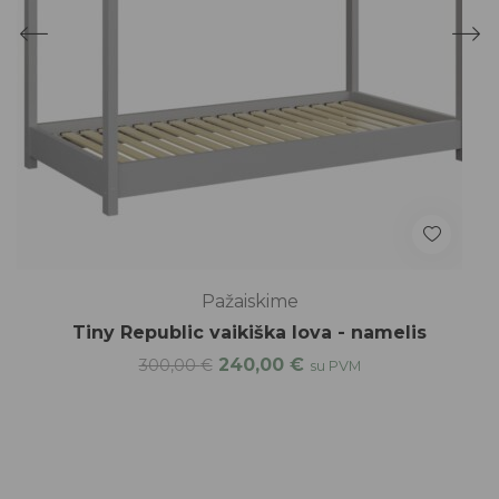
Pažaiskime
Tiny Republic vaikiška lova - namelis
240,00
€
300,00
€
su PVM