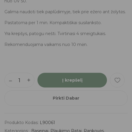
nuo UV 50.
Galima naudoti tiek paplūdimyje, tiek prie ežero ant žolytės.
Pastatoma per 1 min. Kompaktiškai susilanksto.
Yra krepšys, patogu nešti. Tvirtinasi 4 smeigtukais.
Rekomenduojama vaikams nuo 10 mėn.
Į krepšelį
Pirkti Dabar
Produkto Kodas:
L90061
Kategorijos:
Baseinai, Plaukimo Ratai, Rankovės,