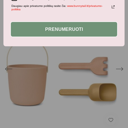
Daugiau apie privatumo politiką rasite čia:
www.bunnytail.lt/privatumo-
politika
PRENUMERUOTI