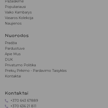
Pažaiskime
Populiariausi
Vaiko Kambarys
Vasaros Kolekcija
Naujienos
Nuorodos
Pradžia
Parduotuvė
Apie Mus
DUK
Privatumo Politika
Prekių Pirkimo - Pardavimo Taisyklės
Kontaktai
Kontaktai
+370 643 67889
+370 636 21 811