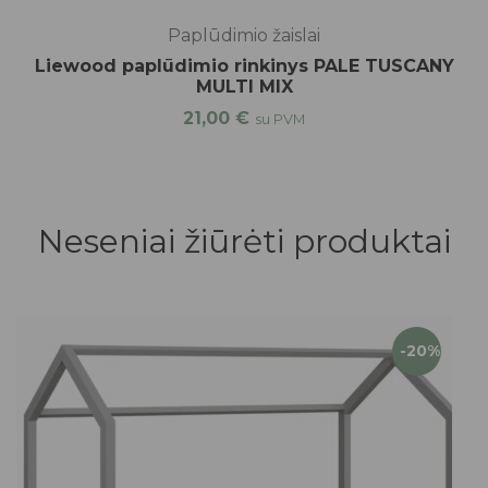
Paplūdimio žaislai
Liewood paplūdimio rinkinys PALE TUSCANY
MULTI MIX
21,00
€
su PVM
Neseniai žiūrėti produktai
-20%