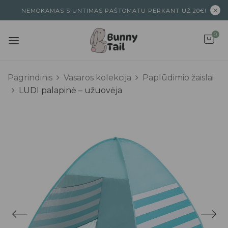
NEMOKAMAS SIUNTIMAS PAŠTOMATU PERKANT UŽ 20€!
0
Pagrindinis
Vasaros kolekcija
Paplūdimio žaislai
LUDI palapinė – užuovėja