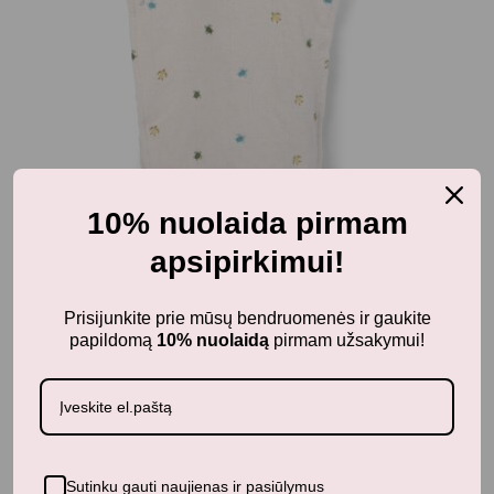
10% nuolaida pirmam
apsipirkimui!
Kūdikiams
FILIBABBA vaikiškas pončas išsiuvinėtais
Prisijunkite prie mūsų bendruomenės ir gaukite
vėžliukais
papildomą
10% nuolaidą
pirmam užsakymui!
37,59
€
46,99
€
su PVM
Panašūs produktai
Sutinku gauti naujienas ir pasiūlymus