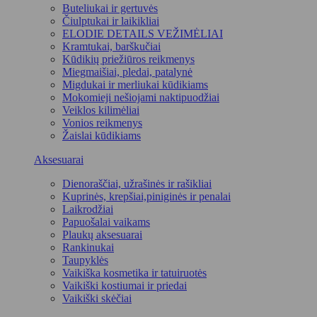
Buteliukai ir gertuvės
Čiulptukai ir laikikliai
ELODIE DETAILS VEŽIMĖLIAI
Kramtukai, barškučiai
Kūdikių priežiūros reikmenys
Miegmaišiai, pledai, patalynė
Migdukai ir merliukai kūdikiams
Mokomieji nešiojami naktipuodžiai
Veiklos kilimėliai
Vonios reikmenys
Žaislai kūdikiams
Aksesuarai
Dienoraščiai, užrašinės ir rašikliai
Kuprinės, krepšiai,piniginės ir penalai
Laikrodžiai
Papuošalai vaikams
Plaukų aksesuarai
Rankinukai
Taupyklės
Vaikiška kosmetika ir tatuiruotės
Vaikiški kostiumai ir priedai
Vaikiški skėčiai