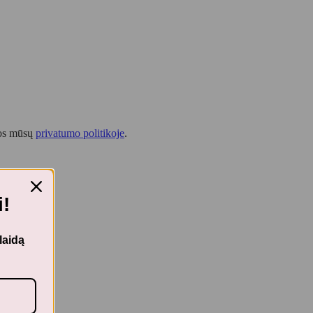
tos mūsų
privatumo politikoje
.
!
laidą