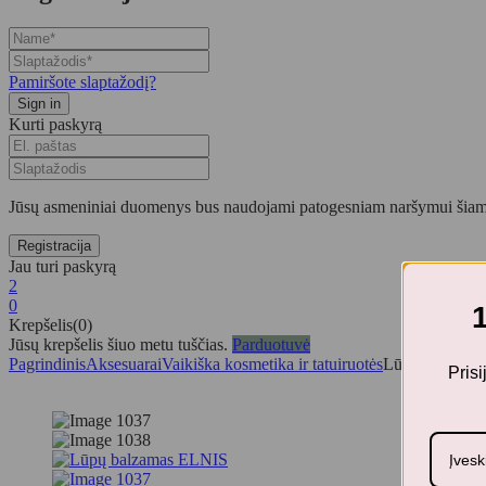
Pamiršote slaptažodį?
Kurti paskyrą
Jūsų asmeniniai duomenys bus naudojami patogesniam naršymui šiame
Jau turi paskyrą
2
0
Krepšelis(0)
Jūsų krepšelis šiuo metu tuščias.
Parduotuvė
Pagrindinis
Aksesuarai
Vaikiška kosmetika ir tatuiruotės
Lūpų balzama
Pris