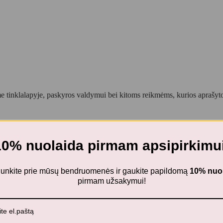
 tinklalapyje, paskyros valdymui bei kitoms reikmėms, kurios aprašy
10% nuolaida pirmam apsipirkimui
s ELNIS
ijunkite prie mūsų bendruomenės ir gaukite papildomą
10% nuo
pirmam užsakymui!