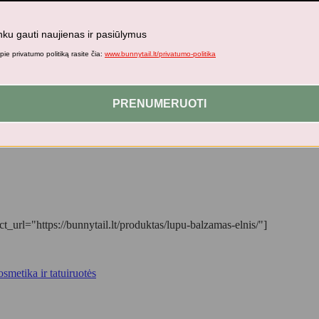
nku gauti naujienas ir pasiūlymus
ie privatumo politiką rasite čia:
www.bunnytail.lt/privatumo-politika
as švelnias ir glotnias.
PRENUMERUOTI
rl="https://bunnytail.lt/produktas/lupu-balzamas-elnis/"]
smetika ir tatuiruotės