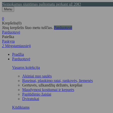
Nemokamas siuntimas paštomatu perkant už 20€!
Menu
0
Krepšelis(0)
Jūsų krepšelis šiuo metu tuščias.
Parduotuvė
Parduotuvė
Paieška
Paskyra
2
Mėgstamiausieji
Pradžia
Parduotuvė
Vasaros kolekcija
Akiniai nuo saulės
Baseinai, plaukimo ratai, rankovės, liemenės
Gertuvės, užkandžių dėžutės, krepšiai
Maudymosi kostiumai ir kepurės
Paplūdimio žaislai
Dviratukai
Kūdikiams