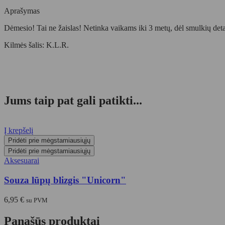
Aprašymas
Dėmesio! Tai ne žaislas! Netinka vaikams iki 3 metų, dėl smulkių deta
Kilmės šalis: K.L.R.
Jums taip pat gali patikti...
Į krepšelį
Pridėti prie mėgstamiausiųjų
Pridėti prie mėgstamiausiųjų
Aksesuarai
Souza lūpų blizgis "Unicorn"
6,95
€
su PVM
Panašūs produktai