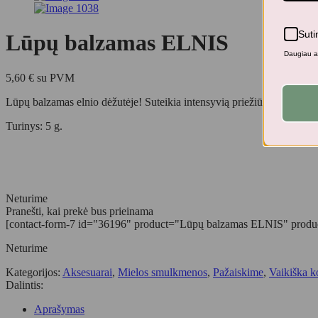
Suti
Lūpų balzamas ELNIS
Daugiau ap
5,60
€
su PVM
Lūpų balzamas elnio dėžutėje! Suteikia intensyvią priežiūrą, padaro lūp
Turinys: 5 g.
Neturime
Pranešti, kai prekė bus prieinama
[contact-form-7 id="36196" product="Lūpų balzamas ELNIS" product_u
Neturime
Kategorijos:
Aksesuarai
,
Mielos smulkmenos
,
Pažaiskime
,
Vaikiška ko
Dalintis:
Aprašymas