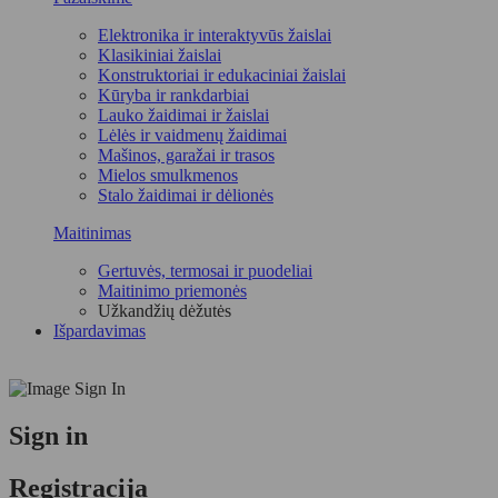
Elektronika ir interaktyvūs žaislai
Klasikiniai žaislai
Konstruktoriai ir edukaciniai žaislai
Kūryba ir rankdarbiai
Lauko žaidimai ir žaislai
Lėlės ir vaidmenų žaidimai
Mašinos, garažai ir trasos
Mielos smulkmenos
Stalo žaidimai ir dėlionės
Maitinimas
Gertuvės, termosai ir puodeliai
Maitinimo priemonės
Užkandžių dėžutės
Išpardavimas
Sign in
Registracija