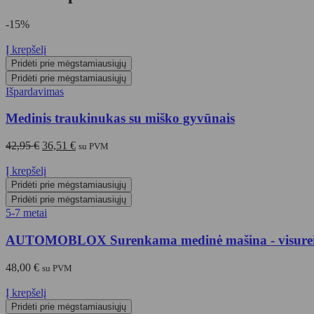
-15%
Į krepšelį
Pridėti prie mėgstamiausiųjų
Pridėti prie mėgstamiausiųjų
Išpardavimas
Medinis traukinukas su miško gyvūnais
Original
Current
42,95
€
36,51
€
su PVM
price
price
was:
is:
Į krepšelį
42,95 €.
36,51 €.
Pridėti prie mėgstamiausiųjų
Pridėti prie mėgstamiausiųjų
5-7 metai
AUTOMOBLOX Surenkama medinė mašina - visurei
48,00
€
su PVM
Į krepšelį
Pridėti prie mėgstamiausiųjų