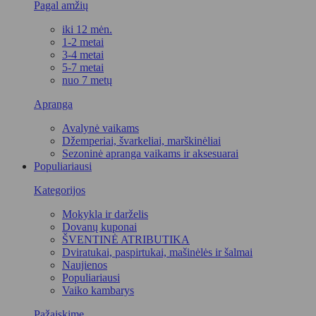
Pagal amžių
iki 12 mėn.
1-2 metai
3-4 metai
5-7 metai
nuo 7 metų
Apranga
Avalynė vaikams
Džemperiai, švarkeliai, marškinėliai
Sezoninė apranga vaikams ir aksesuarai
Populiariausi
Kategorijos
Mokykla ir darželis
Dovanų kuponai
ŠVENTINĖ ATRIBUTIKA
Dviratukai, paspirtukai, mašinėlės ir šalmai
Naujienos
Populiariausi
Vaiko kambarys
Pažaiskime