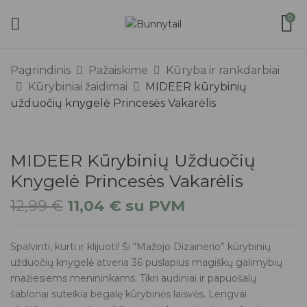
0
Pagrindinis
Pažaiskime
Kūryba ir rankdarbiai
Kūrybiniai žaidimai
MIDEER kūrybinių
užduočių knygelė Princesės Vakarėlis
MIDEER Kūrybinių Užduočių
Knygelė Princesės Vakarėlis
Original
Current
12,99
€
11,04
€
su PVM
price
price
was:
is:
12,99 €.
11,04 €.
Spalvinti, kurti ir klijuoti! Ši “Mažojo Dizainerio” kūrybinių
užduočių knygelė atveria 36 puslapius magiškų galimybių
mažiesiems menininkams. Tikri audiniai ir papuošalų
šablonai suteikia begalę kūrybinės laisvės. Lengvai