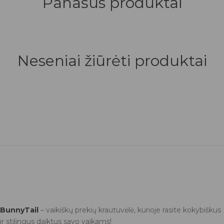
Panašūs produktai
Neseniai žiūrėti produktai
BunnyTail
– vaikiškų prekių krautuvėlė, kurioje rasite kokybiškus
ir stilingus daiktus savo vaikams!