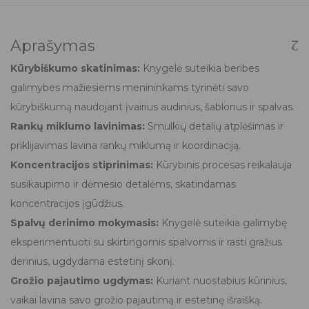
Aprašymas
Kūrybiškumo skatinimas:
Knygelė suteikia beribes
galimybes mažiesiems menininkams tyrinėti savo
kūrybiškumą naudojant įvairius audinius, šablonus ir spalvas.
Rankų miklumo lavinimas:
Smulkių detalių atplėšimas ir
priklijavimas lavina rankų miklumą ir koordinaciją.
Koncentracijos stiprinimas:
Kūrybinis procesas reikalauja
susikaupimo ir dėmesio detalėms, skatindamas
koncentracijos įgūdžius.
Spalvų derinimo mokymasis:
Knygelė suteikia galimybę
eksperimentuoti su skirtingomis spalvomis ir rasti gražius
derinius, ugdydama estetinį skonį.
Grožio pajautimo ugdymas:
Kuriant nuostabius kūrinius,
vaikai lavina savo grožio pajautimą ir estetinę išraišką.