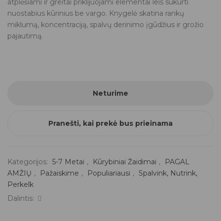
atplėšiami ir greitai priklijuojami elementai leis sukurti
nuostabius kūrinius be vargo. Knygelė skatina rankų
miklumą, koncentraciją, spalvų derinimo įgūdžius ir grožio
pajautimą.
Neturime
Pranešti, kai prekė bus prieinama
Kategorijos:
5-7 Metai
,
Kūrybiniai Žaidimai
,
PAGAL
AMŽIŲ
,
Pažaiskime
,
Populiariausi
,
Spalvink, Nutrink,
Perkelk
Dalintis: