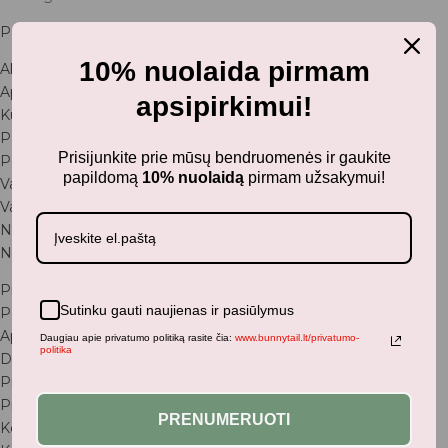
Parduotuvė
10% nuolaida pirmam
Aksesuarai
Apranga
apsipirkimui!
Kūdikiams
Pažaiskime
Prisijunkite prie mūsų bendruomenės ir gaukite
Populiariausi
papildomą
10% nuolaidą
pirmam užsakymui!
Vaiko kambarys
Vasaros kolekcija
Naujienos
Nuorodos
Pradžia
Sutinku gauti naujienas ir pasiūlymus
Parduotuvė
Apie mus
Daugiau apie privatumo politiką rasite čia:
www.bunnytail.lt/privatumo-
politika
DUK
Privatumo politika
Prekių pirkimo - pardavimo taisyklės
PRENUMERUOTI
Kontaktai