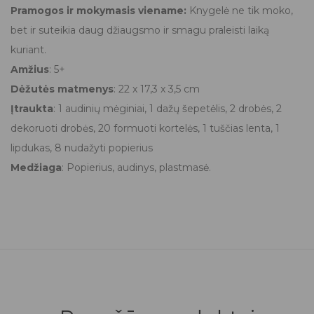
Pramogos ir mokymasis viename:
Knygelė ne tik moko,
bet ir suteikia daug džiaugsmo ir smagu praleisti laiką
kuriant.
Amžius
: 5+
Dėžutės matmenys
: 22 x 17,3 x 3,5 cm
Įtraukta
: 1 audinių mėginiai, 1 dažų šepetėlis, 2 drobės, 2
dekoruoti drobės, 20 formuoti kortelės, 1 tuščias lenta, 1
lipdukas, 8 nudažyti popierius
Medžiaga
: Popierius, audinys, plastmasė.