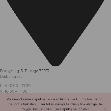
Bažnyčių g. 3, Tauragė 72253
Darbo Laikas
I – V
10:00 – 17:30
VI
10:00 – 14:00
VII nedirbame
Mes naudojame slapukus, kurie užtikrina, kad Jums bus patogu
naudotis tinklalapiu. Jei toliau naršysite mūsų tinklalapyje, tai
Bunnytail.lt
| Copyright 2026 | Svetainė sukurta
Myra.lt
tolygu Jūsų sutikimui su slapukų naudojimu.