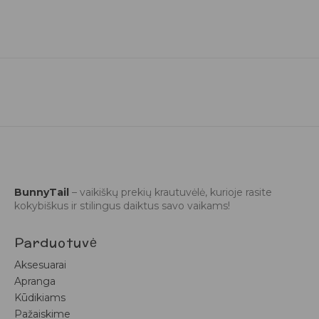
BunnyTail
– vaikiškų prekių krautuvėlė, kurioje rasite
kokybiškus ir stilingus daiktus savo vaikams!
Parduotuvė
Aksesuarai
Apranga
Kūdikiams
Pažaiskime