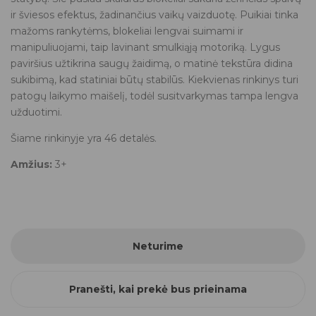
ir šviesos efektus, žadinančius vaikų vaizduotę. Puikiai tinka
mažoms rankytėms, blokeliai lengvai suimami ir
manipuliuojami, taip lavinant smulkiąją motoriką. Lygus
paviršius užtikrina saugų žaidimą, o matinė tekstūra didina
sukibimą, kad statiniai būtų stabilūs. Kiekvienas rinkinys turi
patogų laikymo maišelį, todėl susitvarkymas tampa lengva
užduotimi.
Šiame rinkinyje yra 46 detalės.
Amžius:
3+
Neturime
Pranešti, kai prekė bus prieinama