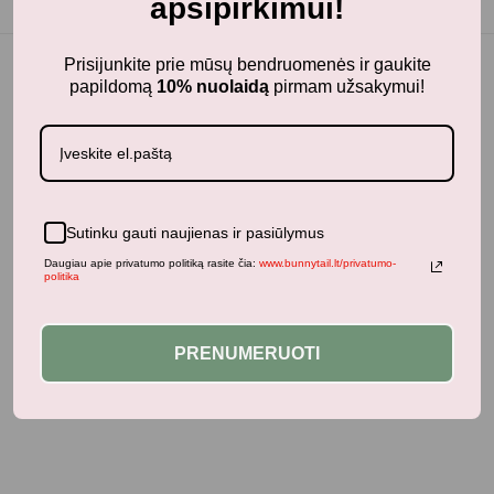
apsipirkimui!
Prisijunkite prie mūsų bendruomenės ir gaukite
papildomą
10% nuolaidą
pirmam užsakymui!
Jums taip pat gali patikti...
Sutinku gauti naujienas ir pasiūlymus
Panašūs produktai
Daugiau apie privatumo politiką rasite čia:
www.bunnytail.lt/privatumo-
politika
PRENUMERUOTI
Neseniai žiūrėti produktai