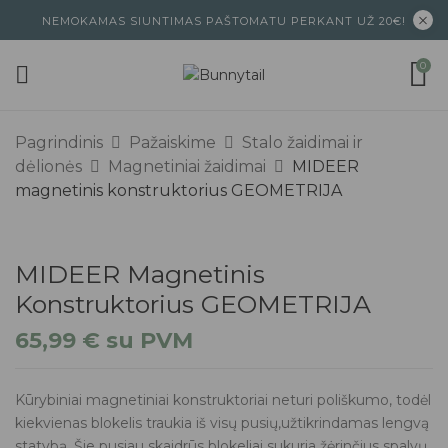
NEMOKAMAS SIUNTIMAS PAŠTOMATU PERKANT UŽ 20€!
0
Pagrindinis
Pažaiskime
Stalo žaidimai ir
dėlionės
Magnetiniai žaidimai
MIDEER
magnetinis konstruktorius GEOMETRIJA
MIDEER Magnetinis
Konstruktorius GEOMETRIJA
65,99
€
su PVM
Kūrybiniai magnetiniai konstruktoriai neturi poliškumo, todėl
kiekvienas blokelis traukia iš visų pusių,užtikrindamas lengvą
statybą. Šie pusiau skaidrūs blokeliai sukuria žėrinčius spalvų