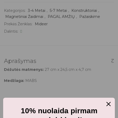
Kategorijos:
3-4 Metai
,
5-7 Metai
,
Konstruktoriai
,
Magnetiniai Žaidimai
,
PAGAL AMŽIŲ
,
Pažaiskime
Prekės Ženklas:
Mideer
Dalintis:
Aprašymas
Dėžutės matmenys:
27 cm x 24,5 cm x 4,7 cm
Medžiaga:
MABS
10% nuolaida pirmam