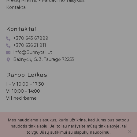
Prekių Pirkimo - Pardavimo Taisyklės
Kontaktai
Kontaktai
+370 643 67889
+370 636 21 811
Info@bunnytail.lt
Bažnyčių G. 3, Tauragė 72253
Darbo Laikas
I – V
10:00 – 17:30
VI
10:00 – 14:00
VII nedirbame
Bunnytail.lt
| Copyright 2026 | Svetainė sukurta
Myra.lt
Mes naudojame slapukus, kurie užtikrina, kad Jums bus patogu
naudotis tinklalapiu. Jei toliau naršysite mūsų tinklalapyje, tai
tolygu Jūsų sutikimui su slapukų naudojimu.
2