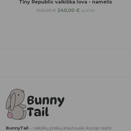
Tiny Republic vaikiška lova - namelis
240,00
€
300,00
€
su PVM
BunnyTail
– vaikiškų prekių krautuvėlė, kurioje rasite