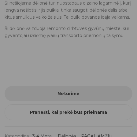
Ši nešiojama dėlionė turi nuostabaus dizaino lagaminėlį, kurį
lengva nešiotis ir jis puikiai tinka saugoti dėlionės dalis arba
kitus smulkius vaiko žaislus. Tai puiki dovanos idėja vaikams.
Ši dėlionė vaizduoja remonto dirbtuves gyvūnų mieste, kur
gyventojai užsiėmę įvairių transporto priemonių taisymu.
Neturime
Pranešti, kai prekė bus prieinama
Kategorijos:
3-4 Metai
,
Dėlionės
,
PAGAL AMŽIŲ
,