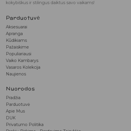
kokybiškus ir stilingus daiktus savo vaikams!
Parduotuvė
Aksesuarai
Apranga
Kūdikiams
Pažaiskime
Populiariausi
Vaiko Kambarys
Vasaros Kolekcija
Naujienos
Nuorodos
Pradžia
Parduotuvė
Apie Mus
DUK
Privatumo Politika