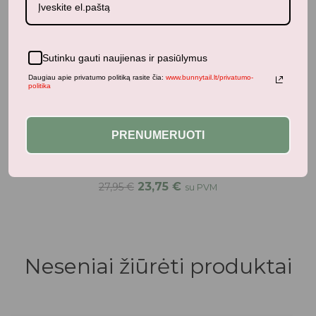
Sutinku gauti naujienas ir pasiūlymus
Daugiau apie privatumo politiką rasite čia:
www.bunnytail.lt/privatumo-
politika
Apranga
PRENUMERUOTI
Petit by Sofie Schnoor vaikiški guminiai batai su
pašiltinimu - juodos spalvos
23,75
€
27,95
€
su PVM
Neseniai žiūrėti produktai