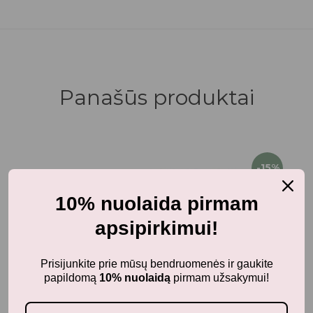
Panašūs produktai
-15%
10% nuolaida pirmam
apsipirkimui!
Prisijunkite prie mūsų bendruomenės ir gaukite
papildomą
10% nuolaidą
pirmam užsakymui!