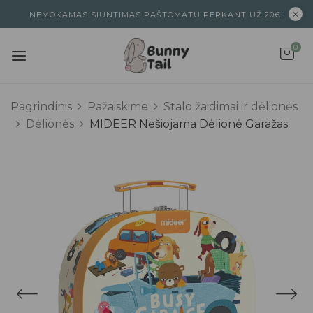
NEMOKAMAS SIUNTIMAS PAŠTOMATU PERKANT UŽ 20€!
0
Pagrindinis
Pažaiskime
Stalo žaidimai ir dėlionės
Dėlionės
MIDEER Nešiojama Dėlionė Garažas