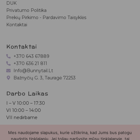
DUK
Privatumo Politika
Prekių Pirkimo - Pardavimo Taisyklės
Kontaktai
Kontaktai
+370 643 67889
+370 636 21 811
Info@bunnytail.lt
Bažnyčių G. 3, Tauragė 72253
Darbo Laikas
I – V
10:00 – 17:30
VI
10:00 – 14:00
VII nedirbame
Mes naudojame slapukus, kurie užtikrina, kad Jums bus patogu
Bunnytail.lt
| Copyright 2026 | Svetainė sukurta
Myra.lt
naudotis tinklalapiu. Jei toliau naršysite mūsų tinklalapyje, tai