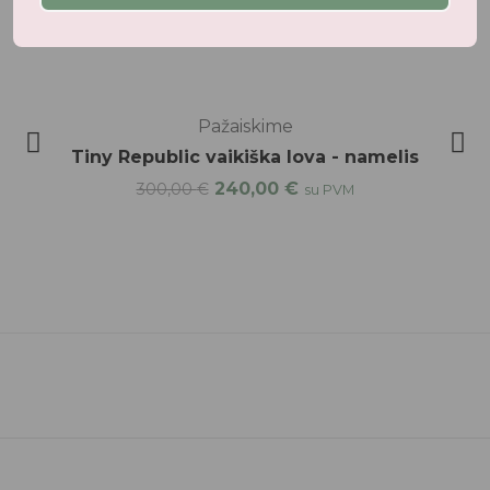
Neseniai žiūrėti produktai
-20%
Pažaiskime
Tiny Republic vaikiška lova - namelis
240,00
€
300,00
€
su PVM