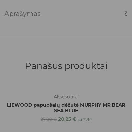
Aprašymas
Panašūs produktai
-25%
Aksesuarai
LIEWOOD papuošalų dėžutė MURPHY MR BEAR
SEA BLUE
20,25
€
27,00
€
su PVM