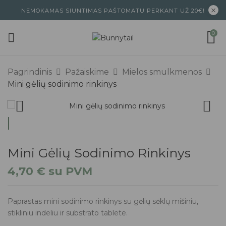
NEMOKAMAS SIUNTIMAS PAŠTOMATU PERKANT UŽ 20€!
0
Pagrindinis
Pažaiskime
Mielos smulkmenos
Mini gėlių sodinimo rinkinys
Mini Gėlių Sodinimo Rinkinys
4,70
€
su PVM
Paprastas mini sodinimo rinkinys su gėlių sėklų mišiniu,
stikliniu indeliu ir substrato tablete.