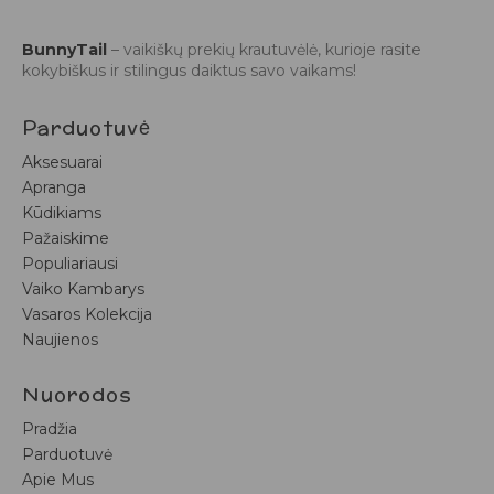
BunnyTail
– vaikiškų prekių krautuvėlė, kurioje rasite
kokybiškus ir stilingus daiktus savo vaikams!
Parduotuvė
Aksesuarai
Apranga
Kūdikiams
Pažaiskime
Populiariausi
Vaiko Kambarys
Vasaros Kolekcija
Naujienos
Nuorodos
Pradžia
Parduotuvė
Apie Mus