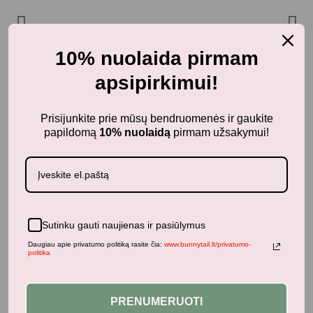
10% nuolaida pirmam
apsipirkimui!
Prisijunkite prie mūsų bendruomenės ir gaukite
papildomą
10% nuolaidą
pirmam užsakymui!
Sutinku gauti naujienas ir pasiūlymus
Daugiau apie privatumo politiką rasite čia:
www.bunnytail.lt/privatumo-
politika
PRENUMERUOTI