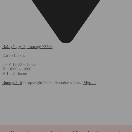
Bažnyčių g. 3, Tauragė 72253
Darbo Laikas
I – V
10:00 – 17:30
VI
10:00 – 14:00
VII nedirbame
Bunnytail.lt
| Copyright 2026 | Svetainė sukurta
Myra.lt