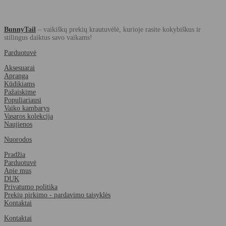
BunnyTail
– vaikiškų prekių krautuvėlė, kurioje rasite kokybiškus ir
stilingus daiktus savo vaikams!
Parduotuvė
Aksesuarai
Apranga
Kūdikiams
Pažaiskime
Populiariausi
Vaiko kambarys
Vasaros kolekcija
Naujienos
Nuorodos
Pradžia
Parduotuvė
Apie mus
DUK
Privatumo politika
Prekių pirkimo - pardavimo taisyklės
Kontaktai
Kontaktai