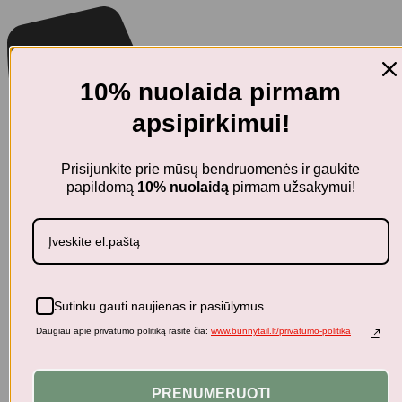
10% nuolaida pirmam
apsipirkimui!
Prisijunkite prie mūsų bendruomenės ir gaukite
papildomą
10% nuolaidą
pirmam užsakymui!
Sutinku gauti naujienas ir pasiūlymus
Daugiau apie privatumo politiką rasite čia:
www.bunnytail.lt/privatumo-politika
PRENUMERUOTI