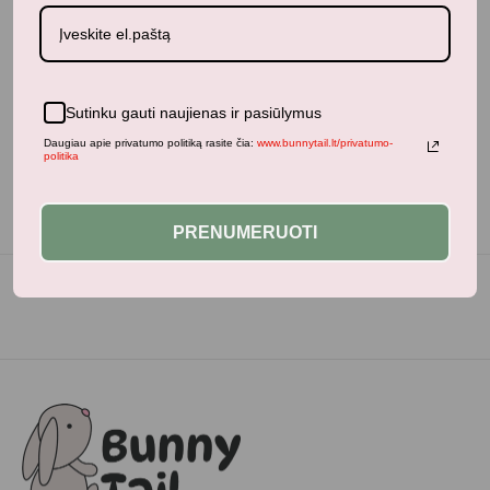
Neseniai žiūrėti produktai
Sutinku gauti naujienas ir pasiūlymus
Daugiau apie privatumo politiką rasite čia:
www.bunnytail.lt/privatumo-
politika
PRENUMERUOTI