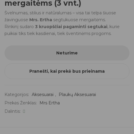
mergaitėms (3 vnt.)
Švelnumas, stilius ir natūralumas – visa tai telpa šiuose
žavinguose
Mrs. Ertha
segtukuose mergaitėms.
Rinkinį sudaro
3 kruopščiai pagaminti segtukai
, kurie
puikiai tiks tiek kasdienai, tiek šventinėms progoms.
Neturime
Pranešti, kai prekė bus prieinama
Kategorijos:
Aksesuarai
,
Plaukų Aksesuarai
Prekės Ženklas:
Mrs Ertha
Dalintis: