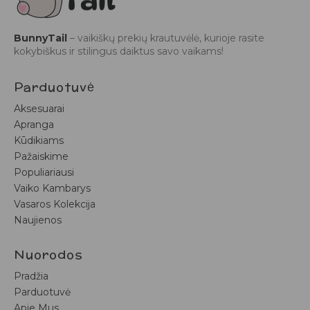
BunnyTail
– vaikiškų prekių krautuvėlė, kurioje rasite
kokybiškus ir stilingus daiktus savo vaikams!
Parduotuvė
Aksesuarai
Apranga
Kūdikiams
Pažaiskime
Populiariausi
Vaiko Kambarys
Vasaros Kolekcija
Naujienos
Nuorodos
Pradžia
Parduotuvė
Apie Mus