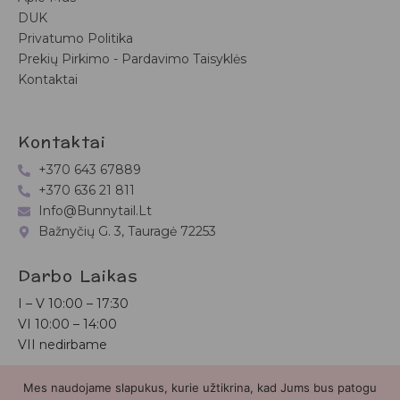
DUK
Privatumo Politika
Prekių Pirkimo - Pardavimo Taisyklės
Kontaktai
Kontaktai
+370 643 67889
+370 636 21 811
Info@bunnytail.lt
Bažnyčių G. 3, Tauragė 72253
Darbo Laikas
I – V
10:00 – 17:30
VI
10:00 – 14:00
VII nedirbame
Mes naudojame slapukus, kurie užtikrina, kad Jums bus patogu