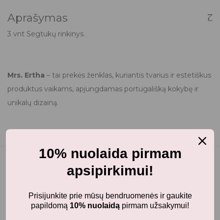
Aprašymas
3 vnt Segtukų rinkinys.
Mrs. Ertha
– tai prekės ženklas, kuriantis tvarius ir estetiškus
produktus vaikams, apjungdamas portugališką kokybę ir
unikalų dizainą.
10% nuolaida pirmam
apsipirkimui!
Panašūs produktai
Prisijunkite prie mūsų bendruomenės ir gaukite
papildomą
10% nuolaidą
pirmam užsakymui!