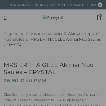
NEMOKAMAS SIUNTIMAS PAŠTOMATU PERKANT UŽ 20€!
0
Pagrindinis
Vasaros kolekcija
Akiniai ir kepurės
nuo saulės
MRS ERTHA GLEE Akiniai Nuo Saulės
– CRYSTAL
MRS ERTHA GLEE Akiniai Nuo
Saulės – CRYSTAL
26,90
€
su PVM
Glee Sunnies yra puikus aksesuaras mažiesiems. Šis naujas
vaikų saulės akinių modelis turi UV400 apsaugos, 3
kategorijos poliarizuotus lęšius, kad padidintų saugumą. Yra