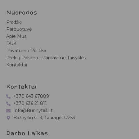
Nuorodos
Pradžia
Parduotuvė
Apie Mus
DUK
Privatumo Politika
Prekių Pirkimo - Pardavimo Taisyklės
Kontaktai
Kontaktai
+370 643 67889
+370 636 21 811
Info@bunnytail.lt
Bažnyčių G. 3, Tauragė 72253
Darbo Laikas