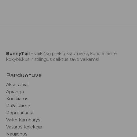
BunnyTail
– vaikiškų prekių krautuvėlė, kurioje rasite
kokybiškus ir stilingus daiktus savo vaikams!
Parduotuvė
Aksesuarai
Apranga
Kūdikiams
Pažaiskime
Populiariausi
Vaiko Kambarys
Vasaros Kolekcija
Naujienos