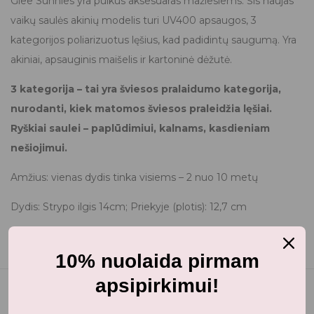
Glee Sunnies yra puikus aksesuaras mažiesiems. Šis naujas
vaikų saulės akinių modelis turi UV400 apsaugos, 3
kategorijos poliarizuotus lęšius, kad padidintų saugumą. Yra
akiniai, apsauginis maišelis ir kartoninė dėžutė.
3 kategorija – tai yra šviesos pralaidumo kategorija,
nurodanti, kiek matomos šviesos praleidžia lęšiai.
Ryškiai saulei – paplūdimiui, kalnams, kasdieniam
nešiojimui.
Amžius: vienas dydis tinka visiems – 2 nuo 10 metų
Dydis: Strypo ilgis 14cm; Priekyje (plotis): 12,7 cm
10% nuolaida pirmam
apsipirkimui!