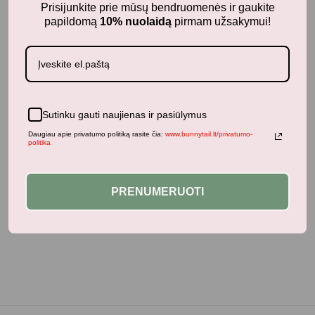
Prisijunkite prie mūsų bendruomenės ir gaukite
Jums taip pat gali patikti...
papildomą
10% nuolaidą
pirmam užsakymui!
Panašūs produktai
Sutinku gauti naujienas ir pasiūlymus
Daugiau apie privatumo politiką rasite čia:
www.bunnytail.lt/privatumo-
politika
Neseniai žiūrėti produktai
PRENUMERUOTI