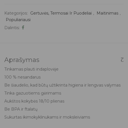
Kategorijos:
Gertuvės, Termosai Ir Puodeliai
,
Maitinimas
,
Populiariausi
Dalintis:
Aprašymas
Tinkamas plauti indaplovėje
100 % nesandarus
Be šiaudelio, kad būtų užtikrinta higiena ir lengvas valymas
Tinka gazuotiems gėrimams
Aukštos kokybės 18/10 plienas
Be BPA ir ftalatų
Sukurtas ikimokyklinukams ir moksleiviams