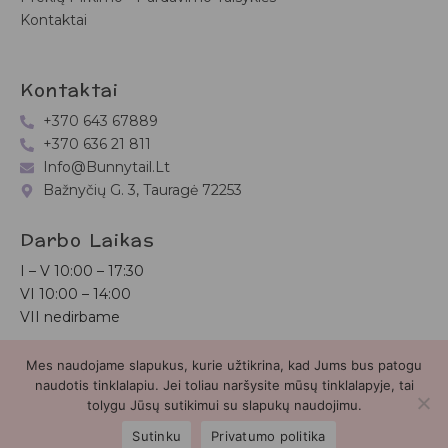
Kontaktai
Kontaktai
+370 643 67889
+370 636 21 811
Info@bunnytail.lt
Bažnyčių G. 3, Tauragė 72253
Darbo Laikas
I – V
10:00 – 17:30
VI
10:00 – 14:00
VII nedirbame
Mes naudojame slapukus, kurie užtikrina, kad Jums bus patogu
Bunnytail.lt
| Copyright 2026 | Svetainė sukurta
Myra.lt
naudotis tinklalapiu. Jei toliau naršysite mūsų tinklalapyje, tai
tolygu Jūsų sutikimui su slapukų naudojimu.
2
Sutinku
Privatumo politika