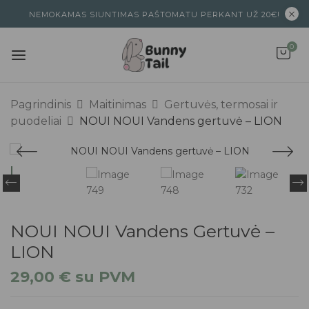
NEMOKAMAS SIUNTIMAS PAŠTOMATU PERKANT UŽ 20€!
0
Pagrindinis
Maitinimas
Gertuvės, termosai ir
puodeliai
NOUI NOUI Vandens gertuvė – LION
NOUI NOUI Vandens Gertuvė –
LION
29,00
€
su PVM