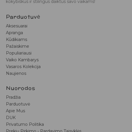
kokybiškus ir stilingus daiktus savo vaikams!
Parduotuvė
Aksesuarai
Apranga
Kūdikiams
Pažaiskime
Populiariausi
Vaiko Kambarys
Vasaros Kolekcija
Naujienos
Nuorodos
Pradžia
Parduotuvė
Apie Mus
DUK
Privatumo Politika
Prekių Pirkimo - Pardavimo Taisyklės