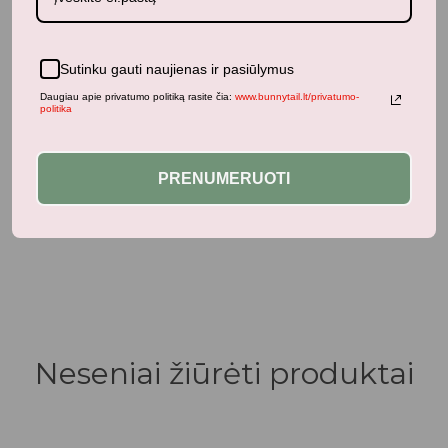
Sutinku gauti naujienas ir pasiūlymus
Daugiau apie privatumo politiką rasite čia:
www.bunnytail.lt/privatumo-
politika
PRENUMERUOTI
Neseniai žiūrėti produktai