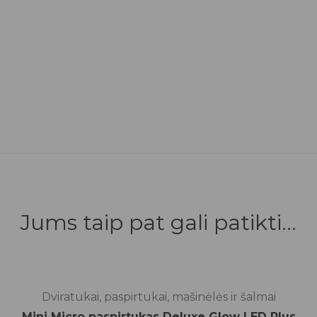
Jums taip pat gali patikti...
išankstinis užsakymas
Dviratukai, paspirtukai, mašinėlės ir šalmai
Mini Micro paspirtukas Deluxe Glow LED Plus