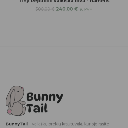
Tiny Republic vaikiška lova - namelis
240,00
€
300,00
€
su PVM
BunnyTail
– vaikiškų prekių krautuvėlė, kurioje rasite