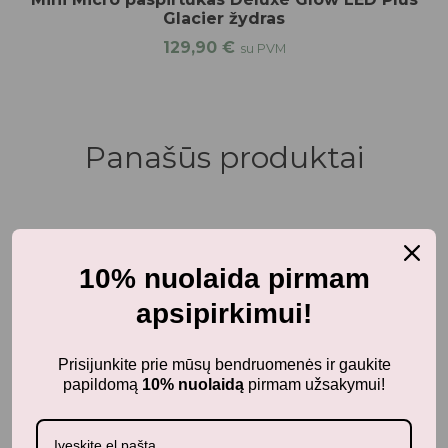
Glacier žydras
129,90
€
su PVM
Panašūs produktai
3-4 metai
10% nuolaida pirmam
FLOSS&ROCK Dėlionė - Kosmosas, 80 det.
apsipirkimui!
20,99
€
Prisijunkite prie mūsų bendruomenės ir gaukite
papildomą
10% nuolaidą
pirmam užsakymui!