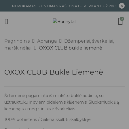
NEMOKAMAS SIUNTIMAS PAŠTOMATU PERKANT UŽ 20€!
0
Pagrindinis
Apranga
Džemperiai, švarkeliai,
marškinėliai
OXOX CLUB bukle liemenė
OXOX CLUB Bukle Liemenė
Ši liemenė pagaminta iš minkšto buklė audinio, su
užtrauktuku ir dviem didelėmis kišenėmis. Sluoksniuok šią
liemenę su megztiniais ir švarkeliais.
100% poliesteris / Galima skalbti skalbyklėje.