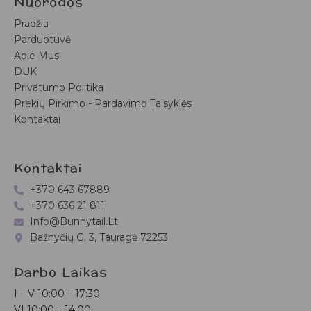
Nuorodos
Pradžia
Parduotuvė
Apie Mus
DUK
Privatumo Politika
Prekių Pirkimo - Pardavimo Taisyklės
Kontaktai
Kontaktai
+370 643 67889
+370 636 21 811
Info@bunnytail.lt
Bažnyčių G. 3, Tauragė 72253
Darbo Laikas
I – V
10:00 – 17:30
VI
10:00 – 14:00