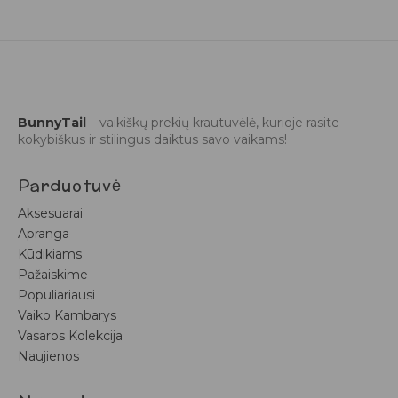
BunnyTail
– vaikiškų prekių krautuvėlė, kurioje rasite
kokybiškus ir stilingus daiktus savo vaikams!
Parduotuvė
Aksesuarai
Apranga
Kūdikiams
Pažaiskime
Populiariausi
Vaiko Kambarys
Vasaros Kolekcija
Naujienos