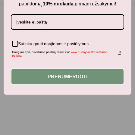
papildomą
10% nuolaidą
pirmam užsakymui!
Panašūs produktai
Sutinku gauti naujienas ir pasiūlymus
Daugiau apie privatumo politiką rasite čia:
www.bunnytail.lt/privatumo-
politika
Neseniai žiūrėti produktai
PRENUMERUOTI