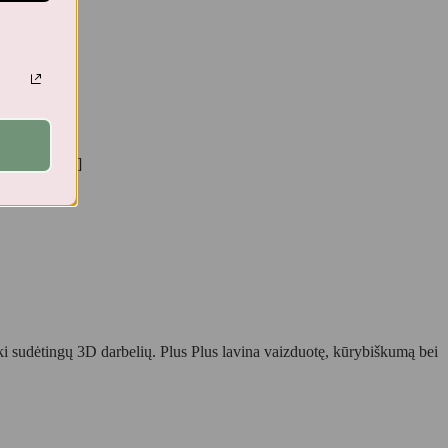
s-480-3in1/"]
 iki sudėtingų 3D darbelių. Plus Plus lavina vaizduotę, kūrybiškumą bei