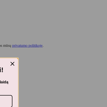
tos mūsų
privatumo politikoje
.
!
laidą