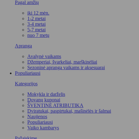
Pagal amžių
iki 12 mėn.
1-2 metai
3-4 metai
5-7 metai
nuo 7 metų
Apranga
Avalynė vaikams
Džemperiai, švarkeliai, marškinėliai
Sezoninė apranga vaikams ir aksesuarai
Populiariausi
Kategorijos
Mokykla ir darželis
Dovanų kuponai
ŠVENTINĖ ATRIBUTIKA
Dviratukai, paspirtukai, mašinėlės ir šalmai
Naujienos
Populiariausi
Vaiko kambarys
Pažaiskime