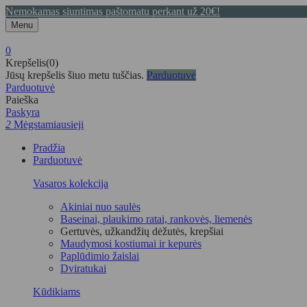
Nemokamas siuntimas paštomatu perkant už 20€!
Menu
0
Krepšelis(0)
Jūsų krepšelis šiuo metu tuščias.
Parduotuvė
Parduotuvė
Paieška
Paskyra
2
Mėgstamiausieji
Pradžia
Parduotuvė
Vasaros kolekcija
Akiniai nuo saulės
Baseinai, plaukimo ratai, rankovės, liemenės
Gertuvės, užkandžių dėžutės, krepšiai
Maudymosi kostiumai ir kepurės
Paplūdimio žaislai
Dviratukai
Kūdikiams