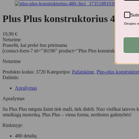
Suti
Plus Plus konstruktorius 480 3i
Daugiau ap
19,99
€
Neturime
Pranešti, kai prekė bus prieinama
[contact-form-7 id="36196" product="Plus Plus konstruktorius 480 3in
Neturime
Produkto kodas:
3720
Kategorijos:
Pažaiskime
,
Plus-plus konstruktori
Dalintis:
Aprašymas
Aprašymas
Su Plus Plus mėgsta žaisti tiek maži, tiek dideli. Nuo visiškai laisvo
smulkiąją motoriką. Plus Plus – viena forma, neribotos galimybės!
Rinkinyje:
480 detalių