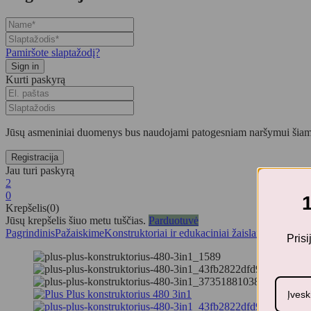
Pamiršote slaptažodį?
Kurti paskyrą
Jūsų asmeniniai duomenys bus naudojami patogesniam naršymui šiame
Jau turi paskyrą
2
0
Krepšelis(0)
Jūsų krepšelis šiuo metu tuščias.
Parduotuvė
Pagrindinis
Pažaiskime
Konstruktoriai ir edukaciniai žaislai
Plus-plus ko
Pris