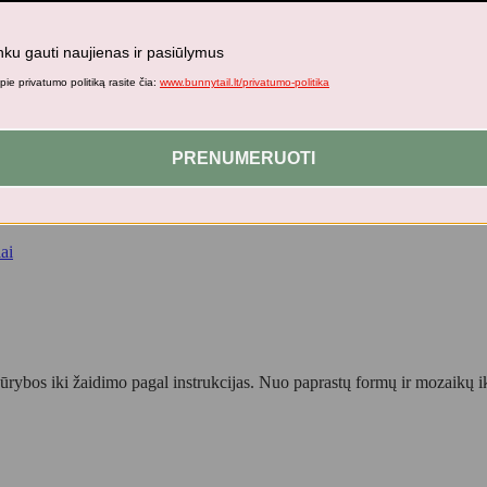
nku gauti naujienas ir pasiūlymus
n1
ie privatumo politiką rasite čia:
www.bunnytail.lt/privatumo-politika
PRENUMERUOTI
1" product_url="https://bunnytail.lt/produktas/plus-plus-konstruktoriu
ai
s kūrybos iki žaidimo pagal instrukcijas. Nuo paprastų formų ir mozaikų