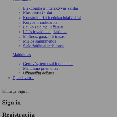
Elektronika ir interaktyvūs žaislai
Klasikiniai žaislai
Konstruktoriai ir edukaciniai žaislai
Kūryba ir rankdarbiai
Lauko žaidimai ir žaislai
Lėlės ir vaidmenų žaidimai
Mašinos, garažai ir trasos
Mielos smulkmenos
Stalo žaidimai ir dėlionės
Maitinimas
Gertuvės, termosai ir puodeliai
Maitinimo priemonės
Užkandžių dėžutės
Išpardavimas
Sign in
Registracija