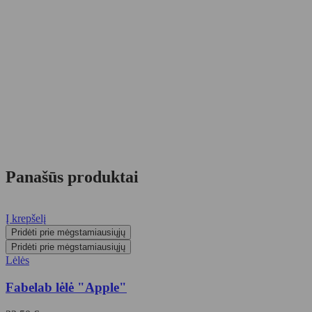
Panašūs produktai
Į krepšelį
Pridėti prie mėgstamiausiųjų
Pridėti prie mėgstamiausiųjų
Lėlės
Fabelab lėlė "Apple"