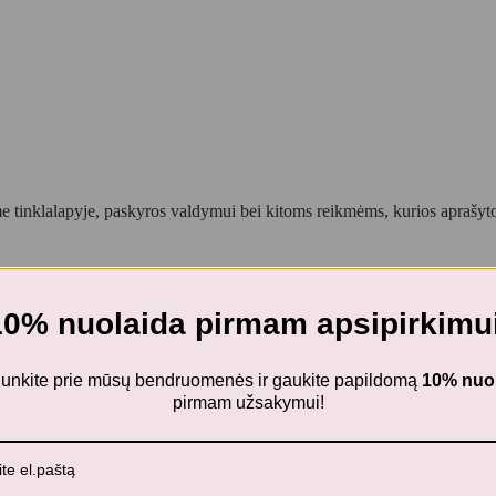
 tinklalapyje, paskyros valdymui bei kitoms reikmėms, kurios aprašy
10% nuolaida pirmam apsipirkimui
nstruktoriai
Plus Plus konstruktorius 480 3in1
ijunkite prie mūsų bendruomenės ir gaukite papildomą
10% nuo
pirmam užsakymui!