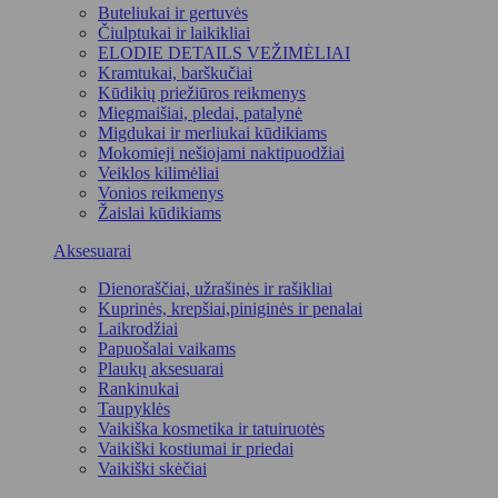
Buteliukai ir gertuvės
Čiulptukai ir laikikliai
ELODIE DETAILS VEŽIMĖLIAI
Kramtukai, barškučiai
Kūdikių priežiūros reikmenys
Miegmaišiai, pledai, patalynė
Migdukai ir merliukai kūdikiams
Mokomieji nešiojami naktipuodžiai
Veiklos kilimėliai
Vonios reikmenys
Žaislai kūdikiams
Aksesuarai
Dienoraščiai, užrašinės ir rašikliai
Kuprinės, krepšiai,piniginės ir penalai
Laikrodžiai
Papuošalai vaikams
Plaukų aksesuarai
Rankinukai
Taupyklės
Vaikiška kosmetika ir tatuiruotės
Vaikiški kostiumai ir priedai
Vaikiški skėčiai