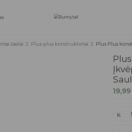
as
iai žaislai
Plus-plus konstruktoriai
Plus Plus kons
Plus
Įkv
Sau
19,9
produkt
kiekis:
Plus
Plus