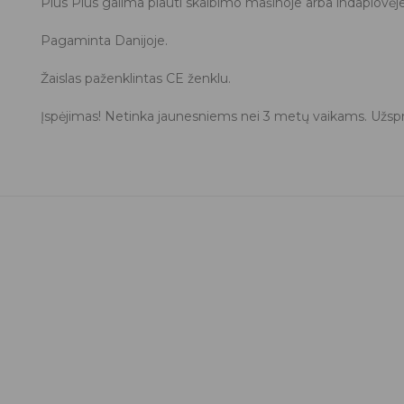
Plus Plus galima plauti skalbimo mašinoje arba indaplovė
Pagaminta Danijoje.
Žaislas paženklintas CE ženklu.
Įspėjimas! Netinka jaunesniems nei 3 metų vaikams. Užspr