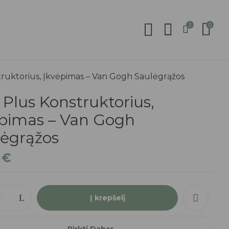
2
0
truktorius, Įkvėpimas – Van Gogh Saulėgrąžos
 Plus Konstruktorius,
ėpimas – Van Gogh
lėgrąžos
9
€
o
Į krepšelį