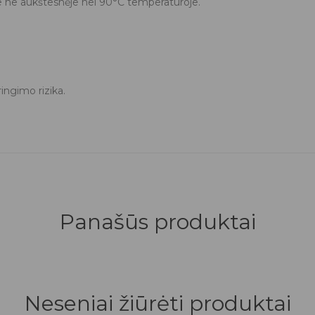
je ne aukštesnėje nei 90°C temperatūroje.
ingimo rizika.
Panašūs produktai
Neseniai žiūrėti produktai