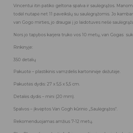
Vincentui itin patiko geltona spalva ir saulėgrąžos. Manoma
todėl nutapė net 11 paveikslų su saulėgrąžomis. Jo kamba
van Gogo mirties, jo draugai į jo laidotuves nešė saulėgrąž
Nors jo tapybos karjera truko vos 10 metų, van Gogas suk
Rinkinyje:
350 detalių
Pakuotė – plastikinis vamzdelis kartoninėje dėžutėje.
Pakuotės dydis: 27 x 5,5 x 5,5 cm.
Detalės dydis – mini (20 mm).
Spalvos – įkvėptos Van Gogh kūrinio „Saulėgrąžos“.
Rekomenduojamas amžius 7-12 metų.