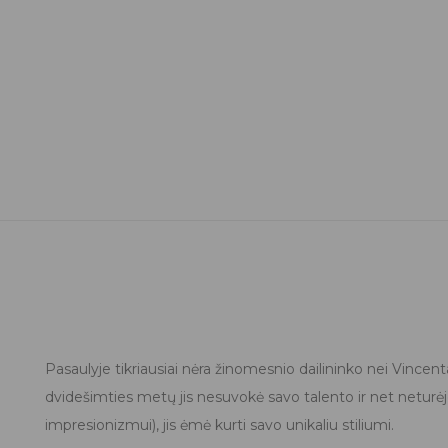
Pasaulyje tikriausiai nėra žinomesnio dailininko nei Vincen
dvidešimties metų jis nesuvokė savo talento ir net neturėj
impresionizmui), jis ėmė kurti savo unikaliu stiliumi.