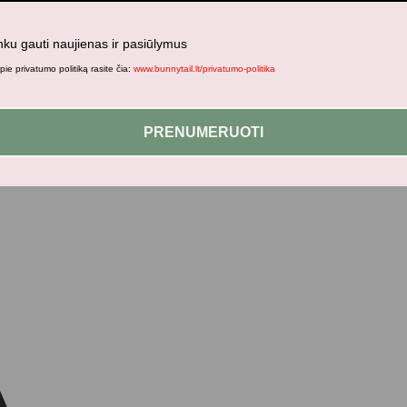
nku gauti naujienas ir pasiūlymus
ie privatumo politiką rasite čia:
www.bunnytail.lt/privatumo-politika
PRENUMERUOTI