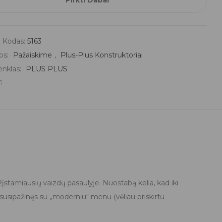
Pirkti Dabar
torius,
as
 Kodas:
5163
os:
Pažaiskime
,
Plus-Plus Konstruktoriai
žos
enklas:
PLUS PLUS
žįstamiausių vaizdų pasaulyje. Nuostabą kelia, kad iki
 susipažinęs su „moderniu“ menu (vėliau priskirtu