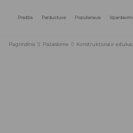
Pradžia
Parduotuvė
Populiariausi
Išpardavim
Pagrindinis
Pažaiskime
Konstruktoriai ir edukacin