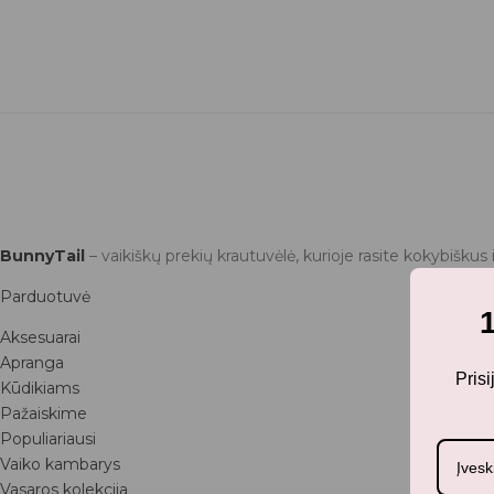
BunnyTail
– vaikiškų prekių krautuvėlė, kurioje rasite kokybiškus 
Parduotuvė
Aksesuarai
Apranga
Pris
Kūdikiams
Pažaiskime
Populiariausi
Vaiko kambarys
Vasaros kolekcija