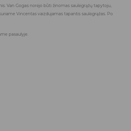
gomis. Van Gogas norėjo būti žinomas saulėgrąžų tapytoju,
 kuriame Vincentas vaizdujamas tapantis saulėgrąžas. Po
ame pasaulyje.