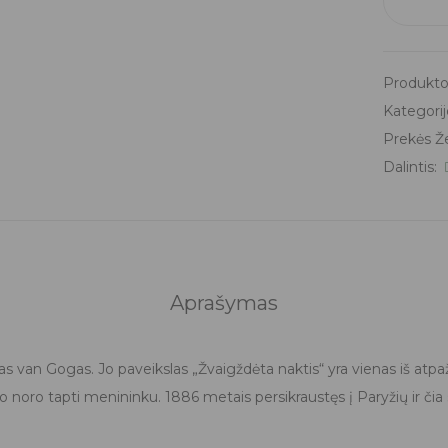
konstruk
Įkvėpim
-
Produkto
Van
Gogh
Kategorij
Saulėgrą
Prekės Ž
Dalintis:
Aprašymas
tas van Gogas. Jo paveikslas „Žvaigždėta naktis“ yra vienas iš atpa
o noro tapti menininku. 1886 metais persikraustęs į Paryžių ir čia