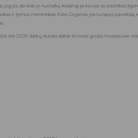
, jog jos abi kėlė jo nuotaiką, kadangi jis kovojo su psichikos li
riokas ir žymus menininkas Polis Gogenas yra nutapęs paveikslą,
as.
ūrė virš 2000 darbų, kuriais dabar žmonės grožisi muziejuose vis