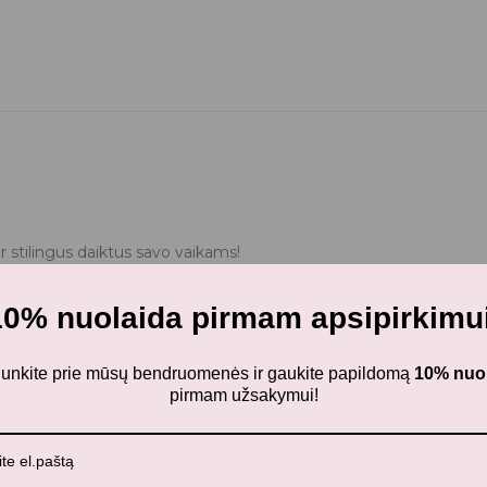
ir stilingus daiktus savo vaikams!
10% nuolaida pirmam apsipirkimui
ijunkite prie mūsų bendruomenės ir gaukite papildomą
10% nuo
pirmam užsakymui!