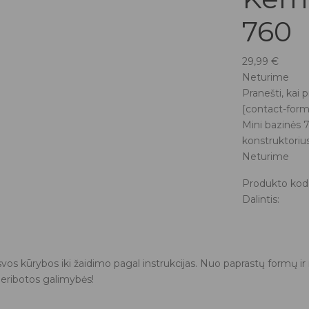
760
29,99
€
Neturime
Pranešti, kai 
[contact-form
Mini bazinės 7
konstruktoriu
Neturime
Produkto kod
Dalintis:
aisvos kūrybos iki žaidimo pagal instrukcijas. Nuo paprastų formų i
neribotos galimybės!