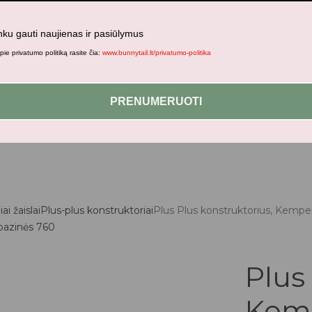
nku gauti naujienas ir pasiūlymus
ie privatumo politiką rasite čia:
www.bunnytail.lt/privatumo-politika
jami patogesniam naršymui šiame tinklalapyje, paskyros valdym
PRENUMERUOTI
ai žaislai
Plus-plus konstruktoriai
Plus Plus konstruktorius, Kemper
Plus
Kemp