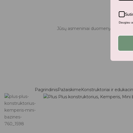
Suti
Daugiau ap
Jūsų asmeniniai duomenys bus naudo
Pagrindinis
Pažaiskime
Konstruktoriai ir edukacini