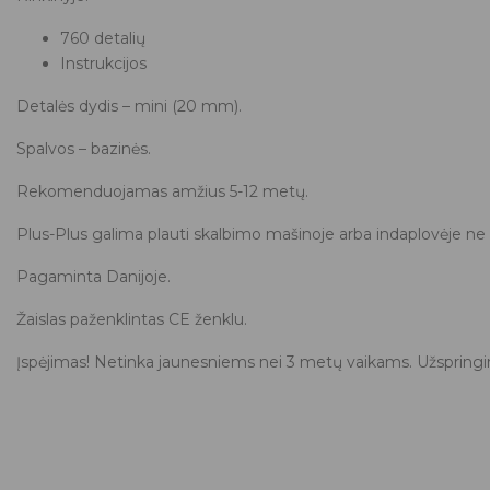
760 detalių
Instrukcijos
Detalės dydis – mini (20 mm).
Spalvos – bazinės.
Rekomenduojamas amžius 5-12 metų.
Plus-Plus galima plauti skalbimo mašinoje arba indaplovėje n
Pagaminta Danijoje.
Žaislas paženklintas CE ženklu.
Įspėjimas! Netinka jaunesniems nei 3 metų vaikams. Užspringim