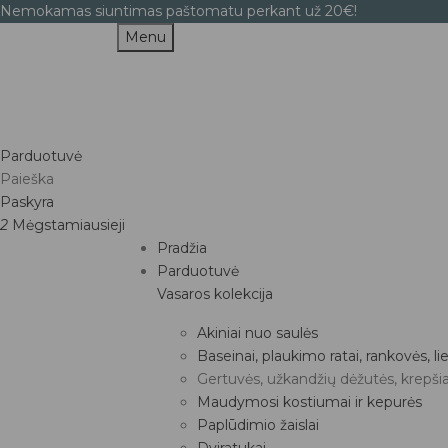
Nemokamas siuntimas paštomatu perkant už 20€!
Menu
Parduotuvė
Paieška
Paskyra
2
Mėgstamiausieji
Pradžia
Parduotuvė
Vasaros kolekcija
Akiniai nuo saulės
Baseinai, plaukimo ratai, rankovės, 
Gertuvės, užkandžių dėžutės, krepšia
Maudymosi kostiumai ir kepurės
Paplūdimio žaislai
Dviratukai