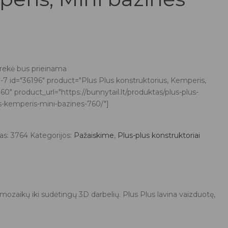
prekė bus prieinama
-7 id="36196" product="Plus Plus konstruktorius, Kemperis,
60" product_url="https://bunnytail.lt/produktas/plus-plus-
s-kemperis-mini-bazines-760/"]
as:
3764
Kategorijos:
Pažaiskime
,
Plus-plus konstruktoriai
r mozaikų iki sudėtingų 3D darbelių. Plus Plus lavina vaizduotę,