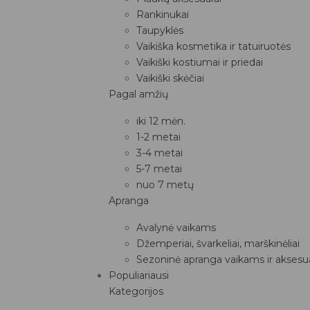
Rankinukai
Taupyklės
Vaikiška kosmetika ir tatuiruotės
Vaikiški kostiumai ir priedai
Vaikiški skėčiai
Pagal amžių
iki 12 mėn.
1-2 metai
3-4 metai
5-7 metai
nuo 7 metų
Apranga
Avalynė vaikams
Džemperiai, švarkeliai, marškinėliai
Sezoninė apranga vaikams ir aksesua
Populiariausi
Kategorijos