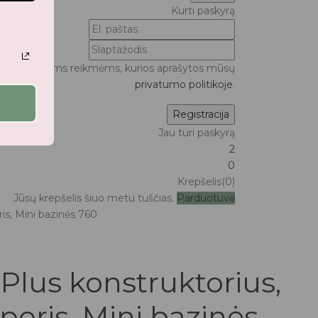
Kurti paskyrą
ui bei kitoms reikmėms, kurios aprašytos mūsų
privatumo politikoje
.
Jau turi paskyrą
2
0
Krepšelis(0)
Jūsų krepšelis šiuo metu tuščias.
Parduotuvė
is, Mini bazinės 760
 Plus konstruktorius,
eris, Mini bazinės