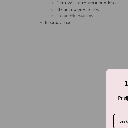
Gertuvės, termosai ir puodeliai
Maitinimo priemonės
Užkandžių dėžutės
Išpardavimas
Pris