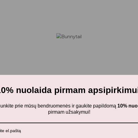
10% nuolaida pirmam apsipirkimui
ijunkite prie mūsų bendruomenės ir gaukite papildomą
10% nuo
pirmam užsakymui!