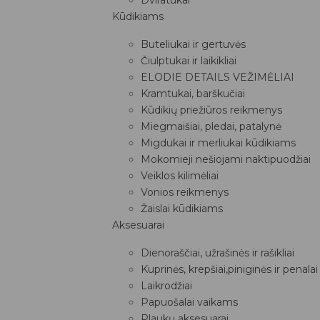
Kūdikiams
Buteliukai ir gertuvės
Čiulptukai ir laikikliai
ELODIE DETAILS VEŽIMĖLIAI
Kramtukai, barškučiai
Kūdikių priežiūros reikmenys
Miegmaišiai, pledai, patalynė
Migdukai ir merliukai kūdikiams
Mokomieji nešiojami naktipuodžiai
Veiklos kilimėliai
Vonios reikmenys
Žaislai kūdikiams
Aksesuarai
Dienoraščiai, užrašinės ir rašikliai
Kuprinės, krepšiai,piniginės ir penalai
Laikrodžiai
Papuošalai vaikams
Plaukų aksesuarai