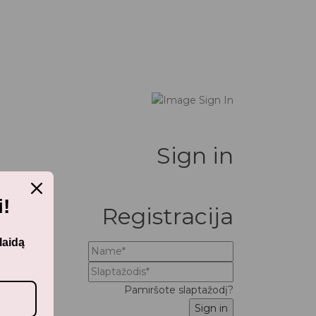
Sign in
!
Registracija
laidą
Pamiršote slaptažodį?