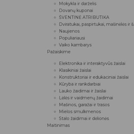
Mokykla ir darželis
Dovanų kuponai
ŠVENTINĖ ATRIBUTIKA
Dviratukai, paspirtukai, mašinėlės ir 
Naujienos
Populiariausi
Vaiko kambarys
Pažaiskime
Elektronika ir interaktyvūs žaislai
Klasikiniai žaislai
Konstruktoriai ir edukaciniai žaislai
Kūryba ir rankdarbiai
Lauko žaidimai ir žaislai
Lėlės ir vaidmenų žaidimai
Mašinos, garažai ir trasos
Mielos smulkmenos
Stalo žaidimai ir dėlionės
Maitinimas