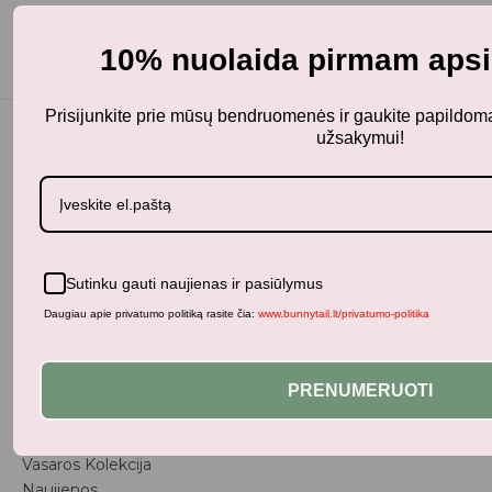
10% nuolaida pirmam apsi
Prisijunkite prie mūsų bendruomenės ir gaukite papildo
užsakymui!
BunnyTail
– vaikiškų prekių krautuvėlė, kurioje rasite
kokybiškus ir stilingus daiktus savo vaikams!
Parduotuvė
Sutinku gauti naujienas ir pasiūlymus
Aksesuarai
Daugiau apie privatumo politiką rasite čia:
www.bunnytail.lt/privatumo-politika
Apranga
Kūdikiams
Pažaiskime
PRENUMERUOTI
Populiariausi
Vaiko Kambarys
Vasaros Kolekcija
Naujienos