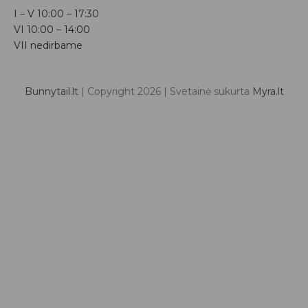
I – V
10:00 – 17:30
VI
10:00 – 14:00
VII nedirbame
Bunnytail.lt
| Copyright 2026 | Svetainė sukurta
Myra.lt