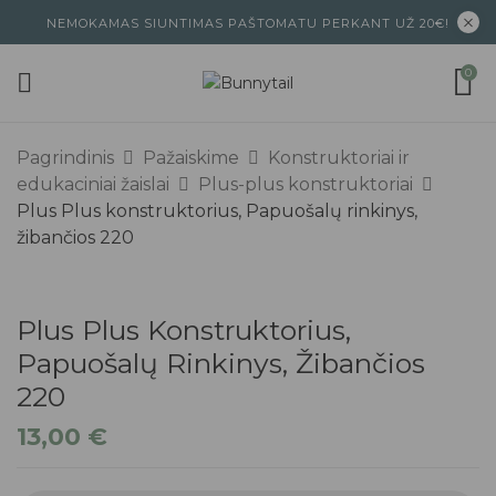
NEMOKAMAS SIUNTIMAS PAŠTOMATU PERKANT UŽ 20€!
0
Pagrindinis
Pažaiskime
Konstruktoriai ir
edukaciniai žaislai
Plus-plus konstruktoriai
Plus Plus konstruktorius, Papuošalų rinkinys,
žibančios 220
Plus Plus Konstruktorius,
Papuošalų Rinkinys, Žibančios
220
13,00
€