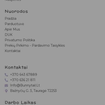
Nuorodos
Pradžia
Parduotuvė
Apie Mus
DUK
Privatumo Politika
Prekių Pirkimo - Pardavimo Taisyklės
Kontaktai
Kontaktai
+370 643 67889
+370 636 21 811
Info@bunnytail.lt
Bažnyčių G. 3, Tauragė 72253
Darbo Laikas