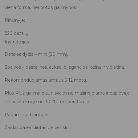
viena forma, neribotos galimybės!
Rinkinyje:
220 detalių
Instrukcijos
Detalės dydis – mini (20 mm).
Spalvos – pastelinės, aukso, blizgančios rožinė ir violetinė.
Rekomenduojamas amžius 5-12 metų.
Plus-Plus galima plauti skalbimo mašinoje arba indaplovėje
ne aukštesnėje nei 90°C temperatūroje.
Pagaminta Danijoje.
Žaislas paženklintas CE ženklu.