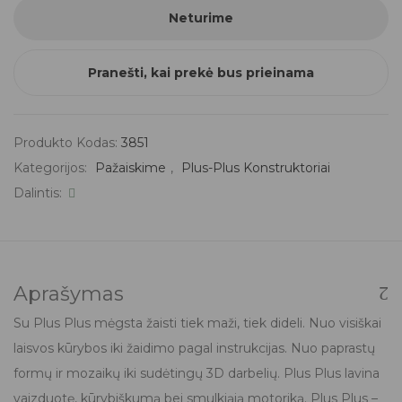
Neturime
Pranešti, kai prekė bus prieinama
Produkto Kodas:
3851
Kategorijos:
Pažaiskime
,
Plus-Plus Konstruktoriai
Dalintis:
Aprašymas
Su Plus Plus mėgsta žaisti tiek maži, tiek dideli. Nuo visiškai
laisvos kūrybos iki žaidimo pagal instrukcijas. Nuo paprastų
formų ir mozaikų iki sudėtingų 3D darbelių. Plus Plus lavina
vaizduotę, kūrybiškumą bei smulkiąją motoriką. Plus Plus –