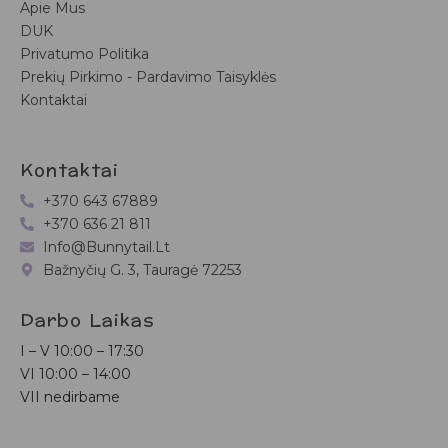
Apie Mus
DUK
Privatumo Politika
Prekių Pirkimo - Pardavimo Taisyklės
Kontaktai
Kontaktai
+370 643 67889
+370 636 21 811
Info@bunnytail.lt
Bažnyčių G. 3, Tauragė 72253
Darbo Laikas
I – V
10:00 – 17:30
VI
10:00 – 14:00
VII nedirbame