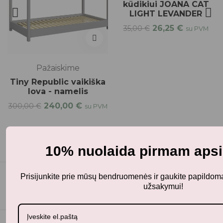
kūdikiui JOANA CAT
LIGHT LEVANDER
26,25
€
35,00
€
su PVM
Pažaiskime
Tiny Republic vaikiška
lova - namelis
240,00
€
300,00
€
su PVM
10% nuolaida pirmam apsi
Prisijunkite prie mūsų bendruomenės ir gaukite papildo
užsakymui!