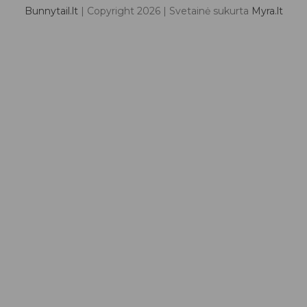
Bunnytail.lt
| Copyright 2026 | Svetainė sukurta
Myra.lt