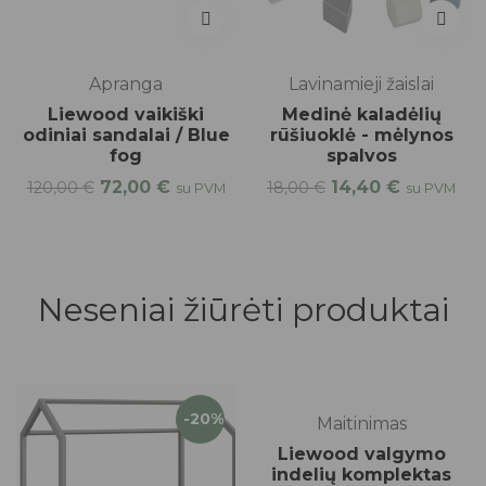
Apranga
Lavinamieji žaislai
Liewood vaikiški
Medinė kaladėlių
odiniai sandalai / Blue
rūšiuoklė - mėlynos
fog
spalvos
72,00
€
14,40
€
120,00
€
18,00
€
su PVM
su PVM
Neseniai žiūrėti produktai
-40%
-20%
Maitinimas
Liewood valgymo
indelių komplektas