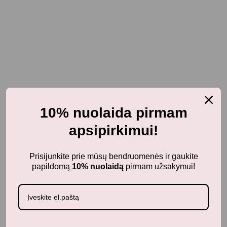
10% nuolaida pirmam
apsipirkimui!
Prisijunkite prie mūsų bendruomenės ir gaukite
papildomą
10% nuolaidą
pirmam užsakymui!
Neseniai žiūrėti produktai
-20%