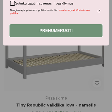
Sutinku gauti naujienas ir pasiūlymus
Daugiau apie privatumo politiką rasite čia:
www.bunnytail.lt/privatumo-
politika
PRENUMERUOTI
Pažaiskime
Tiny Republic vaikiška lova - namelis