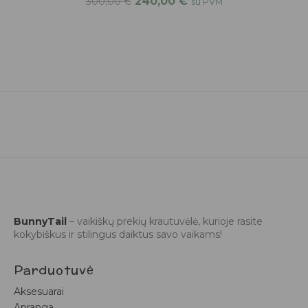
240,00
€
300,00
€
su PVM
BunnyTail
– vaikiškų prekių krautuvėlė, kurioje rasite
kokybiškus ir stilingus daiktus savo vaikams!
Parduotuvė
Aksesuarai
Apranga