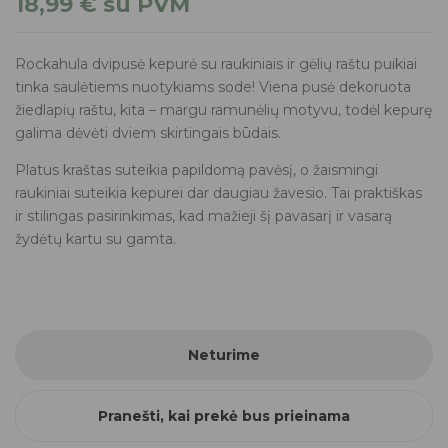
18,99
€
su PVM
Rockahula dvipusė kepurė su raukiniais ir gėlių raštu puikiai
tinka saulėtiems nuotykiams sode! Viena pusė dekoruota
žiedlapių raštu, kita – margu ramunėlių motyvu, todėl kepurę
galima dėvėti dviem skirtingais būdais.
Platus kraštas suteikia papildomą pavėsį, o žaismingi
raukiniai suteikia kepurei dar daugiau žavesio. Tai praktiškas
ir stilingas pasirinkimas, kad mažieji šį pavasarį ir vasarą
žydėtų kartu su gamta.
Neturime
Pranešti, kai prekė bus prieinama