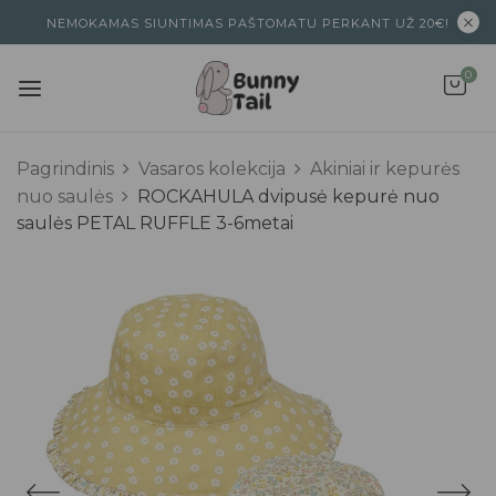
NEMOKAMAS SIUNTIMAS PAŠTOMATU PERKANT UŽ 20€!
0
Pagrindinis
Vasaros kolekcija
Akiniai ir kepurės
nuo saulės
ROCKAHULA dvipusė kepurė nuo
saulės PETAL RUFFLE 3-6metai