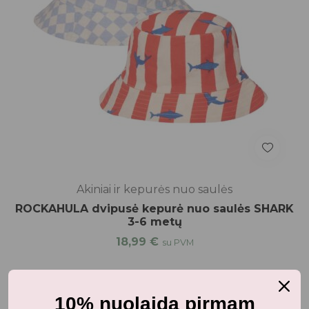
Akiniai ir kepurės nuo saulės
ROCKAHULA dvipusė kepurė nuo saulės SHARK
3-6 metų
18,99
€
su PVM
10% nuolaida pirmam