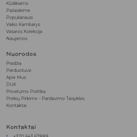
Kūdikiams
Pažaiskime
Populiariausi
Vaiko Kambarys
Vasaros Kolekcija
Naujienos
Nuorodos
Pradžia
Parduotuvė
Apie Mus
DUK
Privatumo Politika
Prekių Pirkimo - Pardavimo Taisyklės
Kontaktai
Kontaktai
+370 643 67889