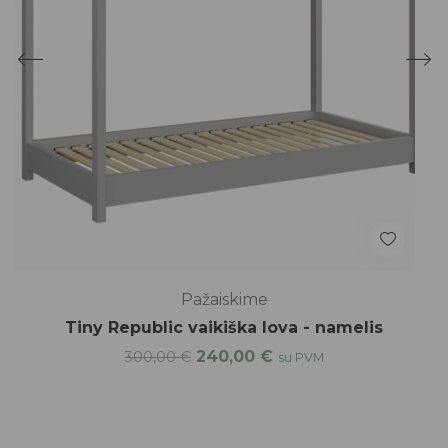
Pažaiskime
Tiny Republic vaikiška lova - namelis
240,00
€
300,00
€
su PVM