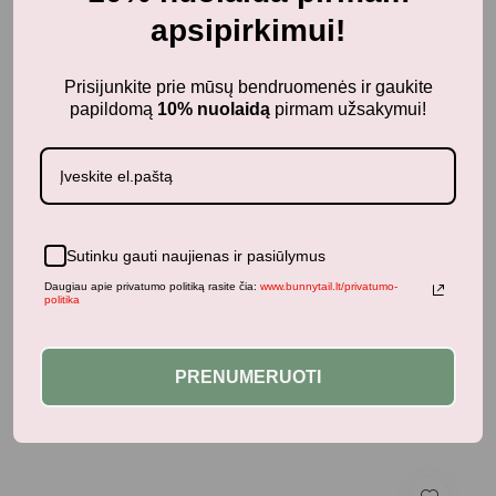
Panašūs produktai
apsipirkimui!
Prisijunkite prie mūsų bendruomenės ir gaukite
papildomą
10% nuolaidą
pirmam užsakymui!
-50%
Sutinku gauti naujienas ir pasiūlymus
Daugiau apie privatumo politiką rasite čia:
www.bunnytail.lt/privatumo-
politika
PRENUMERUOTI