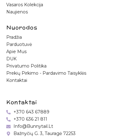
Vasaros Kolekcija
Naujienos
Nuorodos
Pradžia
Parduotuvė
Apie Mus
DUK
Privatumo Politika
Prekių Pirkimo - Pardavimo Taisyklės
Kontaktai
Kontaktai
+370 643 67889
+370 636 21 811
Info@bunnytail.lt
Bažnyčių G. 3, Tauragė 72253