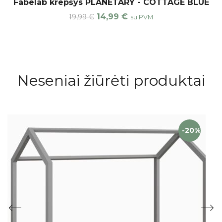
Fabelab krepšys PLANETARY - COTTAGE BLUE
14,99
€
19,99
€
su PVM
Neseniai žiūrėti produktai
-20%