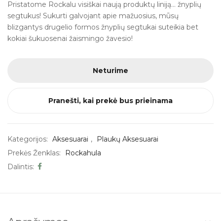
Pristatome Rockalu visiškai naują produktų liniją… žnyplių
segtukus! Sukurti galvojant apie mažuosius, mūsų
blizgantys drugelio formos žnyplių segtukai suteikia bet
kokiai šukuosenai žaismingo žavesio!
Neturime
Pranešti, kai prekė bus prieinama
Kategorijos:
Aksesuarai
,
Plaukų Aksesuarai
Prekės Ženklas:
Rockahula
Dalintis: