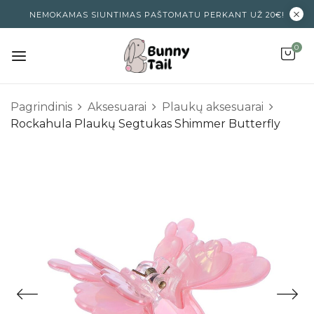
NEMOKAMAS SIUNTIMAS PAŠTOMATU PERKANT UŽ 20€!
0
Pagrindinis
Aksesuarai
Plaukų aksesuarai
Rockahula Plaukų Segtukas Shimmer Butterfly