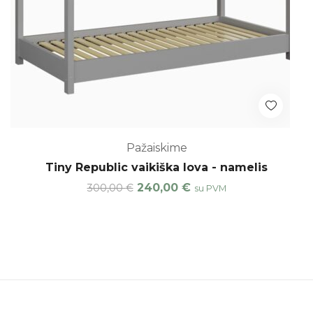
Pažaiskime
Tiny Republic vaikiška lova - namelis
240,00
€
300,00
€
su PVM