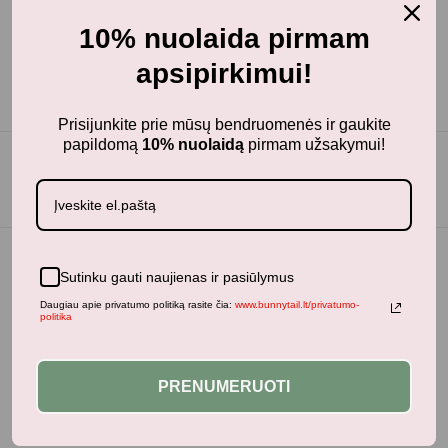
10% nuolaida pirmam
apsipirkimui!
Prisijunkite prie mūsų bendruomenės ir gaukite
papildomą
10% nuolaidą
pirmam užsakymui!
Sutinku gauti naujienas ir pasiūlymus
Daugiau apie privatumo politiką rasite čia:
www.bunnytail.lt/privatumo-
politika
PRENUMERUOTI
BunnyTail
– vaikiškų prekių krautuvėlė, kurioje rasite
kokybiškus ir stilingus daiktus savo vaikams!