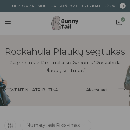
NEMOKAMAS SIUNTIMAS PAŠTOMATU PERKANT UŽ 20€!
0
Rockahula Plaukų segtukas
Pagrindinis
Produktai su žymomis “Rockahula
Plaukų segtukas”
ŠVENTINĖ ATRIBUTIKA
Aksesuarai
Numatytasis Rikiavimas