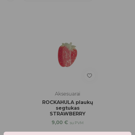
Aksesuarai
ROCKAHULA plaukų
segtukas
STRAWBERRY
9,00
€
su PVM