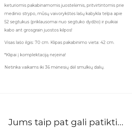
keturiomis pakabinamomis juostelėmis, pritvirtintomis prie
medinio strypo, mūsų vaivorykštės lašų kabykla telpa apie
52 segtukus (priklausomai nuo segtuko dydžio) ir puikiai
kabo ant grosgrain juostos kilpos!
Visas lašo ilgis: 70 cm. Klipas pakabinimo vieta: 42 cm.
*Klipai į komplektaciją neįeina!
Netinka vaikams iki 36 mėnesių dėl smulkių dalių.
Jums taip pat gali patikti...