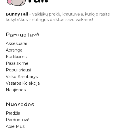
BunnyTail
– vaikiškų prekių krautuvėlė, kurioje rasite
kokybiškus ir stilingus daiktus savo vaikams!
Parduotuvė
Aksesuarai
Apranga
Kūdikiams
Pažaiskime
Populiariausi
Vaiko Kambarys
Vasaros Kolekcija
Naujienos
Nuorodos
Pradžia
Parduotuvė
Apie Mus