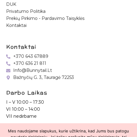
DUK
Privatumo Politika
Prekių Pirkimo - Pardavimo Taisyklės
Kontaktai
Kontaktai
+370 643 67889
+370 636 21 811
Info@bunnytail.lt
Bažnyčių G. 3, Tauragė 72253
Darbo Laikas
I – V
10:00 – 17:30
VI
10:00 – 14:00
VII nedirbame
Mes naudojame slapukus, kurie užtikrina, kad Jums bus patogu
Bunnytail.lt
| Copyright 2026 | Svetainė sukurta
Myra.lt