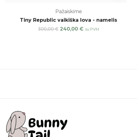
Pažaiskime
Tiny Republic vaikiška lova - namelis
240,00
€
300,00
€
su PVM