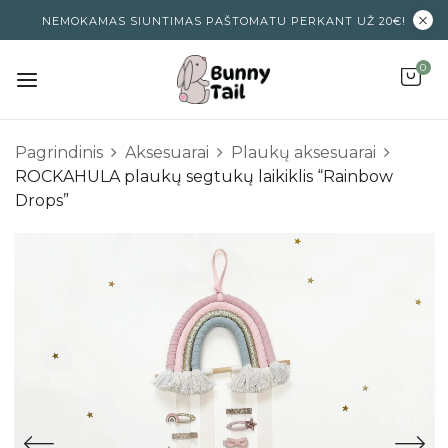
NEMOKAMAS SIUNTIMAS PAŠTOMATU PERKANT UŽ 20€!
0
Pagrindinis
Aksesuarai
Plaukų aksesuarai
ROCKAHULA plaukų segtukų laikiklis “Rainbow
Drops”