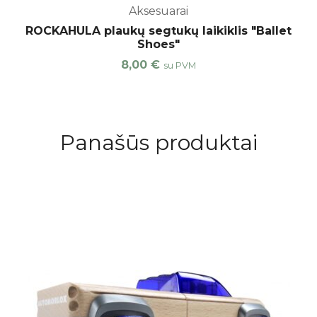
Aksesuarai
ROCKAHULA plaukų segtukų laikiklis "Ballet
Shoes"
8,00
€
su PVM
Panašūs produktai