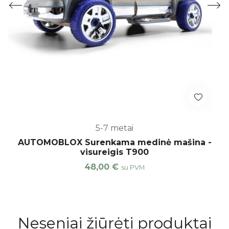
5-7 metai
AUTOMOBLOX Surenkama medinė mašina -
visureigis T900
48,00
€
su PVM
Neseniai žiūrėti produktai