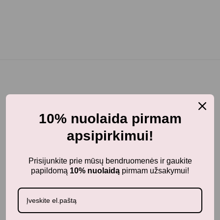
Jums taip pat gali patikti...
10% nuolaida pirmam
apsipirkimui!
Panašūs produktai
Prisijunkite prie mūsų bendruomenės ir gaukite
papildomą
10% nuolaidą
pirmam užsakymui!