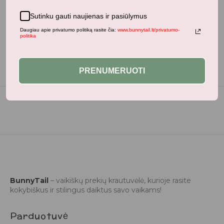
Neseniai žiūrėti produktai
Sutinku gauti naujienas ir pasiūlymus
Daugiau apie privatumo politiką rasite čia:
www.bunnytail.lt/privatumo-
politika
PRENUMERUOTI
BunnyTail
– vaikiškų prekių krautuvėlė, kurioje rasite
kokybiškus ir stilingus daiktus savo vaikams!
Parduotuvė