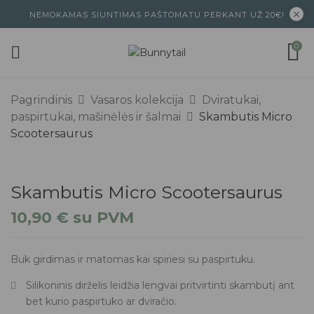
NEMOKAMAS SIUNTIMAS PAŠTOMATU PERKANT UŽ 20€!
0
Pagrindinis
Vasaros kolekcija
Dviratukai,
paspirtukai, mašinėlės ir šalmai
Skambutis Micro
Scootersaurus
Skambutis Micro Scootersaurus
10,90
€
su PVM
Buk girdimas ir matomas kai spiriesi su paspirtuku.
Silikoninis dirželis leidžia lengvai pritvirtinti skambutį ant
bet kurio paspirtuko ar dviračio.