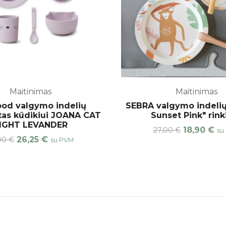
Maitinimas
Maitinimas
od valgymo indelių
SEBRA valgymo indelių
as kūdikiui JOANA CAT
Sunset Pink" rink
IGHT LEVANDER
18,90
€
27,00
€
su
26,25
€
,00
€
su PVM