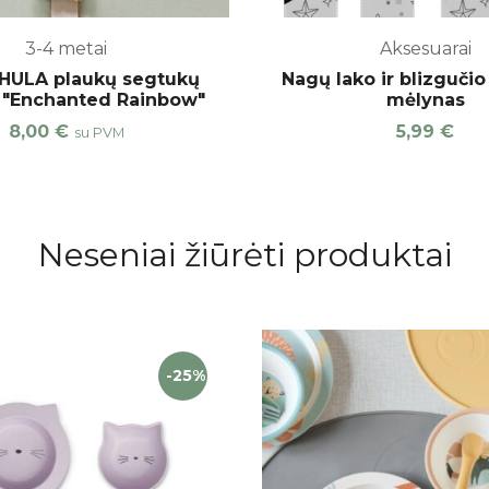
3-4 metai
Aksesuarai
ULA plaukų segtukų
Nagų lako ir blizgučio 
is "Enchanted Rainbow"
mėlynas
8,00
€
5,99
€
su PVM
Neseniai žiūrėti produktai
-25%