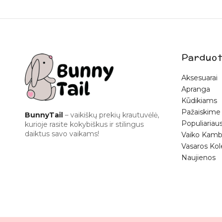
Parduot
Aksesuarai
Apranga
Kūdikiams
Pažaiskime
BunnyTail
– vaikiškų prekių krautuvėlė,
Populiariaus
kurioje rasite kokybiškus ir stilingus
daiktus savo vaikams!
Vaiko Kamb
Vasaros Kol
Naujienos