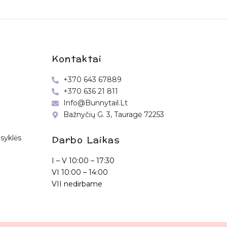
Kontaktai
+370 643 67889
+370 636 21 811
Info@bunnytail.lt
Bažnyčių G. 3, Tauragė 72253
Darbo Laikas
syklės
I – V
10:00 – 17:30
VI
10:00 – 14:00
VII nedirbame