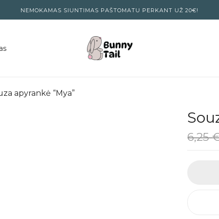
NEMOKAMAS SIUNTIMAS PAŠTOMATU PERKANT UŽ 20€!
as
uza apyrankė “Mya”
Sou
6,25