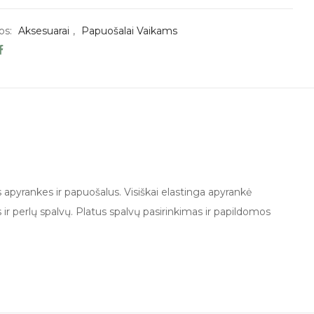
os:
Aksesuarai
,
Papuošalai Vaikams
 apyrankes ir papuošalus. Visiškai elastinga apyrankė
s ir perlų spalvų. Platus spalvų pasirinkimas ir papildomos