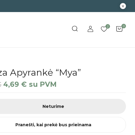
0
2
za Apyrankė “Mya”
€
4,69
€
su PVM
Neturime
Pranešti, kai prekė bus prieinama