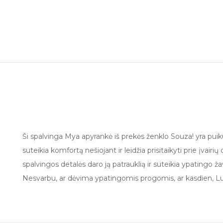
Ši spalvinga Mya apyrankė iš prekės ženklo Souza! yra puik
suteikia komfortą nešiojant ir leidžia prisitaikyti prie įva
spalvingos detalės daro ją patrauklią ir suteikia ypatingo ža
Nesvarbu, ar dėvima ypatingomis progomis, ar kasdien, Lu