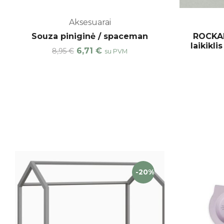
Aksesuarai
Souza piniginė / spaceman
ROCKAH
laikikl
6,71
€
8,95
€
su PVM
-40%
-20%