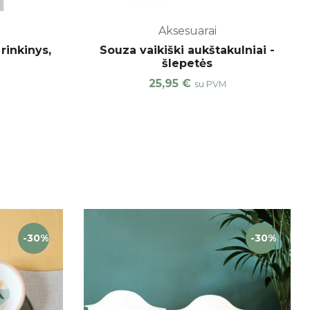
Aksesuarai
rinkinys,
Souza vaikiški aukštakulniai -
šlepetės
25,95
€
su PVM
-30%
-30%