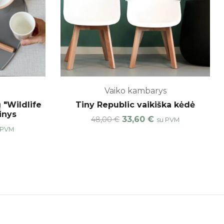
Vaiko kambarys
 "Wildlife
Tiny Republic vaikiška kėdė
inys
33,60
€
48,00
€
su PVM
 PVM