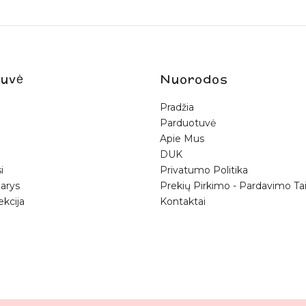
uvė
Nuorodos
Pradžia
Parduotuvė
Apie Mus
DUK
i
Privatumo Politika
arys
Prekių Pirkimo - Pardavimo Tai
ekcija
Kontaktai