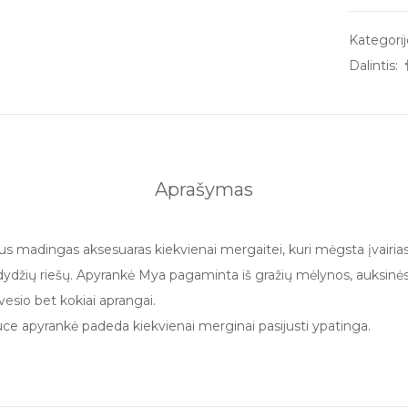
Kategorij
Dalintis:
Aprašymas
us madingas aksesuaras kiekvienai mergaitei, kuri mėgsta įvairias
irių dydžių riešų. Apyrankė Mya pagaminta iš gražių mėlynos, auksinė
vesio bet kokiai aprangai.
ce apyrankė padeda kiekvienai merginai pasijusti ypatinga.