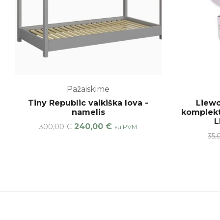
Pažaiskime
Tiny Republic vaikiška lova -
Liewo
namelis
komplekt
L
240,00
€
300,00
€
su PVM
35