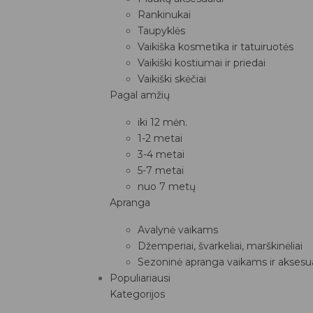
Rankinukai
Taupyklės
Vaikiška kosmetika ir tatuiruotės
Vaikiški kostiumai ir priedai
Vaikiški skėčiai
Pagal amžių
iki 12 mėn.
1-2 metai
3-4 metai
5-7 metai
nuo 7 metų
Apranga
Avalynė vaikams
Džemperiai, švarkeliai, marškinėliai
Sezoninė apranga vaikams ir aksesua
Populiariausi
Kategorijos