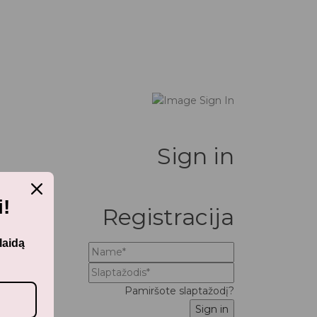
Sign in
!
Registracija
laidą
Pamiršote slaptažodį?