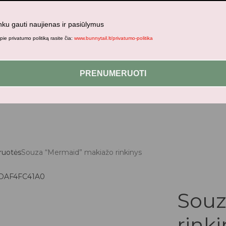
nku gauti naujienas ir pasiūlymus
ie privatumo politiką rasite čia:
www.bunnytail.lt/privatumo-politika
jami patogesniam naršymui šiame tinklalapyje, paskyros valdym
PRENUMERUOTI
iruotės
Souza “Mermaid” makiažo rinkinys
Souz
rinki