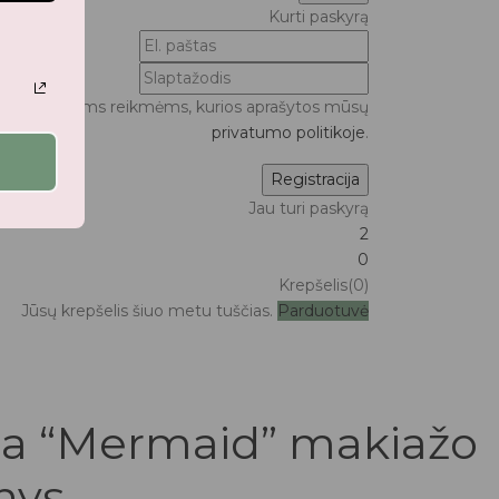
Kurti paskyrą
ui bei kitoms reikmėms, kurios aprašytos mūsų
privatumo politikoje
.
Jau turi paskyrą
2
0
Krepšelis(0)
Jūsų krepšelis šiuo metu tuščias.
Parduotuvė
a “Mermaid” makiažo
nys