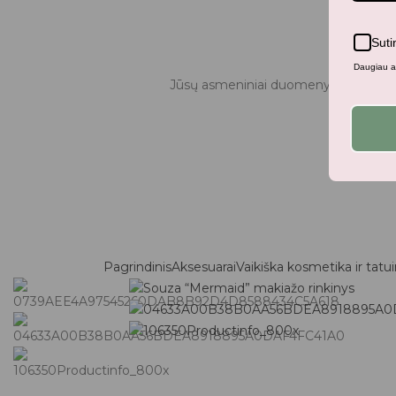
Suti
Daugiau ap
Jūsų asmeniniai duomenys bus naudo
Pagrindinis
Aksesuarai
Vaikiška kosmetika ir tatu