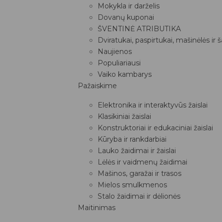
Mokykla ir darželis
Dovanų kuponai
ŠVENTINĖ ATRIBUTIKA
Dviratukai, paspirtukai, mašinėlės ir 
Naujienos
Populiariausi
Vaiko kambarys
Pažaiskime
Elektronika ir interaktyvūs žaislai
Klasikiniai žaislai
Konstruktoriai ir edukaciniai žaislai
Kūryba ir rankdarbiai
Lauko žaidimai ir žaislai
Lėlės ir vaidmenų žaidimai
Mašinos, garažai ir trasos
Mielos smulkmenos
Stalo žaidimai ir dėlionės
Maitinimas