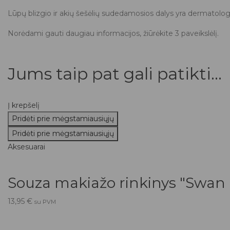
Lūpų blizgio ir akių šešėlių sudedamosios dalys yra dermatologi
Norėdami gauti daugiau informacijos, žiūrėkite 3 paveikslėlį.
Jums taip pat gali patikti...
Į krepšelį
Pridėti prie mėgstamiausiųjų
Pridėti prie mėgstamiausiųjų
Aksesuarai
Souza makiažo rinkinys "Swan 
13,95
€
su PVM