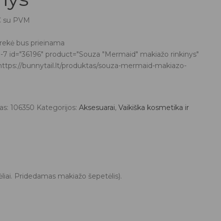
al
Current
€
su PVM
price
is:
prekė bus prieinama
.
13,56 €.
-7 id="36196" product="Souza "Mermaid" makiažo rinkinys"
https://bunnytail.lt/produktas/souza-mermaid-makiazo-
as:
106350
Kategorijos:
Aksesuarai
,
Vaikiška kosmetika ir
ėliai. Pridedamas makiažo šepetėlis).