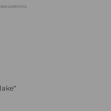
škai patikrintos.
lake"