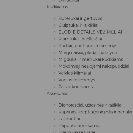
Kūdikiams
Buteliukai ir gertuvės
Čiulptukai ir laikikliai
ELODIE DETAILS VEŽIMĖLIAI
Kramtukai, barškučiai
Kūdikių priežiūros reikmenys
Miegmaišiai, pledai, patalynė
Migdukai ir merliukai kūdikiams
Mokomieji nešiojami naktipuodžiai
Veiklos kilimėliai
Vonios reikmenys
Žaislai kūdikiams
Aksesuarai
Dienoraščiai, užrašinės ir rašikliai
Kuprinės, krepšiai,piniginės ir penalai
Laikrodžiai
Papuošalai vaikams
Plaukų aksesuarai