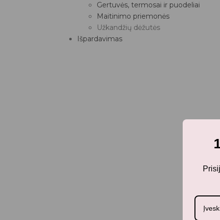
Gertuvės, termosai ir puodeliai
Maitinimo priemonės
Užkandžių dėžutės
Išpardavimas
Pris