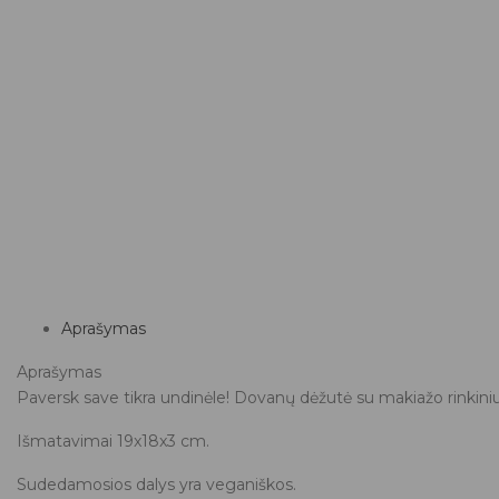
Aprašymas
Aprašymas
Paversk save tikra undinėle! Dovanų dėžutė su makiažo rinkiniu 
Išmatavimai 19x18x3 cm.
Sudedamosios dalys yra veganiškos.