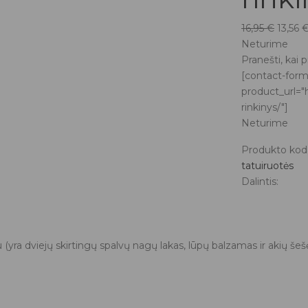
Origin
16,95
€
13,56
price
Neturime
was:
Pranešti, kai 
16,95 €
[contact-form
product_url="
rinkinys/"]
Neturime
Produkto kod
tatuiruotės
Dalintis:
(yra dviejų skirtingų spalvų nagų lakas, lūpų balzamas ir akių šeš