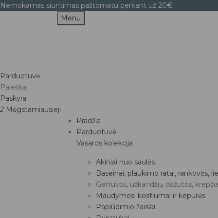
Nemokamas siuntimas paštomatu perkant už 20€!
Menu
Parduotuvė
Paieška
Paskyra
2
Mėgstamiausieji
Pradžia
Parduotuvė
Vasaros kolekcija
Akiniai nuo saulės
Baseinai, plaukimo ratai, rankovės, 
Gertuvės, užkandžių dėžutės, krepšia
Maudymosi kostiumai ir kepurės
Paplūdimio žaislai
Dviratukai