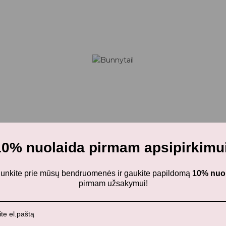
10% nuolaida pirmam apsipirkimui
ijunkite prie mūsų bendruomenės ir gaukite papildomą
10% nuo
pirmam užsakymui!