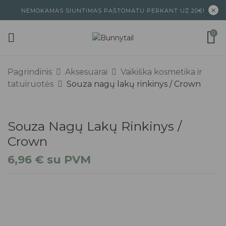
NEMOKAMAS SIUNTIMAS PAŠTOMATU PERKANT UŽ 20€!
0
Pagrindinis
Aksesuarai
Vaikiška kosmetika ir
tatuiruotės
Souza nagų lakų rinkinys / Crown
Souza Nagų Lakų Rinkinys /
Crown
6,96
€
su PVM