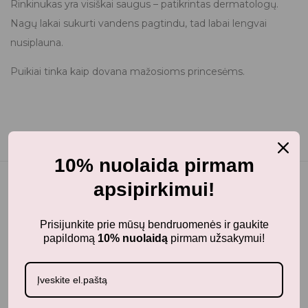
Rinkinukas yra visiškai saugus – patikrintas dermatologų.
Nagų lakai sukurti vandens pagtindu, tad labai lengvai
nusiplauna.
Puikiai tinka kaip dovana mažosioms princesėms.
10% nuolaida pirmam
apsipirkimui!
Panašūs produktai
Prisijunkite prie mūsų bendruomenės ir gaukite
papildomą
10% nuolaidą
pirmam užsakymui!