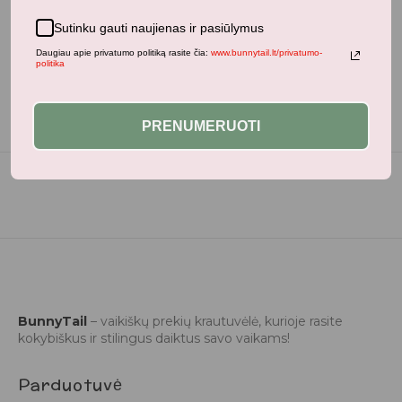
Neseniai žiūrėti produktai
Sutinku gauti naujienas ir pasiūlymus
Daugiau apie privatumo politiką rasite čia:
www.bunnytail.lt/privatumo-
politika
PRENUMERUOTI
BunnyTail
– vaikiškų prekių krautuvėlė, kurioje rasite
kokybiškus ir stilingus daiktus savo vaikams!
Parduotuvė