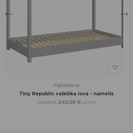
Pažaiskime
Tiny Republic vaikiška lova - namelis
240,00
€
300,00
€
su PVM