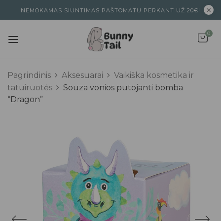
NEMOKAMAS SIUNTIMAS PAŠTOMATU PERKANT UŽ 20€!
0
Pagrindinis
Aksesuarai
Vaikiška kosmetika ir
tatuiruotės
Souza vonios putojanti bomba
“Dragon”