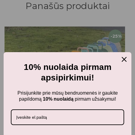
Panašūs produktai
-25%
10% nuolaida pirmam
apsipirkimui!
Prisijunkite prie mūsų bendruomenės ir gaukite
papildomą
10% nuolaidą
pirmam užsakymui!