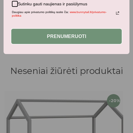
Sutinku gauti naujienas ir pasiūlymus
Daugiau apie privatumo politiką rasite čia:
www.bunnytail.lt/privatumo-
politika
Aksesuarai
AY-Kasa paplūdimio krepšys
PRENUMERUOTI
9,70
€
12,90
€
su PVM
Neseniai žiūrėti produktai
-20%