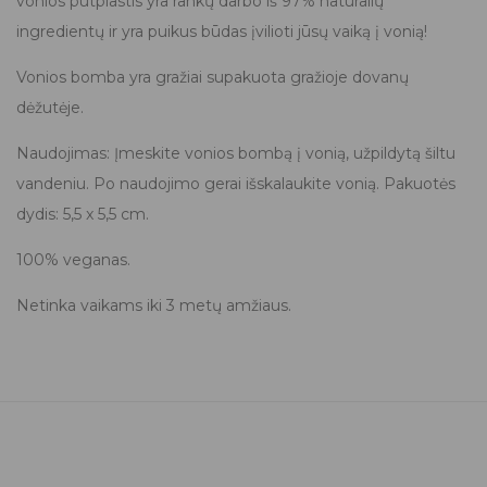
vonios putplastis yra rankų darbo iš 97% natūralių
ingredientų ir yra puikus būdas įvilioti jūsų vaiką į vonią!
Vonios bomba yra gražiai supakuota gražioje dovanų
dėžutėje.
Naudojimas: Įmeskite vonios bombą į vonią, užpildytą šiltu
vandeniu. Po naudojimo gerai išskalaukite vonią. Pakuotės
dydis: 5,5 x 5,5 cm.
100% veganas.
Netinka vaikams iki 3 metų amžiaus.