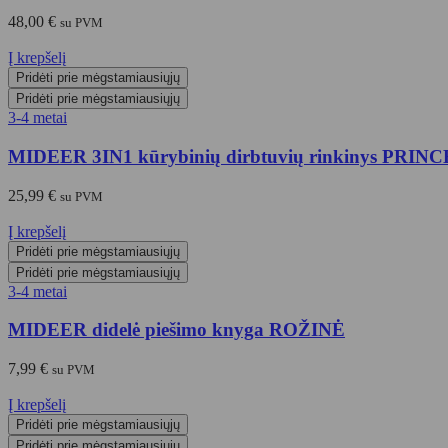
48,00
€
su PVM
Į krepšelį
Pridėti prie mėgstamiausiųjų
Pridėti prie mėgstamiausiųjų
3-4 metai
MIDEER 3IN1 kūrybinių dirbtuvių rinkinys P
25,99
€
su PVM
Į krepšelį
Pridėti prie mėgstamiausiųjų
Pridėti prie mėgstamiausiųjų
3-4 metai
MIDEER didelė piešimo knyga ROŽINĖ
7,99
€
su PVM
Į krepšelį
Pridėti prie mėgstamiausiųjų
Pridėti prie mėgstamiausiųjų