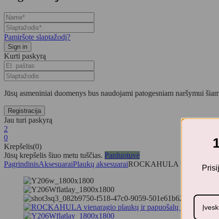
Pamiršote slaptažodį?
Kurti paskyrą
Jūsų asmeniniai duomenys bus naudojami patogesniam naršymui šiame
Jau turi paskyrą
2
0
Krepšelis(0)
Jūsų krepšelis šiuo metu tuščias.
Parduotuvė
Pagrindinis
Aksesuarai
Plaukų aksesuarai
ROCKAHULA vienaragio plau
Pris