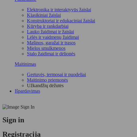
Elektronika ir interaktyvūs žaislai
Klasikiniai žaislai
Konstruktoriai ir edukaciniai žaislai
Kūryba ir rankdarbiai
Lauko žaidimai ir žaislai
Lėlės ir vaidmenų žaidimai
Mašinos, garažai ir trasos
Mielos smulkmenos
Stalo žaidimai ir dėlionės
Maitinimas
Gertuvės, termosai ir puodeliai
Maitinimo priemonės
Užkandžių dėžutės
Išpardavimas
Sign in
Registracija