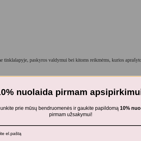
 tinklalapyje, paskyros valdymui bei kitoms reikmėms, kurios aprašy
10% nuolaida pirmam apsipirkimui
kų ir papuošalų rinkinys
ijunkite prie mūsų bendruomenės ir gaukite papildomą
10% nuo
pirmam užsakymui!