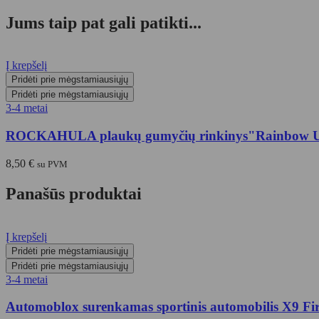
Jums taip pat gali patikti...
Į krepšelį
Pridėti prie mėgstamiausiųjų
Pridėti prie mėgstamiausiųjų
3-4 metai
ROCKAHULA plaukų gumyčių rinkinys"Rainbow Un
8,50
€
su PVM
Panašūs produktai
Į krepšelį
Pridėti prie mėgstamiausiųjų
Pridėti prie mėgstamiausiųjų
3-4 metai
Automoblox surenkamas sportinis automobilis X9 F