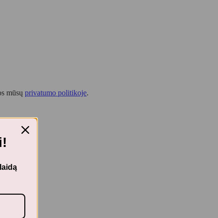
tos mūsų
privatumo politikoje
.
!
laidą