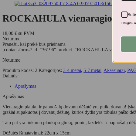
Suti
ROCKAHULA vienaragio plaukų 
Daugiau ap
18,00
€
su PVM
Neturime
Pranešti, kai prekė bus prieinama
[contact-form-7 id="36196" product="ROCKAHULA vienaragio plaukų ir
Neturime
Produkto kodas:
2
Kategorijos:
3-4 metai
,
5-7 metai
,
Aksesuarai
,
PA
Dalintis:
Aprašymas
Aprašymas
Vienaragio plaukų ir papuošalų dovanų dėžutė yra puiki dovana! Įskaita
gražiai supakuotas į dovanų dėžutę, kurios dydis yra tobulas pašto dė
Taip pat yra tinkamų plaukų segtukų, ponių, lazdelės ir papuošalų dėž
Dėžutės išmatavimai: 22cm x 15cm