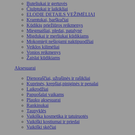
Buteliukai ir gertuvės
Čiulptukai ir laikikliai
ELODIE DETAILS VEŽIMĖLIAI
Kramtukai, barškučiai
Kūdikių priežiūros reikmenys
Miegmaišiai, pledai, patalynė
Migdukai ir merliukai kūdikiams
Mokomieji nešiojami naktipuodžiai
Veiklos kilimėliai
Vonios reikmenys
Žaislai kūdikiams
Aksesuarai
Dienoraščiai, užrašinės ir rašikliai
Kuprinės, krepšiai,piniginės ir penalai
Laikrodžiai
Papuošalai vaikams
Plaukų aksesuarai
Rankinukai
Taupyklės
Vaikiška kosmetika ir tatuiruotės
Vaikiški kostiumai ir priedai
Vaikiški skėčiai