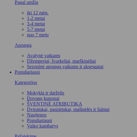
Pagal amžių
iki 12 mėn.
1-2 metai
3-4 metai
5-7 metai
nuo 7 metų
Apranga
Avalynė vaikams
Džemperiai, švarkeliai, marškinėliai
Sezoninė apranga vaikams ir aksesuarai
Populiariausi
Kategorijos
Mokykla ir darželis
Dovanų kuponai
ŠVENTINĖ ATRIBUTIKA
Dviratukai, paspirtukai, mašinėlės ir šalmai
Naujienos
Populiariausi
Vaiko kambarys
Pažaiskime