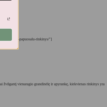
enaragio-ir-papuosalu-rinkinys/"]
i žvilgantį vienaragio grandinėlę ir apyrankę, kiekvienas rinkinys yra