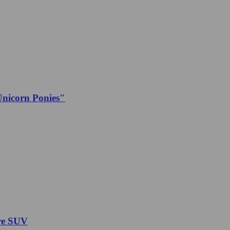
icorn Ponies"
ire SUV