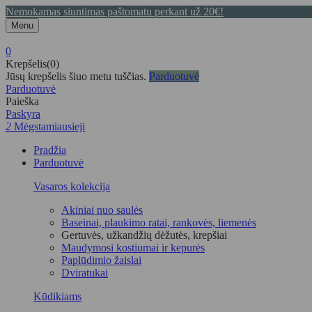
Nemokamas siuntimas paštomatu perkant už 20€!
Menu
0
Krepšelis(0)
Jūsų krepšelis šiuo metu tuščias.
Parduotuvė
Parduotuvė
Paieška
Paskyra
2
Mėgstamiausieji
Pradžia
Parduotuvė
Vasaros kolekcija
Akiniai nuo saulės
Baseinai, plaukimo ratai, rankovės, liemenės
Gertuvės, užkandžių dėžutės, krepšiai
Maudymosi kostiumai ir kepurės
Paplūdimio žaislai
Dviratukai
Kūdikiams